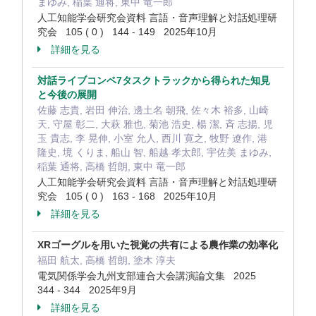
まゆみ, 稲葉 通将, 東中 竜一郎
人工知能学会研究会資料 言語・音声理解と対話処理研
究会 105 ( 0 ) 144 - 149 2025年10月
詳細を見る
対話ライブコンペ7タスクトラックから得られた知見
と今後の展開
佐藤 志貴, 岩田 伸治, 邊土名 朝飛, 佐々木 裕多, 山崎
天, 守屋 彰二, 大萩 雅也, 菊池 浩史, 楊 潔, 斉 志揚, 児
玉 貴志, 李 晃伸, 小室 允人, 西川 寛之, 牧野 遼作, 港
隆史, 境 くりま, 船山 智, 船越 孝太郎, 宇佐美 まゆみ,
稲葉 通将, 高橋 哲朗, 東中 竜一郎
人工知能学会研究会資料 言語・音声理解と対話処理研
究会 105 ( 0 ) 163 - 168 2025年10月
詳細を見る
XRゴーグルを用いた視覚の共有による農作業の効率化
福田 航太, 高橋 哲朗, 塗木 淳夫
電気関係学会九州支部連合大会講演論文集 2025
344 - 344 2025年9月
詳細を見る