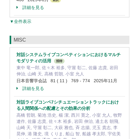
詳細を見る
▼全件表示
MISC
対話システムライブコンペティションにおけるマルチ
モダリティの活用
招待
東中 竜一郎, 佐々木 裕多, 守屋 彰二, 佐藤 志貴, 岩田
伸治, 山崎 天, 高橋 哲朗, 小室 允人
日本音響学会誌 81 ( 11 ) 769 - 774 2025年11月
詳細を見る
対話ライブコンペ7シチュエーショントラックにおけ
る人間関係への配慮とその効果の分析
高橋 哲朗, 菊池 浩史, 楊 潔, 西川 寛之, 小室 允人, 牧野
遼作, 佐藤 志貴, 佐々木 裕多, 岩田 伸治, 邊土名 朝飛,
山崎 天, 守屋 彰二, 大萩 雅也, 斉 志揚, 児玉 貴志, 李
晃伸, 港 隆史, 境 くりま, 船山 智, 船越 孝太郎, 宇佐美