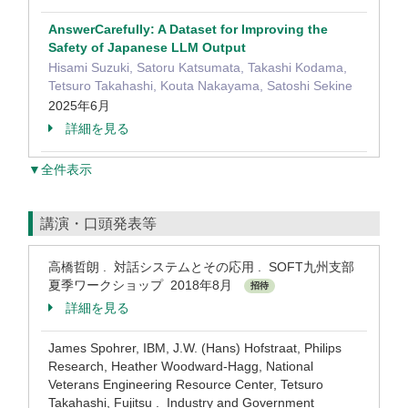
AnswerCarefully: A Dataset for Improving the
Safety of Japanese LLM Output
Hisami Suzuki, Satoru Katsumata, Takashi Kodama,
Tetsuro Takahashi, Kouta Nakayama, Satoshi Sekine
2025年6月
詳細を見る
▼全件表示
講演・口頭発表等
高橋哲朗 . 対話システムとその応用 . SOFT九州支部
夏季ワークショップ 2018年8月
招待
詳細を見る
James Spohrer, IBM, J.W. (Hans) Hofstraat, Philips
Research, Heather Woodward-Hagg, National
Veterans Engineering Resource Center, Tetsuro
Takahashi, Fujitsu . Industry and Government