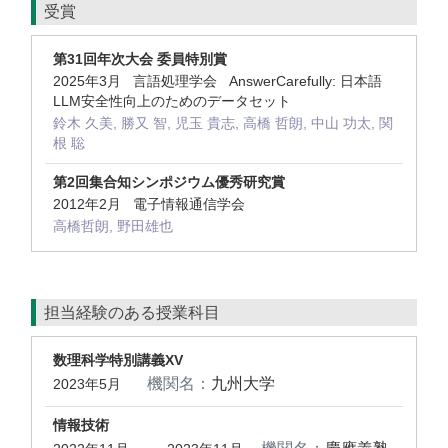
受賞
第31回年次大会 委員特別賞
2025年3月 言語処理学会 AnswerCarefully: 日本語
LLM安全性向上のためのデータセット
鈴木 久美, 勝又 智, 児玉 貴志, 高橋 哲朗, 中山 功太, 関
根 聡
第2回集合知シンポジウム優秀研究賞
2012年2月 電子情報通信学会
高橋哲朗, 野田雄也
担当経験のある授業科目
数理科学特別講義XV
機関名：
九州大学
2023年5月
情報技術