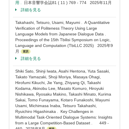
用 .
日本音響学会誌81 ( 11 ) 769 - 774 2025年11月
詳細を見る
Takahashi, Tetsuro, Usami, Mayumi . A Quantitative
Verification of Politeness Theory Using Large
Language Models from Japanese Dialogue Data .
Proceedings of the 15th Tbilisi Symposium on Logic,
Language and Computation (TbiLLC 2025) 2025年9
月
査読
詳細を見る
Shiki Sato, Shinji Iwata, Asahi Hentona, Yuta Sasaki,
Takato Yamazaki, Shoji Moriya, Masaya Ohagi,
Hirofumi Kikuchi, Jie Yang, Zhiyang Qi, Takashi
Kodama, Akinobu Lee, Masato Komuro, Hiroyuki
Nishikawa, Ryosaku Makino, Takashi Minato, Kurima
Sakai, Tomo Funayama, Kotaro Funakoshi, Mayumi
Usami, Michimasa Inaba, Tetsuro Takahashi,
Ryuichiro Higashinaka . Key Challenges in
Multimodal Task-Oriented Dialogue Systems: Insights
from a Large Competition-Based Dataset . 449 -
460 2025年8月
査読