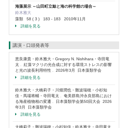
海藻展示 ～山田町立鯨と海の科学館の場合～
鈴木雅大
藻類 58 ( 3 ) 183 - 183 2010年11月
詳細を見る
講演・口頭発表等
恵良康貴・鈴木雅大・Gregory N. Nishihara・寺田竜
太 . 紅藻マクリの光合成に対する環境ストレスの影響
と光の波長利用特性 . 2026年3月 日本藻類学会
詳細を見る
鈴木雅大・大橋莉子・川畑潤也・難波瑞穂・小杉知
佳・馬場将輔・寺田竜太 . 奄美群島沖永良部島におけ
る海産植物相の変遷 . 日本藻類学会第50回大会 2026
年3月 日本藻類学会
詳細を見る
大橋莉子・難波瑞穂・小杉知佳・鈴木雅大・寺田竜太