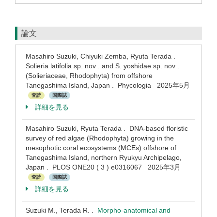
論文
Masahiro Suzuki, Chiyuki Zemba, Ryuta Terada .
Solieria latifolia sp. nov . and S. yoshidae sp. nov .
(Solieriaceae, Rhodophyta) from offshore
Tanegashima Island, Japan . Phycologia 2025年5月
査読
国際誌
詳細を見る
Masahiro Suzuki, Ryuta Terada . DNA-based floristic
survey of red algae (Rhodophyta) growing in the
mesophotic coral ecosystems (MCEs) offshore of
Tanegashima Island, northern Ryukyu Archipelago,
Japan . PLOS ONE20 ( 3 ) e0316067 2025年3月
査読
国際誌
詳細を見る
Suzuki M., Terada R. .
Morpho-anatomical and