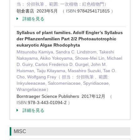
当： 分担執筆 , 範囲: 一次植物：紅色植物門）
朝倉書店 2023年5月
（ ISBN:
9784254171815
）
詳細を見る
Syllabus of plant families. Adolf Engler’s Syllabus
der Pflanzenfamilien Part 2/2 Photoautotrophic
eukaryotic Algae Rhodophyta
Mitsunobu Kamiya, Sandra C. Lindstrom, Takeshi
Nakayama, Akiko Yokoyama, Showe-Mei Lin, Michael
D. Guiry, Carlos Frederico D. Gurgel, John M.
Huisman, Taiju Kitayama, Masahiro Suzuki, Tae O.
Cho, Wolfgang Frey（ 担当： 分担執筆 , 範囲:
Inkyuleeaceae, Salcomeniaceae, Spyridiaceae,
Wrangeliaceae）
Borntraeger Science Publishers 2017年12月
（
ISBN:
978-3-443-01094-2
）
詳細を見る
MISC