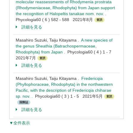
molecular reassessments of Rhodymenia prostrata
(Rhodymeniaceae, Rhodophyta) from Japan support
the recognition of Halopeltis tanakae nom. nov. .
Phycologia60 ( 6 ) 582 - 588 2021年8月
査読
詳細を見る
Masahiro Suzuki, Taiju Kitayama .
A new species of
the genus Sheathia (Batrachospermaceae,
Rhodophyta) from Japan .
Phycologia60 ( 4 ) 1 - 7
2021年7月
査読
詳細を見る
Masahiro Suzuki, Taiju Kitayama .
Fredericqia
(Phyllophoraceae, Rhodophyta) in the northwestern
Pacific, with the description of Fredericqia chiharae
sp. nov. .
Phycologia60 ( 3 ) 1 - 5 2021年5月
査読
国際誌
詳細を見る
▼全件表示