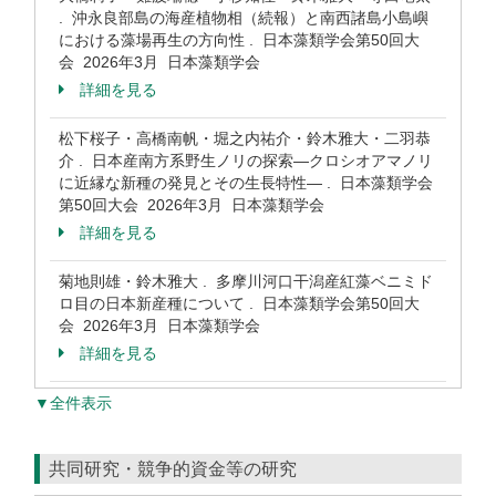
. 沖永良部島の海産植物相（続報）と南西諸島小島嶼
における藻場再生の方向性 . 日本藻類学会第50回大
会 2026年3月 日本藻類学会
詳細を見る
松下桜子・高橋南帆・堀之内祐介・鈴木雅大・二羽恭
介 . 日本産南方系野生ノリの探索―クロシオアマノリ
に近縁な新種の発見とその生長特性― . 日本藻類学会
第50回大会 2026年3月 日本藻類学会
詳細を見る
菊地則雄・鈴木雅大 . 多摩川河口干潟産紅藻ベニミド
ロ目の日本新産種について . 日本藻類学会第50回大
会 2026年3月 日本藻類学会
詳細を見る
▼全件表示
共同研究・競争的資金等の研究