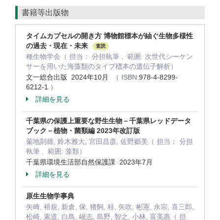
書籍等出版物
タイムカプセルの開き方 博物館標本が紬ぐ生物多様性
の過去・現在・未来
査読
種生物学会（ 担当： 分担執筆 , 範囲: 次世代シーケン
サーを用いた海藻類のタイプ標本の遺伝子解析）
文一総合出版 2024年10月
（ ISBN:
978-4-8299-
6212-1
）
詳細を見る
千葉県の保護上重要な野生生物－千葉県レッドデータ
ブック－植物・菌類編 2023年改訂版
菊地則雄, 鈴木雅大, 宮田昌彦, 佐野郷美（ 担当： 分担
執筆 , 範囲: 藻類）
千葉県環境生活部自然保護課 2023年7月
詳細を見る
原生生物学事典
矢崎, 裕規, 新倉, 保, 猪飼, 桂, 矢吹, 彬憲, 永宗, 喜三郎,
松崎, 素道, 白鳥, 峻志, 島野, 智之, 小林, 富美惠（ 担