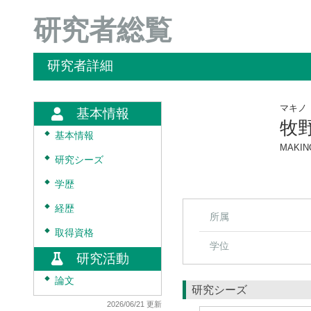
研究者総覧
研究者詳細
マキノ
基本情報
牧
◆
基本情報
MAKINO
◆
研究シーズ
◆
学歴
◆
経歴
所属
◆
取得資格
学位
研究活動
◆
論文
研究シーズ
2026/06/21 更新