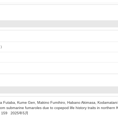
信）
a Futaba, Kume Gen, Makino Fumihiro, Habano Akimasa, Kodamatani H
om submarine fumaroles due to copepod life history traits in norther
8 - 159 2025年5月