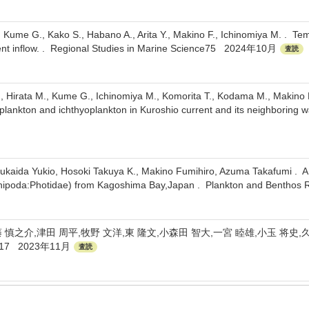
., Kume G., Kako S., Habano A., Arita Y., Makino F., Ichinomiya M. . 
ent inflow. . Regional Studies in Marine Science75 2024年10月
査読
A., Hirata M., Kume G., Ichinomiya M., Komorita T., Kodama M., Makino F
lankton and ichthyoplankton in Kuroshio current and its neighbori
aida Yukio, Hosoki Takuya K., Makino Fumihiro, Azuma Takafumi . A
ipoda:Photidae) from Kagoshima Bay,Japan . Plankton and Benthos
藤 慎之介,津田 周平,牧野 文洋,東 隆文,小森田 智大,一宮 睦雄,小玉 将史
 217 2023年11月
査読