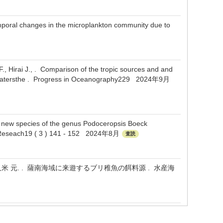
Temporal changes in the microplankton community due to
., Hirai J., . Comparison of the tropic sources and and
ng watersthe . Progress in Oceanography229 2024年9月
 new species of the genus Podoceropsis Boeck
 Reseach19 ( 3 ) 141 - 152 2024年8月
査読
,久米 元. . 薩南海域に来遊するブリ稚魚の餌料源 . 水産海