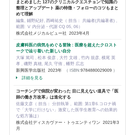
まとめました 127のクリニカルクエスチョンで知識の
整理とアップデート 薬の特徴・フォローのコツもまと
めて理解
編集, 鋪野紀好, 西崎祐史（ 担当： 共編者(共編著者) ,
範囲: Ⅴ 内分泌・代謝 CQ 05, 06）
株式会社メジカルビュー社 2023年4月
皮膚科医の病気をめぐる冒険 : 医療を超えたクロスト
ークで辿り着いた新しい自分
大塚 篤司 , 松本 俊彦 , 大竹 文雄 , 竹内 規彦, 横尾 英
孝 , 磯野 真穂, 尾久 守侑 , 幡野 広志
新興医学出版社 2023年
（ ISBN:
9784880029009
）
詳細を見る
コーチングで病院が変わった 目に見えない道具で「医
師の働き方改革」は進化する
佐藤文彦（ 担当： 分担執筆 , 範囲: 第1章6.コロナ禍
で「大学に行けない」激変した医学生教育への効果的
な処方箋は）
株式会社ディスカヴァー・トゥエンティワン 2021年3
月