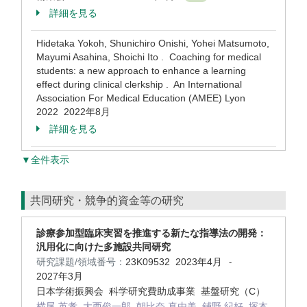
詳細を見る
Hidetaka Yokoh, Shunichiro Onishi, Yohei Matsumoto,
Mayumi Asahina, Shoichi Ito . Coaching for medical
students: a new approach to enhance a learning
effect during clinical clerkship . An International
Association For Medical Education (AMEE) Lyon
2022 2022年8月
詳細を見る
▼全件表示
共同研究・競争的資金等の研究
診療参加型臨床実習を推進する新たな指導法の開発：
汎用化に向けた多施設共同研究
研究課題/領域番号：
23K09532
2023年4月
-
2027年3月
日本学術振興会 科学研究費助成事業 基盤研究（C）
横尾 英孝, 大西俊一郎, 朝比奈 真由美, 鋪野 紀好, 塚本