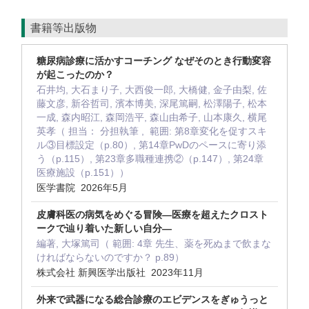
書籍等出版物
糖尿病診療に活かすコーチング なぜそのとき行動変容
が起こったのか？
石井均, 大石まり子, 大西俊一郎, 大橋健, 金子由梨, 佐
藤文彦, 新谷哲司, 濱本博美, 深尾篤嗣, 松澤陽子, 松本
一成, 森内昭江, 森岡浩平, 森山由希子, 山本康久, 横尾
英孝（ 担当： 分担執筆 , 範囲: 第8章変化を促すスキ
ル③目標設定（p.80）, 第14章PwDのペースに寄り添
う（p.115）, 第23章多職種連携②（p.147）, 第24章
医療施設（p.151））
医学書院 2026年5月
皮膚科医の病気をめぐる冒険―医療を超えたクロスト
ークで辿り着いた新しい自分―
編著, 大塚篤司（ 範囲: 4章 先生、薬を死ぬまで飲まな
ければならないのですか？ p.89）
株式会社 新興医学出版社 2023年11月
外来で武器になる総合診療のエビデンスをぎゅうっと