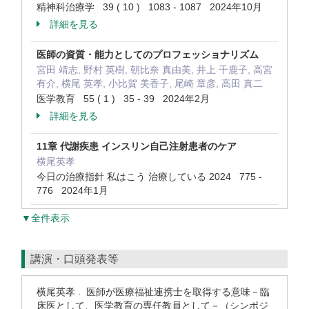
精神科治療学 39 ( 10 ) 1083 - 1087 2024年10月
詳細を見る
医師の資質・能力としてのプロフェッショナリズム
宮田 靖志, 野村 英樹, 朝比奈 真由美, 井上 千鹿子, 高宮
有介, 横尾 英孝, 小比賀 美香子, 尾崎 章彦, 高田 真二
医学教育 55 ( 1 ) 35 - 39 2024年2月
詳細を見る
11章 代謝疾患 インスリン自己注射患者のケア
横尾英孝
今日の治療指針 私はこう 治療している 2024 775 -
776 2024年1月
▼全件表示
講演・口頭発表等
横尾英孝 . 医師が医療福祉連携士を取得する意味－臨
床医として、医学教育の専任教員として－（シンポジ