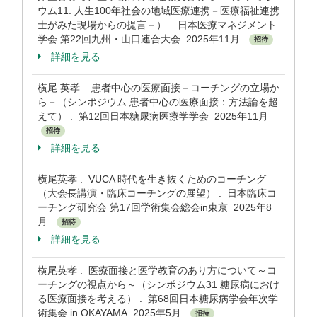
ウム11. 人生100年社会の地域医療連携－医療福祉連携
士がみた現場からの提言－） . 日本医療マネジメント
学会 第22回九州・山口連合大会 2025年11月
招待
詳細を見る
横尾 英孝 . 患者中心の医療面接－コーチングの立場か
ら－（シンポジウム 患者中心の医療面接：方法論を超
えて） . 第12回日本糖尿病医療学学会 2025年11月
招待
詳細を見る
横尾英孝 . VUCA 時代を生き抜くためのコーチング
（大会長講演・臨床コーチングの展望） . 日本臨床コ
ーチング研究会 第17回学術集会総会in東京 2025年8
月
招待
詳細を見る
横尾英孝 . 医療面接と医学教育のあり方について～コ
ーチングの視点から～（シンポジウム31 糖尿病におけ
る医療面接を考える） . 第68回日本糖尿病学会年次学
術集会 in OKAYAMA 2025年5月
招待