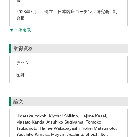
2023年7月
現在
日本臨床コーチング研究会 副
-
会長
▼全件表示
取得資格
専門医
医師
論文
Hidetaka Yokoh, Kiyoshi Shikino, Hajime Kasai,
Masato Kanda, Atsuhiko Sugiyama, Tomoko
Tsukamoto, Hanae Wakabayashi, Yohei Matsumoto,
Yasuhiko Kimura, Mayumi Asahina, Shoichi Ito .