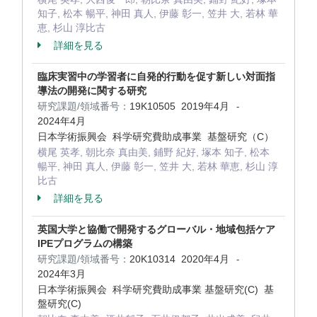
知子, 松本 暢平, 神田 真人, 伊藤 彰一, 笠井 大, 若林 華
恵, 杉山 淳比古
詳細を見る
臨床実習中の学習者に自発的行動を促す新しい対面指
導法の開発に関する研究
研究課題/領域番号：
19K10505
2019年4月
-
2024年4月
日本学術振興会 科学研究費助成事業 基盤研究（C）
横尾 英孝, 朝比奈 真由美, 鋪野 紀好, 塚本 知子, 松本
暢平, 神田 真人, 伊藤 彰一, 笠井 大, 若林 華恵, 杉山 淳
比古
詳細を見る
英国大学と協働で開発するグローバル・地域包括ケア
IPEプログラムの構築
研究課題/領域番号：
20K10314
2020年4月
-
2024年3月
日本学術振興会 科学研究費助成事業 基盤研究(C) 基
盤研究(C)