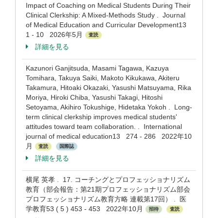
Impact of Coaching on Medical Students During Their
Clinical Clerkship: A Mixed-Methods Study . Journal
of Medical Education and Curricular Development13
1 - 10 2026年5月
査読
詳細を見る
Kazunori Ganjitsuda, Masami Tagawa, Kazuya
Tomihara, Takuya Saiki, Makoto Kikukawa, Akiteru
Takamura, Hitoaki Okazaki, Yasushi Matsuyama, Rika
Moriya, Hiroki Chiba, Yasushi Takagi, Hitoshi
Setoyama, Akihiro Tokushige, Hidetaka Yokoh . Long-
term clinical clerkship improves medical students'
attitudes toward team collaboration. . International
journal of medical education13 274 - 286 2022年10
月
査読
国際誌
詳細を見る
横尾 英孝 . 17. コーチングとプロフェッショナリズム
教育（部会報告：第21期プロフェッショナリズム部会
プロフェッショナリズム教育方略 連載第17回） . 医
学教育53 ( 5 ) 453 - 453 2022年10月
招待
査読