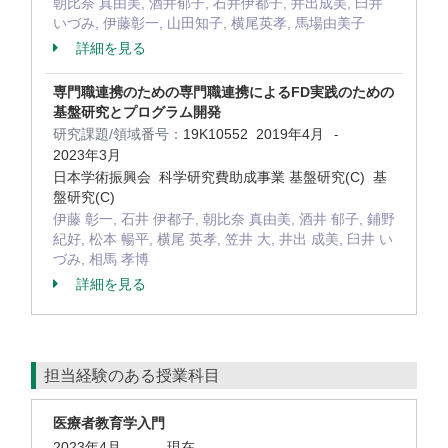
朝比奈 真由美, 酒井郁子, 石井伊都子, 井出成美, 臼井
いづみ, 伊藤彰一, 山田知子, 横尾英孝, 馬場由美子
詳細を見る
専門職連携のための専門職連携によるFD実践のための
基盤研究とプログラム開発
研究課題/領域番号：
19K10552
2019年4月
-
2023年3月
日本学術振興会 科学研究費助成事業 基盤研究(C) 基
盤研究(C)
伊藤 彰一, 石井 伊都子, 朝比奈 真由美, 酒井 郁子, 鋪野
紀好, 松本 暢平, 横尾 英孝, 笠井 大, 井出 成美, 臼井 い
づみ, 相馬 孝博
詳細を見る
担当経験のある授業科目
医療者教育学入門
2023年4月
-
現在