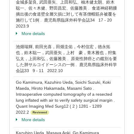
金城多架良, 武田亜矢、上田和弘、柚木健太朗、鈴木
聡一、佐々木健、野田昌宏、佐藤雅美 . 食道神経鞘腫
摘出後の食道壁全層欠損に対して有茎僧帽筋弁被覆を
施行して1例 . 鹿児島県臨床外科学会誌34 17 - 20
2023.9
More details
池畑瑞輝, 前田光喜，田畑圭佑，今村信宏，徳永拓
也，鈴木聡一，武田亜矢，上村 豪，青木雅也，狩集
弘太，上田和弘，佐藤雅美 . 原発性肺癌との鑑別を要
した肺サルコイドーシスの一例 . 鹿児島県臨床外科学
会誌33 9 - 11 2022.10
Go Kamimura, Kazuhiro Ueda, Soichi Suzuki, Koki
Maeda, Hiroto Hakamada, Masami Sato .
Intraoperative computed tomography of a resected
lung inflated with air to verify safety surgical margin .
Quant Imaging Med Surg12 ( 2 ) 1281 - 1289
2022.2
Reviewed
More details
Kazuhiro Ueda, Masaya Aoki, Go Kamimura,