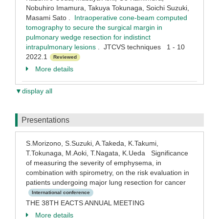
Nobuhiro Imamura, Takuya Tokunaga, Soichi Suzuki,
Masami Sato .
Intraoperative cone-beam computed
tomography to secure the surgical margin in
pulmonary wedge resection for indistinct
intrapulmonary lesions
. JTCVS techniques 1 - 10
2022.1
Reviewed
More details
▼display all
Presentations
S.Morizono, S.Suzuki, A.Takeda, K.Takumi,
T.Tokunaga, M.Aoki, T.Nagata, K.Ueda Significance
of measuring the severity of emphysema, in
combination with spirometry, on the risk evaluation in
patients undergoing major lung resection for cancer
International conference
THE 38TH EACTS ANNUAL MEETING
More details