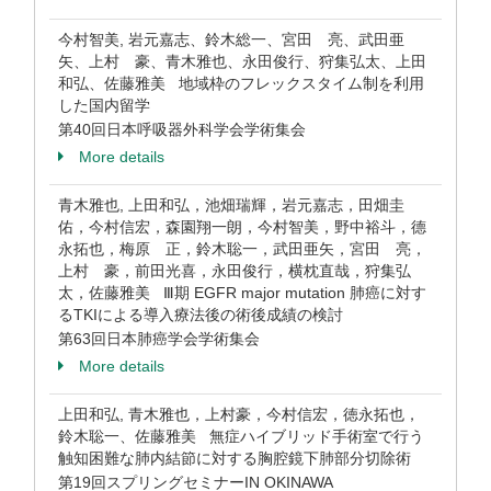
今村智美, 岩元嘉志、鈴木総一、宮田 亮、武田亜
矢、上村 豪、青木雅也、永田俊行、狩集弘太、上田
和弘、佐藤雅美 地域枠のフレックスタイム制を利用
した国内留学
第40回日本呼吸器外科学会学術集会
More details
青木雅也, 上田和弘，池畑瑞輝，岩元嘉志，田畑圭
佑，今村信宏，森園翔一朗，今村智美，野中裕斗，德
永拓也，梅原 正，鈴木聡一，武田亜矢，宮田 亮，
上村 豪，前田光喜，永田俊行，横枕直哉，狩集弘
太，佐藤雅美 Ⅲ期 EGFR major mutation 肺癌に対す
るTKIによる導入療法後の術後成績の検討
第63回日本肺癌学会学術集会
More details
上田和弘, 青木雅也，上村豪，今村信宏，徳永拓也，
鈴木聡一、佐藤雅美 無症ハイブリッド手術室で行う
触知困難な肺内結節に対する胸腔鏡下肺部分切除術
第19回スプリングセミナーIN OKINAWA