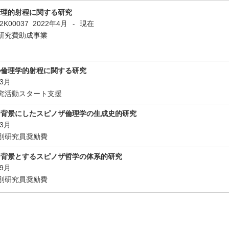
倫理的射程に関する研究
22K00037
2022年4月
現在
-
研究費助成事業
の倫理学的射程に関する研究
年3月
究活動スタート支援
を背景にしたスピノザ倫理学の生成史的研究
年3月
別研究員奨励費
を背景とするスピノザ哲学の体系的研究
年9月
別研究員奨励費