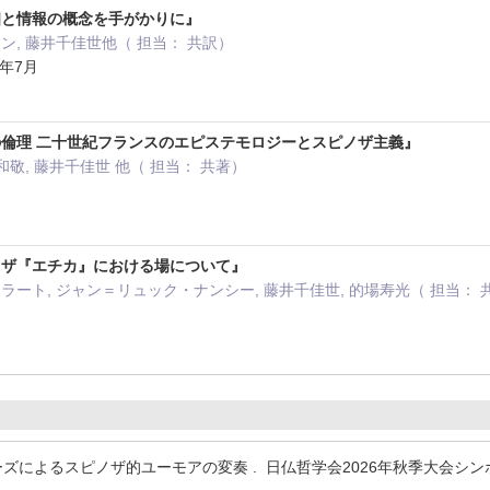
相と情報の概念を手がかりに』
, 藤井千佳世他（ 担当： 共訳）
8年7月
倫理 二十世紀フランスのエピステモロジーとスピノザ主義』
和敬, 藤井千佳世 他（ 担当： 共著）
ノザ『エチカ』における場について』
ート, ジャン＝リュック・ナンシー, 藤井千佳世, 的場寿光（ 担当： 
ーズによるスピノザ的ユーモアの変奏 . 日仏哲学会2026年秋季大会シンポ