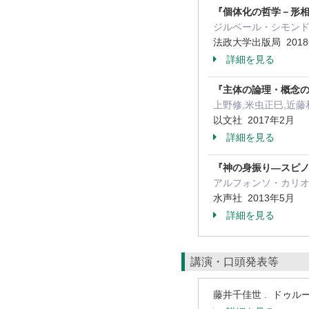
『個体化の哲学－形
ジルベール・シモンドン
法政大学出版局 201
詳細を見る
『主体の論理・概念の
上野修,米虫正巳,近藤
以文社 2017年2月
詳細を見る
『神の身振り―スピ
アルフォンソ・カリオラ
水声社 2013年5月
詳細を見る
講演・口頭発表等
藤井千佳世 . ドゥル