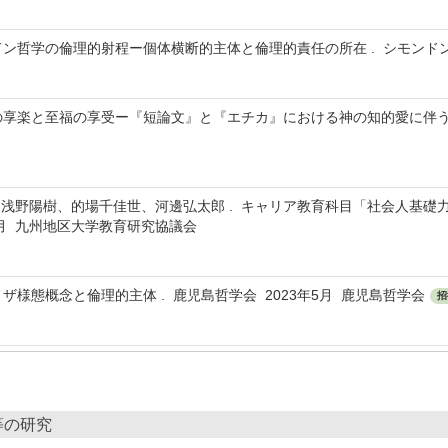
ンドン哲学の倫理的射程ー個体横断的主体と倫理的責任の所在 . シモンドン
一の享楽と至福の享受ー『短論文』と『エチカ』における神の知的愛に伴う喜び
浅野陽樹、的場千佳世、河邊弘太郎 . キャリア教育科目「社会人基礎力
9月 九州地区大学教育研究協議会
ノザ様態概念と倫理的主体 . 鹿児島哲学会 2023年5月 鹿児島哲学会
招
等の研究