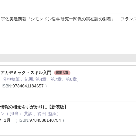
宇佐美達朗著『シモンドン哲学研究ー関係の実在論の射程』 . フランス哲学・思想研
るアカデミック・スキル入門
国際共著
 分担執筆 , 範囲: 第4章、第7章、第8章）
 ISBN:
9784641184657
）
と情報の概念を手がかりに【新装版】
（ 担当： 共訳 , 範囲: 監訳）
3年1月
（ ISBN:
9784588140754
）