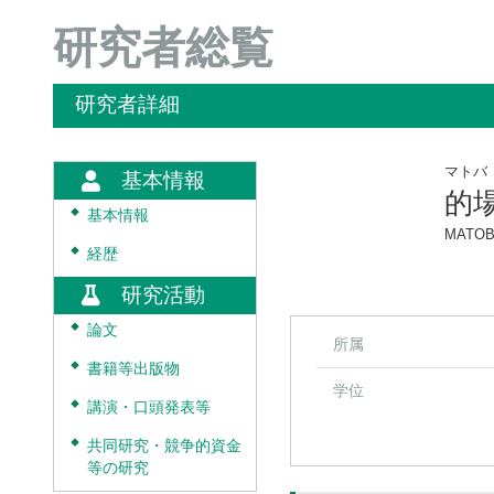
研究者総覧
研究者詳細
マトバ
基本情報
的
◆
基本情報
MATOBA
◆
経歴
研究活動
◆
論文
所属
◆
書籍等出版物
学位
◆
講演・口頭発表等
◆
共同研究・競争的資金
等の研究