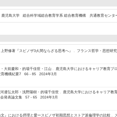
鹿児島大学 総合科学域総合教育学系 総合教育機構 共通教育センター
野修著『スピノザ考̶人間ならざる思考へ』 . フランス哲学・思想研究 ( 30 ) 
・大前慶和・的場千佳世・江山 . 鹿児島大学におけるキャリア教育プ
機構紀要7 66 - 85 2024年3月
河邊弘太郎・浅野陽樹・的場千佳世 . 鹿児島大学におけるキャリア教育
表論文集 57 - 65 2024年3月
文』における摂理と愛ースピノザ初期思想とストア派倫理学の比較 . スピノザーナ 