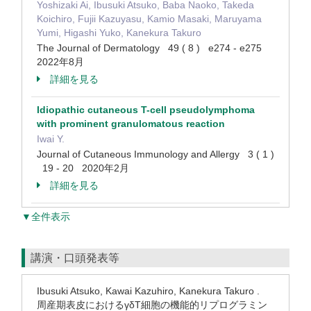
Yoshizaki Ai, Ibusuki Atsuko, Baba Naoko, Takeda
Koichiro, Fujii Kazuyasu, Kamio Masaki, Maruyama
Yumi, Higashi Yuko, Kanekura Takuro
The Journal of Dermatology 49 ( 8 ) e274 - e275
2022年8月
詳細を見る
Idiopathic cutaneous T-cell pseudolymphoma
with prominent granulomatous reaction
Iwai Y.
Journal of Cutaneous Immunology and Allergy 3 ( 1 )
19 - 20 2020年2月
詳細を見る
▼全件表示
講演・口頭発表等
Ibusuki Atsuko, Kawai Kazuhiro, Kanekura Takuro .
周産期表皮におけるγδT細胞の機能的リプログラミン