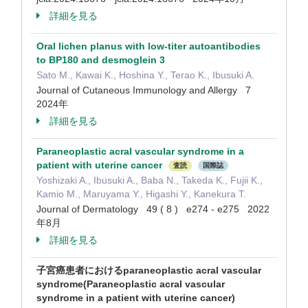
詳細を見る
Oral lichen planus with low-titer autoantibodies
to BP180 and desmoglein 3
Sato M., Kawai K., Hoshina Y., Terao K., Ibusuki A.
Journal of Cutaneous Immunology and Allergy 7
2024年
詳細を見る
Paraneoplastic acral vascular syndrome in a
patient with uterine cancer
査読
国際誌
Yoshizaki A., Ibusuki A., Baba N., Takeda K., Fujii K.,
Kamio M., Maruyama Y., Higashi Y., Kanekura T.
Journal of Dermatology 49 ( 8 ) e274 - e275 2022
年8月
詳細を見る
子宮癌患者におけるparaneoplastic acral vascular
syndrome(Paraneoplastic acral vascular
syndrome in a patient with uterine cancer)