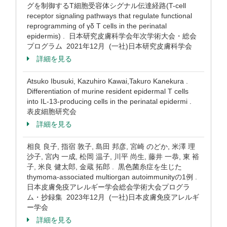
グを制御するT細胞受容体シグナル伝達経路(T-cell
receptor signaling pathways that regulate functional
reprogramming of γδ T cells in the perinatal
epidermis) . 日本研究皮膚科学会年次学術大会・総会
プログラム 2021年12月 (一社)日本研究皮膚科学会
詳細を見る
Atsuko Ibusuki, Kazuhiro Kawai,Takuro Kanekura .
Differentiation of murine resident epidermal T cells
into IL-13-producing cells in the perinatal epidermi .
表皮細胞研究会
詳細を見る
相良 良子, 指宿 敦子, 島田 邦彦, 宮崎 のどか, 米澤 理
沙子, 宮内 一成, 松岡 温子, 川平 尚生, 藤井 一恭, 東 裕
子, 米良 健太郎, 金蔵 拓郎 . 黒色菌糸症を生じた
thymoma-associated multiorgan autoimmunityの1例 .
日本皮膚免疫アレルギー学会総会学術大会プログラ
ム・抄録集 2023年12月 (一社)日本皮膚免疫アレルギ
ー学会
詳細を見る