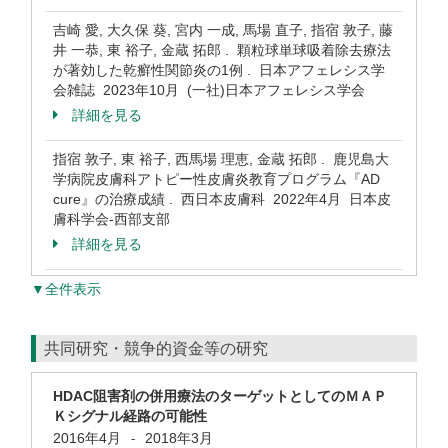
吉崎 愛, 大久保 葵, 宮内 一成, 馬場 直子, 指宿 敦子, 藤
井 一恭, 東 裕子, 金蔵 拓郎 . 顆粒球単球吸着除去療法
が著効した乾癬性関節炎の1例 . 日本アフェレシス学
会雑誌 2023年10月 (一社)日本アフェレシス学会
詳細を見る
指宿 敦子, 東 裕子, 西馬場 理恵, 金蔵 拓郎 . 鹿児島大
学病院皮膚科アトピー性皮膚炎教育プログラム『AD
cure』の治療成績 . 西日本皮膚科 2022年4月 日本皮
膚科学会-西部支部
詳細を見る
▼全件表示
共同研究・競争的資金等の研究
HDAC阻害剤の併用療法のターゲットとしてのＭＡＰ
Ｋシグナル経路の可能性
2016年4月
2018年3月
-