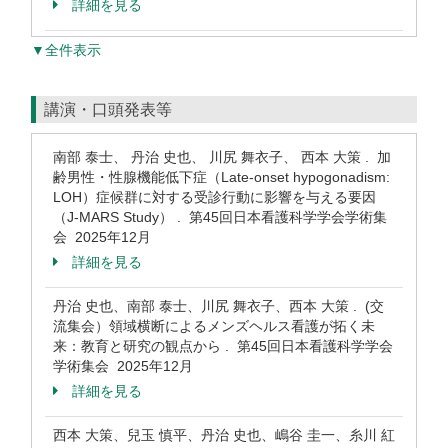
詳細を見る
▼全件表示
講演・口頭発表等
南部 泰士、 丹治 史也、 川尻 舞衣子、 西本 大策 . 加
齢男性・性腺機能低下症（Late-onset hypogonadism:
LOH）症候群に対する受診行動に影響を与える要因
（J-MARS Study） . 第45回日本看護科学学会学術集
会 2025年12月
詳細を見る
丹治 史也、南部 泰士、川尻 舞衣子、西本 大策 . (交
流集会）領域横断によるメンズヘルス看護が拓く未
来：教育と研究の観点から . 第45回日本看護科学学会
学術集会 2025年12月
詳細を見る
西本 大策、兒玉 慎平、丹治 史也、嶋谷 圭一、糸川 紅