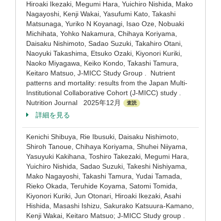
Hiroaki Ikezaki, Megumi Hara, Yuichiro Nishida, Mako
Nagayoshi, Kenji Wakai, Yasufumi Kato, Takashi
Matsunaga, Yuriko N Koyanagi, Isao Oze, Nobuaki
Michihata, Yohko Nakamura, Chihaya Koriyama,
Daisaku Nishimoto, Sadao Suzuki, Takahiro Otani,
Naoyuki Takashima, Etsuko Ozaki, Kiyonori Kuriki,
Naoko Miyagawa, Keiko Kondo, Takashi Tamura,
Keitaro Matsuo, J-MICC Study Group . Nutrient
patterns and mortality: results from the Japan Multi-
Institutional Collaborative Cohort (J-MICC) study .
Nutrition Journal 2025年12月
査読
詳細を見る
Kenichi Shibuya, Rie Ibusuki, Daisaku Nishimoto,
Shiroh Tanoue, Chihaya Koriyama, Shuhei Niiyama,
Yasuyuki Kakihana, Toshiro Takezaki, Megumi Hara,
Yuichiro Nishida, Sadao Suzuki, Takeshi Nishiyama,
Mako Nagayoshi, Takashi Tamura, Yudai Tamada,
Rieko Okada, Teruhide Koyama, Satomi Tomida,
Kiyonori Kuriki, Jun Otonari, Hiroaki Ikezaki, Asahi
Hishida, Masashi Ishizu, Sakurako Katsuura-Kamano,
Kenji Wakai, Keitaro Matsuo; J-MICC Study group .