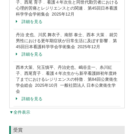
子、西尾 育子 . 看護４年次生と同世代勤労者における
心理的苦痛とレジリエンスとの関連 . 第45回日本看護
科学学会学術集会 2025年12月
詳細を見る
丹治 史也、川尻 舞衣子、南部 泰士、西本 大策 . 就労
男性における更年期症状が日常生活に及ぼす影響 . 第
45回日本看護科学学会学術集会 2025年12月
詳細を見る
西本大策、兒玉慎平、丹治史也、嶋谷圭一、糸川紅
子、西尾育子 . 看護４年次生から新卒看護師初年度終
了までにおけるレジリエンスの特徴 . 第84回公衆衛生
学会総会 2025年10月 一般社団法人 日本公衆衛生学
会
詳細を見る
▼全件表示
受賞