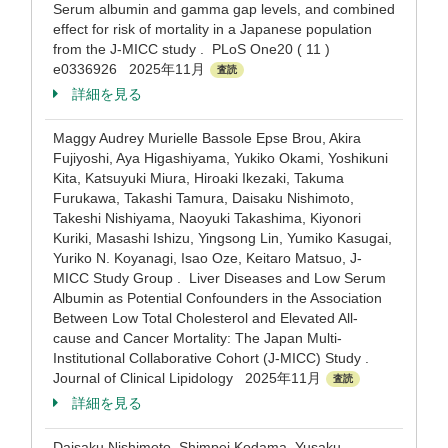
Serum albumin and gamma gap levels, and combined
effect for risk of mortality in a Japanese population
from the J-MICC study . PLoS One20 ( 11 )
e0336926 2025年11月
査読
詳細を見る
Maggy Audrey Murielle Bassole Epse Brou, Akira
Fujiyoshi, Aya Higashiyama, Yukiko Okami, Yoshikuni
Kita, Katsuyuki Miura, Hiroaki Ikezaki, Takuma
Furukawa, Takashi Tamura, Daisaku Nishimoto,
Takeshi Nishiyama, Naoyuki Takashima, Kiyonori
Kuriki, Masashi Ishizu, Yingsong Lin, Yumiko Kasugai,
Yuriko N. Koyanagi, Isao Oze, Keitaro Matsuo, J-
MICC Study Group . Liver Diseases and Low Serum
Albumin as Potential Confounders in the Association
Between Low Total Cholesterol and Elevated All-
cause and Cancer Mortality: The Japan Multi-
Institutional Collaborative Cohort (J-MICC) Study .
Journal of Clinical Lipidology 2025年11月
査読
詳細を見る
Daisaku Nishimoto, Shimpei Kodama, Yusaku