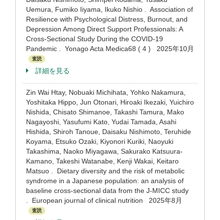
Uemura, Fumiko Iiyama, Ikuko Nishio . Association of
Resilience with Psychological Distress, Burnout, and
Depression Among Direct Support Professionals: A
Cross-Sectional Study During the COVID-19
Pandemic . Yonago Acta Medica68 ( 4 ) 2025年10月
査読
詳細を見る
Zin Wai Htay, Nobuaki Michihata, Yohko Nakamura,
Yoshitaka Hippo, Jun Otonari, Hiroaki Ikezaki, Yuichiro
Nishida, Chisato Shimanoe, Takashi Tamura, Mako
Nagayoshi, Yasufumi Kato, Yudai Tamada, Asahi
Hishida, Shiroh Tanoue, Daisaku Nishimoto, Teruhide
Koyama, Etsuko Ozaki, Kiyonori Kuriki, Naoyuki
Takashima, Naoko Miyagawa, Sakurako Katsuura-
Kamano, Takeshi Watanabe, Kenji Wakai, Keitaro
Matsuo . Dietary diversity and the risk of metabolic
syndrome in a Japanese population: an analysis of
baseline cross-sectional data from the J-MICC study
. European journal of clinical nutrition 2025年8月
査読