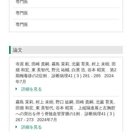
専門医
専門医
専門医
論文
寺原 航, 田崎 貴嗣, 霧島 茉莉, 北薗 育美, 村上 未樹, 田
畑 和宏, 東 美智代, 野元 祐輔, 白濱 浩, 谷本 昭英 . 第2
期梅毒疹の2症例 . 診断病理41 ( 3 ) 281 - 285 2024
年7月
詳細を見る
霧島 茉莉, 村上 未樹, 野口 紘嗣, 田崎 貴嗣, 北薗 育美,
田畑 和宏, 東 美智代, 谷本 昭英 . 上縦隔進展と左胸腔
への突出を伴う脊髄血管芽腫の1例 . 診断病理41 ( 3 )
267 - 273 2024年7月
詳細を見る