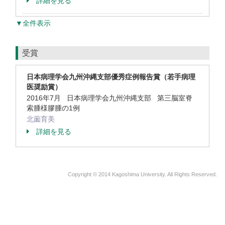
詳細を見る
▼全件表示
受賞
日本病理学会九州沖縄支部優秀症例報告賞（若手病理
医奨励賞）
2016年7月 日本病理学会九州沖縄支部 第三脳室脊
索腫様膠腫の1例
北薗育美
詳細を見る
Copyright © 2014 Kagoshima University. All Rights Reserved.