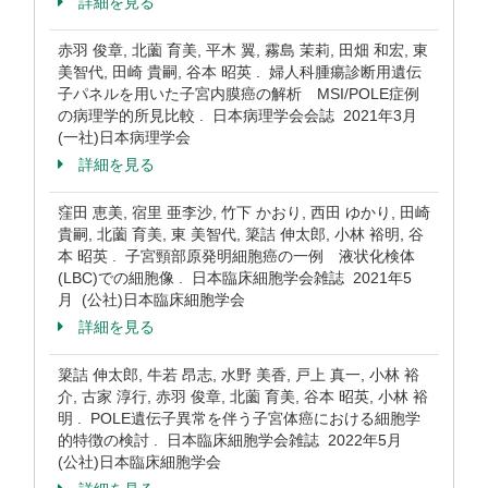
詳細を見る
赤羽 俊章, 北薗 育美, 平木 翼, 霧島 茉莉, 田畑 和宏, 東
美智代, 田崎 貴嗣, 谷本 昭英 . 婦人科腫瘍診断用遺伝
子パネルを用いた子宮内膜癌の解析 MSI/POLE症例
の病理学的所見比較 . 日本病理学会会誌 2021年3月
(一社)日本病理学会
詳細を見る
窪田 恵美, 宿里 亜李沙, 竹下 かおり, 西田 ゆかり, 田崎
貴嗣, 北薗 育美, 東 美智代, 簗詰 伸太郎, 小林 裕明, 谷
本 昭英 . 子宮頸部原発明細胞癌の一例 液状化検体
(LBC)での細胞像 . 日本臨床細胞学会雑誌 2021年5
月 (公社)日本臨床細胞学会
詳細を見る
簗詰 伸太郎, 牛若 昂志, 水野 美香, 戸上 真一, 小林 裕
介, 古家 淳行, 赤羽 俊章, 北薗 育美, 谷本 昭英, 小林 裕
明 . POLE遺伝子異常を伴う子宮体癌における細胞学
的特徴の検討 . 日本臨床細胞学会雑誌 2022年5月
(公社)日本臨床細胞学会