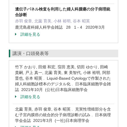
遺伝子パネル検査を利用した婦人科腫瘍の分子病理統
合診断
赤羽 俊章, 北薗 育美, 小林 裕明, 谷本 昭英
鹿児島産科婦人科学会雑誌 28 1 - 4 2020年3月
詳細を見る
講演・口頭発表等
竹下 かおり, 田畑 和宏, 窪田 恵美, 切田 ゆかり, 田崎
貴嗣, 戸上 真一, 北薗 育美, 東 美智代, 小林 裕明, 阿部
晋也, 谷本 昭英 . Liquid-Based Cytologyで作製された
婦人科細胞診標本のデジタル化 . 日本臨床細胞学会雑
誌 2021年10月 (公社)日本臨床細胞学会
詳細を見る
北薗 育美, 赤羽 俊章, 谷本 昭英 . 充実性増殖部分を含
む子宮内膜癌の統合的分子病理診断の試み . 日本病理
学会会誌 2021年3月 (一社)日本病理学会