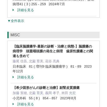
病理41 ( 3 ) 255 - 259 2024年7月
詳細を見る
▼全件表示
MISC
【臨床脳腫瘍学-最新の診断・治療と病態-】脳腫瘍の
病理学 頭蓋咽頭腫の発生と病理 歯原性腫瘍との関
連も含めて
藤尾 信吾, 北薗 育美, 花谷 亮典
日本臨床 81 ( 増刊9 臨床脳腫瘍学 ) 81 - 89 2023
年12月
詳細を見る
【希少固形がんの診断と治療】副腎皮質腫瘍
加藤 実穂, 北薗 育美, 義岡 孝子, 米田 光宏
小児外科 55 ( 8 ) 854 - 857 2023年8月
詳細を見る