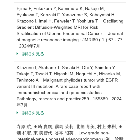
Ejima F, Fukukura Y, Kamimura K, Nakajo M,
Ayukawa T, Kanzaki F, Yanazume S, Kobayashi H,
Kitazono I, Imai H, Feiweier T, Yoshiura T . Oscillating
Gradient Diffusion-Weighted MRI for Risk
Stratification of Uterine Endometrial Cancer. . Journal
of magnetic resonance imaging : JMRI60 ( 1 ) 67 - 77
2024年7月
詳細を見る
Kitazono I, Akahane T, Sasaki H, Ohi Y, Shinden Y,
Takajo T, Tasaki T, Higashi M, Noguchi H, Hisaoka M,
Tanimoto A . Malignant phyllodes tumor with EGFR
variant III mutation: A rare case report with
immunohistochemical and genomic studies. .
Pathology, research and practice259 155389 2024
年7月
詳細を見る
寺原 航, 田崎 貴嗣, 霧島 茉莉, 北薗 育美, 村上 未樹, 田
畑 和宏, 東 美智代, 谷本 昭英 . Low grade non-
intestinal-type sinonasal adenocarcinomaの1例 . 診断