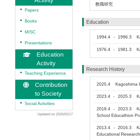
Activity
教職研究
◆
Papers
◆
Books
Education
◆
MISC
1994.4
1996.3
Kag
-
◆
Presentations
1976.4
1981.3
Kag
-
Education
Activity
Research History
◆
Teaching Experience
Contribution
2025.4
Kagoshima Un
to Society
2023.4
2025.3
Kag
-
◆
Social Activities
2018.4
2023.3
Kag
-
Updated on 2026/02/17
School Educathion Pr
2013.4
2016.3
Kag
-
Educational Researc