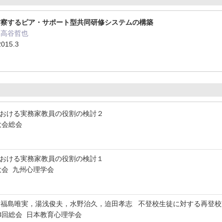
省察するピア・サポート型共同研修システムの構築
、高谷哲也
015.3
における実務家教員の役割の検討２
大会総会
における実務家教員の役割の検討１
大会 九州心理学会
，福島唯実，湯浅俊夫，水野治久，迫田孝志 不登校生徒に対する再登
8回総会 日本教育心理学会