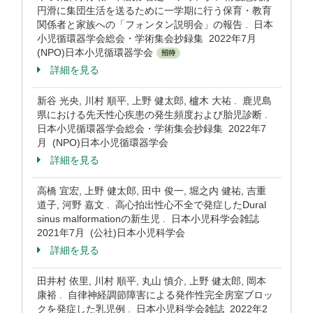
円滑に集団生活を送るために一学期に行う保育・教育
関係者と家族への「フォンタン説明会」の報告 . 日本
小児循環器学会総会・学術集会抄録集 2022年7月
(NPO)日本小児循環器学会
招待
詳細を見る
新谷 光央, 川村 順平, 上野 健太郎, 櫨木 大祐 . 鹿児島
県における先天性心疾患の発生頻度および胎児診断 .
日本小児循環器学会総会・学術集会抄録集 2022年7
月 (NPO)日本小児循環器学会
詳細を見る
高橋 宜宏, 上野 健太郎, 田中 俊一, 堀之内 健祐, 吉重
道子, 河野 嘉文 . 高心拍出性心不全で発症したDural
sinus malformationの新生児 . 日本小児科学会雑誌
2021年7月 (公社)日本小児科学会
詳細を見る
田井村 依里, 川村 順平, 丸山 慎介, 上野 健太郎, 岡本
康裕 . 自律神経調節障害による発作性完全房室ブロッ
クを発症した乳児例 . 日本小児科学会雑誌 2022年2