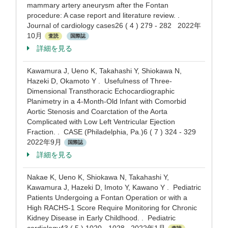
mammary artery aneurysm after the Fontan
procedure: A case report and literature review. .
Journal of cardiology cases26 ( 4 ) 279 - 282 2022年
10月
査読
国際誌
詳細を見る
Kawamura J, Ueno K, Takahashi Y, Shiokawa N,
Hazeki D, Okamoto Y . Usefulness of Three-
Dimensional Transthoracic Echocardiographic
Planimetry in a 4-Month-Old Infant with Comorbid
Aortic Stenosis and Coarctation of the Aorta
Complicated with Low Left Ventricular Ejection
Fraction. . CASE (Philadelphia, Pa.)6 ( 7 ) 324 - 329
2022年9月
国際誌
詳細を見る
Nakae K, Ueno K, Shiokawa N, Takahashi Y,
Kawamura J, Hazeki D, Imoto Y, Kawano Y . Pediatric
Patients Undergoing a Fontan Operation or with a
High RACHS-1 Score Require Monitoring for Chronic
Kidney Disease in Early Childhood. . Pediatric