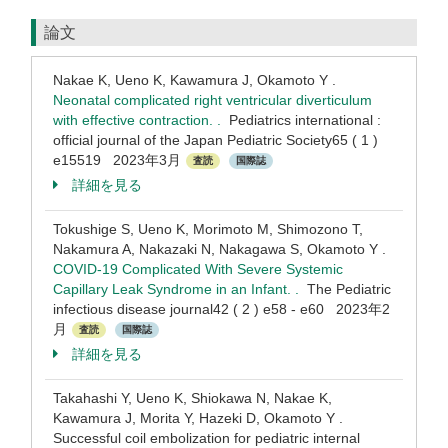
論文
Nakae K, Ueno K, Kawamura J, Okamoto Y .
Neonatal complicated right ventricular diverticulum
with effective contraction. .
Pediatrics international :
official journal of the Japan Pediatric Society65 ( 1 )
e15519 2023年3月
査読
国際誌
詳細を見る
Tokushige S, Ueno K, Morimoto M, Shimozono T,
Nakamura A, Nakazaki N, Nakagawa S, Okamoto Y .
COVID-19 Complicated With Severe Systemic
Capillary Leak Syndrome in an Infant. .
The Pediatric
infectious disease journal42 ( 2 ) e58 - e60 2023年2
月
査読
国際誌
詳細を見る
Takahashi Y, Ueno K, Shiokawa N, Nakae K,
Kawamura J, Morita Y, Hazeki D, Okamoto Y .
Successful coil embolization for pediatric internal