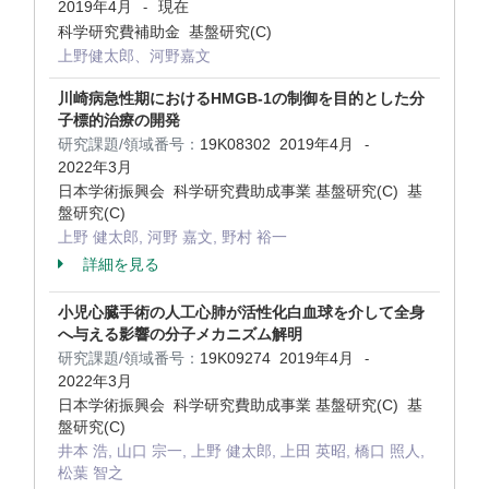
2019年4月
現在
-
科学研究費補助金 基盤研究(C)
上野健太郎、河野嘉文
川崎病急性期におけるHMGB-1の制御を目的とした分
子標的治療の開発
研究課題/領域番号：
19K08302
2019年4月
-
2022年3月
日本学術振興会 科学研究費助成事業 基盤研究(C) 基
盤研究(C)
上野 健太郎, 河野 嘉文, 野村 裕一
詳細を見る
小児心臓手術の人工心肺が活性化白血球を介して全身
へ与える影響の分子メカニズム解明
研究課題/領域番号：
19K09274
2019年4月
-
2022年3月
日本学術振興会 科学研究費助成事業 基盤研究(C) 基
盤研究(C)
井本 浩, 山口 宗一, 上野 健太郎, 上田 英昭, 橋口 照人,
松葉 智之