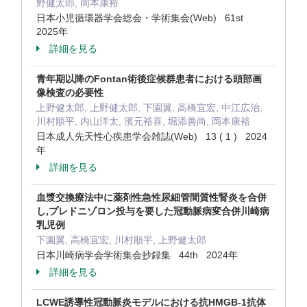
野健太郎, 岡本康裕
日本小児循環器学会総会・学術集会(Web) 61st
2025年
詳細を見る
青年期以降のFontan術後症候群患者における頭部画
像検査の必要性
上野健太郎, 上野健太郎, 下園翼, 高橋宜宏, 中江広治,
川村順平, 内山洋太, 濱元裕喜, 堀添善尚, 岡本康裕
日本成人先天性心疾患学会雑誌(Web) 13 ( 1 ) 2024
年
詳細を見る
血漿交換療法中に薬剤性急性尿細管間質性腎炎を合併
し,プレドニゾロン投与を要した冠動脈病変合併川崎病
乳児例
下園翼, 高橋宜宏, 川村順平, 上野健太郎
日本川崎病学会学術集会抄録集 44th 2024年
詳細を見る
LCWE誘導性冠動脈炎モデルにおける抗HMGB-1抗体