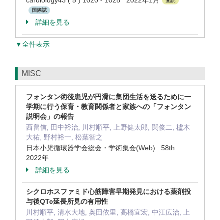
cardiology43 ( 5 ) 1020 - 1028 2022年1月
査読
国際誌
詳細を見る
▼全件表示
MISC
フォンタン術後患児が円滑に集団生活を送るために一
学期に行う保育・教育関係者と家族への「フォンタン
説明会」の報告
西畠信, 田中裕治, 川村順平, 上野健太郎, 関俊二, 櫨木
大祐, 野村裕一, 松葉智之
日本小児循環器学会総会・学術集会(Web) 58th
2022年
詳細を見る
シクロホスファミド心筋障害早期発見における薬剤投
与後QTc延長所見の有用性
川村順平, 清水大地, 奥田依里, 高橋宜宏, 中江広治, 上