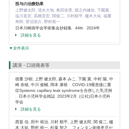
投与の治療効果
上野健太郎, 清水大地, 奥田依里, 堀之内健佑, 下園翼,
塩川直宏, 高橋宜宏, 関俊二, 川村順平, 櫨木大祐, 福重
寿郎, 菅沼栄介, 野村裕一
日本川崎病学会学術集会抄録集 44th 2024年
詳細を見る
▼全件表示
講演・口頭発表等
徳重 沙樹, 上野 健太郎, 森本 みこ, 下園 翼, 中村 陽, 中
崎 奈穂, 中川 俊輔, 岡本 康裕 . COVID-19罹患後に重
症Systemic capillary leak syndromeを合併した乳児例
. 日本小児科学会雑誌 2023年2月 (公社)日本小児科
学会
詳細を見る
西畠 信, 田中 裕治, 川村 順平, 上野 健太郎, 関 俊二, 櫨
木 大祐, 野村 裕一, 松葉 智之 . フォンタン術後患児が