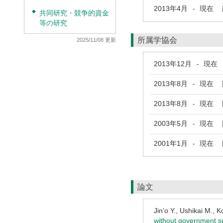
2013年4月
現在
鹿
-
◆
共同研究・競争的資金
等の研究
所属学協会
2025/11/08 更新
2013年12月
現在
-
2013年8月
現在
日
-
2013年8月
現在
日
-
2003年5月
現在
日
-
2001年1月
現在
日
-
論文
Jin’o Y., Ushikai M., 
without government s