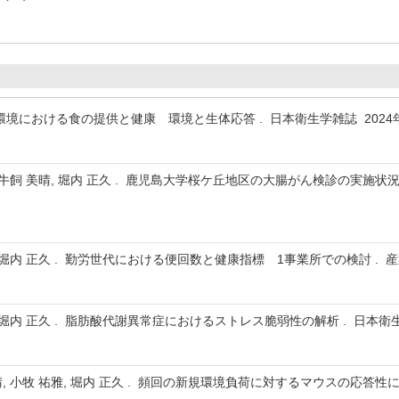
た環境における食の提供と健康 環境と生体応答 . 日本衛生学雑誌 2024
, 牛飼 美晴, 堀内 正久 . 鹿児島大学桜ケ丘地区の大腸がん検診の実施状況
晴, 堀内 正久 . 勤労世代における便回数と健康指標 1事業所での検討 . 
, 堀内 正久 . 脂肪酸代謝異常症におけるストレス脆弱性の解析 . 日本衛生
晴, 小牧 祐雅, 堀内 正久 . 頻回の新規環境負荷に対するマウスの応答性に