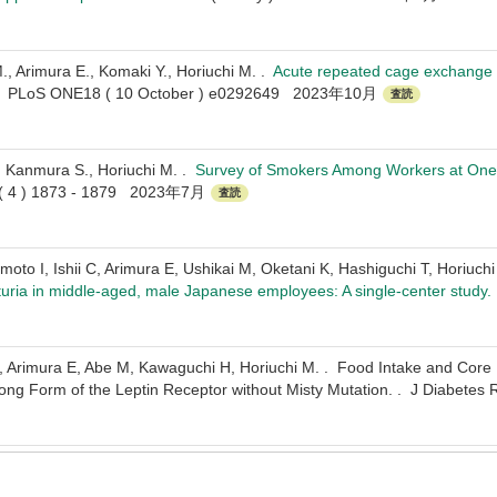
., Arimura E., Komaki Y., Horiuchi M. .
Acute repeated cage exchange s
 .
PLoS ONE18 ( 10 October ) e0292649 2023年10月
査読
, Kanmura S., Horiuchi M. .
Survey of Smokers Among Workers at One Fa
 ( 4 ) 1873 - 1879 2023年7月
査読
oto I, Ishii C, Arimura E, Ushikai M, Oketani K, Hashiguchi T, Horiuch
uria in middle-aged, male Japanese employees: A single-center study.
, Arimura E, Abe M, Kawaguchi H, Horiuchi M. . Food Intake and Core
e Long Form of the Leptin Receptor without Misty Mutation. . J Dia