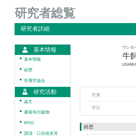
研究者総覧
研究者詳細
ウシカ
基本情報
牛
◆
基本情報
USHIKA
◆
経歴
◆
所属学協会
研究活動
所属
◆
論文
学位
◆
書籍等出版物
◆
MISC
経歴
◆
講演・口頭発表等