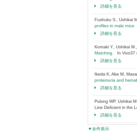
詳細を見る
Fushuku S., Ushikai M
profiles in male mice
詳細を見る
Komaki Y., Ushikai M.
Matching .
In Vivo37
詳細を見る
Ikeda K, Abe M, Masam
proteinuria and hemat
詳細を見る
Pulong WP, Ushikai M
Line Deficient in th
詳細を見る
▼全件表示