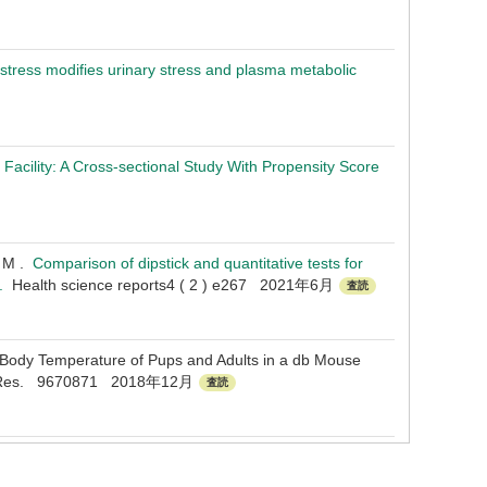
tress modifies urinary stress and plasma metabolic
cility: A Cross-sectional Study With Propensity Score
i M .
Comparison of dipstick and quantitative tests for
 .
Health science reports4 ( 2 ) e267 2021年6月
査読
 Body Temperature of Pups and Adults in a db Mouse
betes Res. 9670871 2018年12月
査読