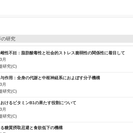
等の研究
ス雌性不妊：脂肪酸毒性と社会的ストレス脆弱性の関係性に着目して
年3月
研究(C)
投与作用：全身の代謝と中枢神経系におよぼす分子機構
年3月
研究(C)
おけるビタミンB1の果たす役割について
年3月
研究(C)
ける糖質摂取忌避と食欲低下の機構