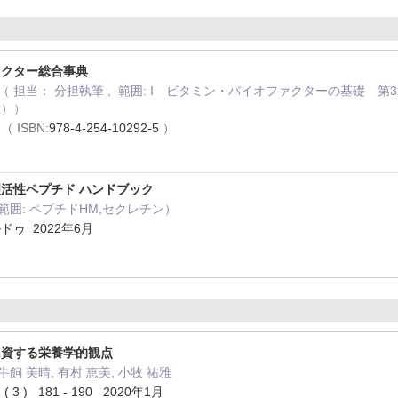
ァクター総合事典
（ 担当： 分担執筆 , 範囲: I ビタミン・バイオファクターの基礎 第3章
症））
月
（ ISBN:
978-4-254-10292-5
）
活性ペプチド ハンドブック
 範囲: ペプチドHM,セクレチン）
ゥ 2022年6月
に資する栄養学的観点
 牛飼 美晴, 有村 恵美, 小牧 祐雅
 ) 181 - 190 2020年1月