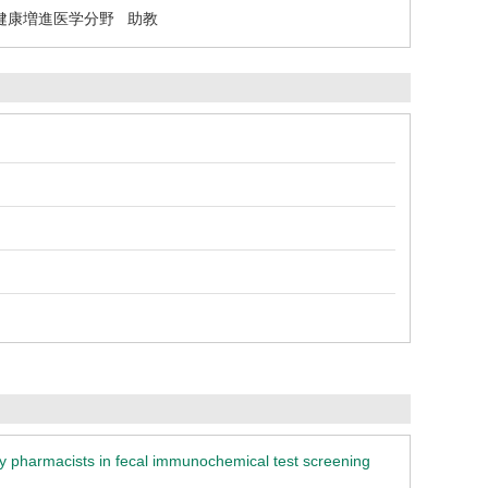
健康増進医学分野 助教
 pharmacists in fecal immunochemical test screening