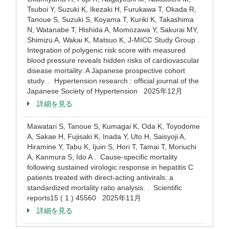
Tsuboi Y, Suzuki K, Ikezaki H, Furukawa T, Okada R,
Tanoue S, Suzuki S, Koyama T, Kuriki K, Takashima
N, Watanabe T, Hishida A, Momozawa Y, Sakurai MY,
Shimizu A, Wakai K, Matsuo K, J-MICC Study Group .
Integration of polygenic risk score with measured
blood pressure reveals hidden risks of cardiovascular
disease mortality: A Japanese prospective cohort
study. . Hypertension research : official journal of the
Japanese Society of Hypertension 2025年12月
詳細を見る
Mawatari S, Tanoue S, Kumagai K, Oda K, Toyodome
A, Sakae H, Fujisaki K, Inada Y, Uto H, Saisyoji A,
Hiramine Y, Tabu K, Ijuin S, Hori T, Tamai T, Moriuchi
A, Kanmura S, Ido A . Cause-specific mortality
following sustained virologic response in hepatitis C
patients treated with direct-acting antivirals: a
standardized mortality ratio analysis. . Scientific
reports15 ( 1 ) 45560 2025年11月
詳細を見る