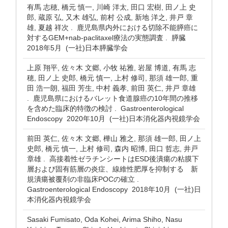
有馬 志穂, 橋元 慎一, 川崎 洋太, 田口 宏樹, 田ノ上 史
郎, 蔵原 弘, 又木 雄弘, 前村 公成, 新地 洋之, 井戸 章
雄, 夏越 祥次 . 鹿児島県内外における切除不能膵癌に
対するGEM+nab-paclitaxel療法の実態調査 . 膵臓
2018年5月 (一社)日本膵臓学会
上原 翔平, 佐々木 文郷, 小牧 祐雅, 岩屋 博道, 有馬 志
穂, 田ノ上 史郎, 橋元 慎一, 上村 修司, 那須 雄一郎, 重
田 浩一朗, 福田 芳生, 中村 義孝, 前田 英仁, 井戸 章雄
. 鹿児島県におけるバレット食道腺癌の10年間の推移
を含めた臨床的特徴の検討 . Gastroenterological
Endoscopy 2020年10月 (一社)日本消化器内視鏡学会
前田 英仁, 佐々木 文郷, 樺山 雅之, 那須 雄一郎, 田ノ上
史郎, 橋元 慎一, 上村 修司, 森内 昭博, 田口 哲志, 井戸
章雄 . 高接着性ゼラチンシートはESD後潰瘍の粘膜下
層および固有筋層の炎症、線維性肥厚を抑制する 新
規潰瘍被覆剤の非臨床POCの確立 .
Gastroenterological Endoscopy 2018年10月 (一社)日
本消化器内視鏡学会
Sasaki Fumisato, Oda Kohei, Arima Shiho, Nasu