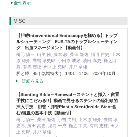
▼全件表示
MISC
【胆膵Interventional Endoscopyを極める】トラブ
ルシューティング EUS-TAのトラブルシューティン
グ 出血マネージメント【動画付】
橋元 慎一, 山里 侑, 藤本 敦, 柴田 隆佑, 福迫 哲史, 上木
原 雄介, 豊留 孝史郎, 小田原 成彬, 濱田 嵩史, 樋之口
真, 有馬 志穂, 田ノ上 史郎, 井戸 章雄
胆と膵 45 ( 臨増特大 ) 1401 - 1406 2024年10月
詳細を見る
【Stenting Bible～Renewal～ステントと挿入・留置
手技にこだわる!!】動画で見せるステントの経乳頭的
挿入手技 胆管・膵管Plastic Stent(Inside Stent含
む)留置の基本手技【動画付】
橋元 慎一, 柴田 隆佑, 小吉 尚裕, 上木原 雄介, 豊留 孝
史郎, 濱田 嵩史, 児島 一成, 樋之口 真, 有馬 志穂, 田ノ
上 史郎, 井戸 章雄