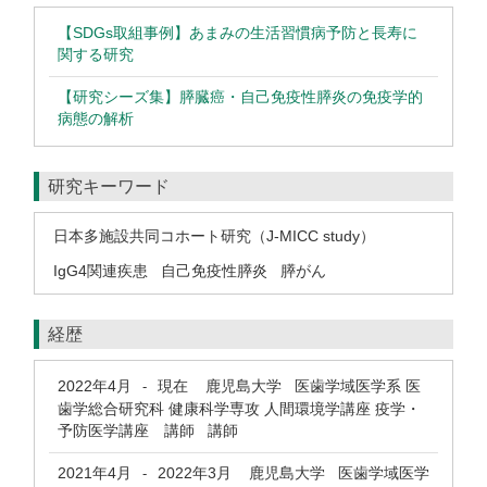
【SDGs取組事例】あまみの生活習慣病予防と長寿に
関する研究
【研究シーズ集】膵臓癌・自己免疫性膵炎の免疫学的
病態の解析
研究キーワード
日本多施設共同コホート研究（J-MICC study）
IgG4関連疾患
自己免疫性膵炎
膵がん
経歴
2022年4月
現在
鹿児島大学 医歯学域医学系 医
-
歯学総合研究科 健康科学専攻 人間環境学講座 疫学・
予防医学講座 講師 講師
2021年4月
2022年3月
鹿児島大学 医歯学域医学
-