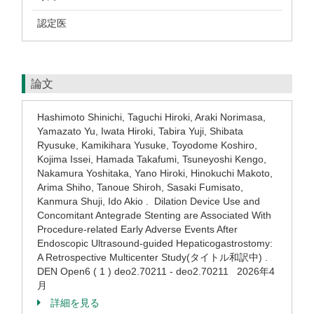
認定医
論文
Hashimoto Shinichi, Taguchi Hiroki, Araki Norimasa,
Yamazato Yu, Iwata Hiroki, Tabira Yuji, Shibata
Ryusuke, Kamikihara Yusuke, Toyodome Koshiro,
Kojima Issei, Hamada Takafumi, Tsuneyoshi Kengo,
Nakamura Yoshitaka, Yano Hiroki, Hinokuchi Makoto,
Arima Shiho, Tanoue Shiroh, Sasaki Fumisato,
Kanmura Shuji, Ido Akio . Dilation Device Use and
Concomitant Antegrade Stenting are Associated With
Procedure-related Early Adverse Events After
Endoscopic Ultrasound-guided Hepaticogastrostomy:
A Retrospective Multicenter Study(タイトル和訳中) .
DEN Open6 ( 1 ) deo2.70211 - deo2.70211 2026年4
月
詳細を見る