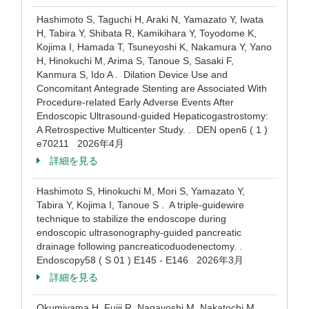
Hashimoto S, Taguchi H, Araki N, Yamazato Y, Iwata
H, Tabira Y, Shibata R, Kamikihara Y, Toyodome K,
Kojima I, Hamada T, Tsuneyoshi K, Nakamura Y, Yano
H, Hinokuchi M, Arima S, Tanoue S, Sasaki F,
Kanmura S, Ido A . Dilation Device Use and
Concomitant Antegrade Stenting are Associated With
Procedure-related Early Adverse Events After
Endoscopic Ultrasound-guided Hepaticogastrostomy:
A Retrospective Multicenter Study. . DEN open6 ( 1 )
e70211 2026年4月
詳細を見る
Hashimoto S, Hinokuchi M, Mori S, Yamazato Y,
Tabira Y, Kojima I, Tanoue S . A triple-guidewire
technique to stabilize the endoscope during
endoscopic ultrasonography-guided pancreatic
drainage following pancreaticoduodenectomy. .
Endoscopy58 ( S 01 ) E145 - E146 2026年3月
詳細を見る
Okumiyama H, Fujii R, Nagayoshi M, Nakatochi M,