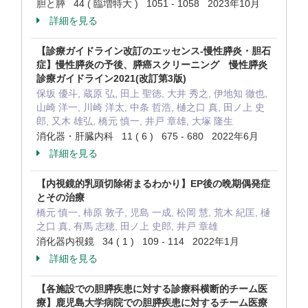
胆と膵 44 ( 臨増特大 ) 1051 - 1058 2023年10月
詳細を見る
【診療ガイドライン改訂のエッセンス-慢性膵炎・胆石
症】慢性膵炎の予後、膵癌スクリーニング 慢性膵炎
診療ガイドライン2021(改訂第3版)
保坂 優斗, 蔵原 弘, 田上 聖徳, 大井 秀之, 伊地知 徹也,
山崎 洋一, 川崎 洋太, 中条 哲浩, 樋之口 真, 田ノ上 史
郎, 又木 雄弘, 橋元 慎一, 井戸 章雄, 大塚 隆生
消化器・肝臓内科 11 ( 6 ) 675 - 680 2022年6月
詳細を見る
【内視鏡的乳頭切除術まるわかり】EP後の晩期偶発症
とその治療
橋元 慎一, 柿原 敦子, 児島 一成, 松岡 慧, 荒木 紀匡, 樋
之口 真, 有馬 志穂, 田ノ上 史郎, 井戸 章雄
消化器内視鏡 34 ( 1 ) 109 - 114 2022年1月
詳細を見る
【各施設での胆膵疾患に対する診療科横断的チーム医
療】鹿児島大学病院での胆膵疾患に対するチーム医療