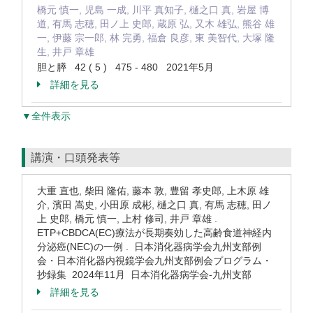
橋元 慎一, 児島 一成, 川平 真知子, 樋之口 真, 岩屋 博
道, 有馬 志穂, 田ノ上 史郎, 蔵原 弘, 又木 雄弘, 熊谷 雄
一, 伊藤 宗一郎, 林 完勇, 福倉 良彦, 東 美智代, 大塚 隆
生, 井戸 章雄
胆と膵 42 ( 5 ) 475 - 480 2021年5月
詳細を見る
▼全件表示
講演・口頭発表等
大重 直也, 柴田 隆佑, 藤本 敦, 豊留 孝史郎, 上木原 雄
介, 濱田 嵩史, 小田原 成彬, 樋之口 真, 有馬 志穂, 田ノ
上 史郎, 橋元 慎一, 上村 修司, 井戸 章雄 .
ETP+CBDCA(EC)療法が長期奏効した高齢食道神経内
分泌癌(NEC)の一例 . 日本消化器病学会九州支部例
会・日本消化器内視鏡学会九州支部例会プログラム・
抄録集 2024年11月 日本消化器病学会-九州支部
詳細を見る