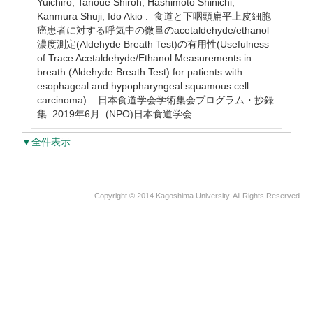
Yuichiro, Tanoue Shiroh, Hashimoto Shinichi,
Kanmura Shuji, Ido Akio . 食道と下咽頭扁平上皮細胞
癌患者に対する呼気中の微量のacetaldehyde/ethanol
濃度測定(Aldehyde Breath Test)の有用性(Usefulness
of Trace Acetaldehyde/Ethanol Measurements in
breath (Aldehyde Breath Test) for patients with
esophageal and hypopharyngeal squamous cell
carcinoma) . 日本食道学会学術集会プログラム・抄録
集 2019年6月 (NPO)日本食道学会
▼全件表示
Copyright © 2014 Kagoshima University. All Rights Reserved.