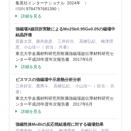
集英社インターナショナル 2024年
（
ISBN:
9784797681390
）
詳細を見る
強磁場X線回折実験によるMn2Sb0.95Ge0.05の磁場中
結晶評価
若森太音、廣井政彦、 三井好古、 高橋弘紀、 梅津理
恵、小山佳一（ 担当： 共著）
東北大学金属材料研究所附属強磁場超伝導材料研究セ
ンター平成28年度年次報告書 2017年6月
詳細を見る
ビスマスの強磁場中示差熱分析分析
三井好古、麓秀斗、 高橋弘紀、 小山佳一（ 担当： 共
著）
東北大学金属材料研究所附属強磁場超伝導材料研究セ
ンター平成28年度年次報告書 2017年6月
詳細を見る
強磁性体MnBiの反応焼結過程に対する磁場効果
宮﨑泰樹、 三井好古、 梅津理恵、 高橋弘紀、宇田