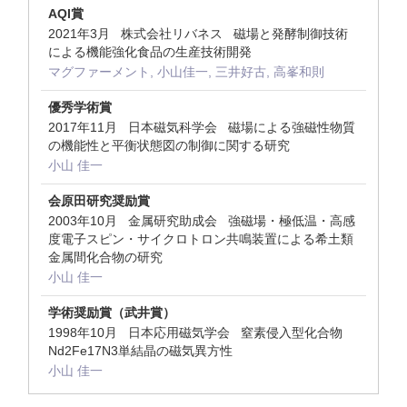
AQI賞
2021年3月 株式会社リバネス 磁場と発酵制御技術
による機能強化食品の生産技術開発
マグファーメント, 小山佳一, 三井好古, 高峯和則
優秀学術賞
2017年11月 日本磁気科学会 磁場による強磁性物質
の機能性と平衡状態図の制御に関する研究
小山 佳一
会原田研究奨励賞
2003年10月 金属研究助成会 強磁場・極低温・高感
度電子スピン・サイクロトロン共鳴装置による希土類
金属間化合物の研究
小山 佳一
学術奨励賞（武井賞）
1998年10月 日本応用磁気学会 窒素侵入型化合物
Nd2Fe17N3単結晶の磁気異方性
小山 佳一