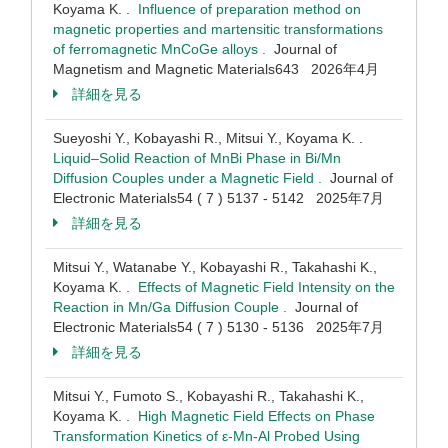
Koyama K. .
Influence of preparation method on
magnetic properties and martensitic transformations
of ferromagnetic MnCoGe alloys .
Journal of
Magnetism and Magnetic Materials643 2026年4月
詳細を見る
Sueyoshi Y., Kobayashi R., Mitsui Y., Koyama K. .
Liquid–Solid Reaction of MnBi Phase in Bi/Mn
Diffusion Couples under a Magnetic Field .
Journal of
Electronic Materials54 ( 7 ) 5137 - 5142 2025年7月
詳細を見る
Mitsui Y., Watanabe Y., Kobayashi R., Takahashi K.,
Koyama K. .
Effects of Magnetic Field Intensity on the
Reaction in Mn/Ga Diffusion Couple .
Journal of
Electronic Materials54 ( 7 ) 5130 - 5136 2025年7月
詳細を見る
Mitsui Y., Fumoto S., Kobayashi R., Takahashi K.,
Koyama K. .
High Magnetic Field Effects on Phase
Transformation Kinetics of ε-Mn-Al Probed Using