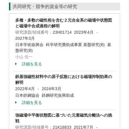
共同研究・競争的資金等の研究
多種・多数の磁性相を含む２元合金系の磁場中状態図
と磁場中合成過程の解明
研究課題/領域番号：
23H01714
2023年4月
-
2027年3月
日本学術振興会 科学研究費助成事業 基盤研究(B) 基
盤研究(B)
小山 佳一
詳細を見る
鉄基強磁性材料中の原子拡散における磁場抑制効果の
解明
2022年4月
2024年3月
-
日本鉄鋼協会 鉄鋼研究振興助成
詳細を見る
強磁場中平衡状態図に基づいた元素磁気分離法への挑
戦
研究課題/領域番号：
21K18833
2021年7月
-