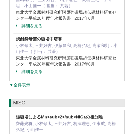
聡、小山佳一（ 担当： 共著）
東北大学金属材料研究所附属強磁場超伝導材料研究セ
ンター平成28年度年次報告書 2017年6月
詳細を見る
焼酎酵母菌の磁場中培養
小林領太, 三井好古, 伊藤昌和, 高橋弘紀, 高峯和則，小
山佳一（ 担当： 共著）
東北大学金属材料研究所附属強磁場超伝導材料研究セ
ンター平成28年度年次報告書 2017年6月
詳細を見る
▼全件表示
MISC
強磁場によるMn<sub>2</sub>NiGaの相分離
齊藤光将, 小林領太, 三井好古, 梅津理恵, 伊東航, 高橋
弘紀, 小山佳一