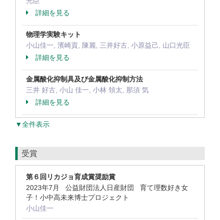
光臣
詳細を見る
物理学実験キット
小山佳一, 濱崎貢, 陳麗, 三井好古, 小原益己, 山口光臣
詳細を見る
金属酸化抑制具及び金属酸化抑制方法
三井 好古, 小山 佳一, 小林 領太, 那須 気
詳細を見る
▼全件表示
受賞
第６回リカジョ育成賞奨励賞
2023年7月 公益財団法人日産財団 育て理数好き女
子！小中高未来博士プロジェクト
小山佳一