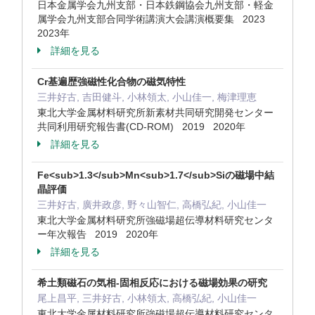
日本金属学会九州支部・日本鉄鋼協会九州支部・軽金
属学会九州支部合同学術講演大会講演概要集 2023
2023年
詳細を見る
Cr基遍歴強磁性化合物の磁気特性
三井好古, 吉田健斗, 小林領太, 小山佳一, 梅津理恵
東北大学金属材料研究所新素材共同研究開発センター
共同利用研究報告書(CD-ROM) 2019 2020年
詳細を見る
Fe<sub>1.3</sub>Mn<sub>1.7</sub>Siの磁場中結
晶評価
三井好古, 廣井政彦, 野々山智仁, 高橋弘紀, 小山佳一
東北大学金属材料研究所強磁場超伝導材料研究センタ
ー年次報告 2019 2020年
詳細を見る
希土類磁石の気相-固相反応における磁場効果の研究
尾上昌平, 三井好古, 小林領太, 高橋弘紀, 小山佳一
東北大学金属材料研究所強磁場超伝導材料研究センタ