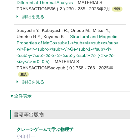
Differential Thermal Analysis .
MATERIALS
TRANSACTIONS66 ( 2 ) 230 - 235 2025年2月
査読
詳細を見る
Sueyoshi Y., Kobayashi R., Onoue M., Mitsui Y.,
Umetsu R.Y., Koyama K. .
Structural and Magnetic
Properties of MnCo<sub>1-</sub><i><sub>x</sub>
</i>Fe<i><sub>x</sub></i>Ge<sub>1-</sub><i>
<sub>y</sub></i>Si<i><sub>y</sub></i> (<i>x</i>,
<i>y</i> = 0, 0.5) .
MATERIALS
TRANSACTIONSadvpub ( 0 ) 758 - 763 2025年
査読
詳細を見る
▼全件表示
書籍等出版物
クレーンゲームで学ぶ物理学
小山 佳一