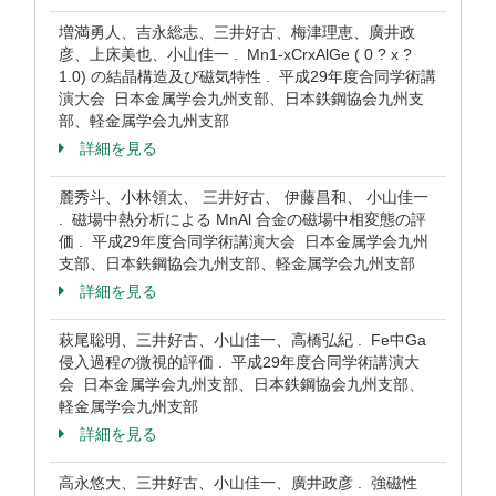
増満勇人、吉永総志、三井好古、梅津理恵、廣井政
彦、上床美也、小山佳一 . Mn1-xCrxAlGe ( 0 ? x ?
1.0) の結晶構造及び磁気特性 . 平成29年度合同学術講
演大会 日本金属学会九州支部、日本鉄鋼協会九州支
部、軽金属学会九州支部
詳細を見る
麓秀斗、小林領太、 三井好古、 伊藤昌和、 小山佳一
. 磁場中熱分析による MnAl 合金の磁場中相変態の評
価 . 平成29年度合同学術講演大会 日本金属学会九州
支部、日本鉄鋼協会九州支部、軽金属学会九州支部
詳細を見る
萩尾聡明、三井好古、小山佳一、高橋弘紀 . Fe中Ga
侵入過程の微視的評価 . 平成29年度合同学術講演大
会 日本金属学会九州支部、日本鉄鋼協会九州支部、
軽金属学会九州支部
詳細を見る
高永悠大、三井好古、小山佳一、廣井政彦 . 強磁性