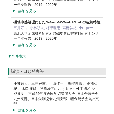
ー年次報告 2019 2020年
詳細を見る
磁場中熱処理にしたNi<sub>2</sub>MnAlの磁気特性
三井好古, 小林領太, 梅津理恵, 高橋弘紀, 小山佳一
東北大学金属材料研究所強磁場超伝導材料研究センタ
ー年次報告 2019 2020年
詳細を見る
▼全件表示
講演・口頭発表等
小林領太、三井好古、小山佳一、 梅津理恵 、高橋弘
紀 、水口将輝 . 強磁場下における Mn-Al 平衡相の生
成抑制 . 平成29年度合同学術講演大会 日本金属学会
九州支部、日本鉄鋼協会九州支部、軽金属学会九州支
部
詳細を見る