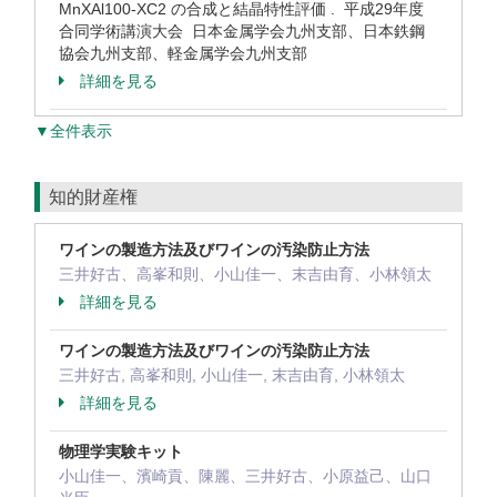
MnXAl100-XC2 の合成と結晶特性評価 . 平成29年度
合同学術講演大会 日本金属学会九州支部、日本鉄鋼
協会九州支部、軽金属学会九州支部
詳細を見る
▼全件表示
知的財産権
ワインの製造方法及びワインの汚染防止方法
三井好古、高峯和則、小山佳一、末吉由育、小林領太
詳細を見る
ワインの製造方法及びワインの汚染防止方法
三井好古, 高峯和則, 小山佳一, 末吉由育, 小林領太
詳細を見る
物理学実験キット
小山佳一、濱崎貢、陳麗、三井好古、小原益己、山口