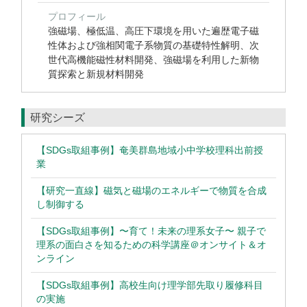
プロフィール
強磁場、極低温、高圧下環境を用いた遍歴電子磁
性体および強相関電子系物質の基礎特性解明、次
世代高機能磁性材料開発、強磁場を利用した新物
質探索と新規材料開発
研究シーズ
【SDGs取組事例】奄美群島地域小中学校理科出前授
業
【研究一直線】磁気と磁場のエネルギーで物質を合成
し制御する
【SDGs取組事例】〜育て！未来の理系女子〜 親子で
理系の面白さを知るための科学講座＠オンサイト＆オ
ンライン
【SDGs取組事例】高校生向け理学部先取り履修科目
の実施