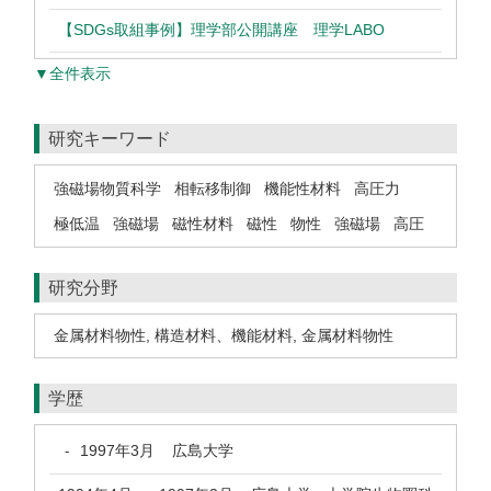
【SDGs取組事例】理学部公開講座 理学LABO
▼全件表示
研究キーワード
強磁場物質科学
相転移制御
機能性材料
高圧力
極低温
強磁場
磁性材料
磁性
物性
強磁場
高圧
研究分野
金属材料物性
,
構造材料、機能材料
,
金属材料物性
学歴
1997年3月
広島大学
-