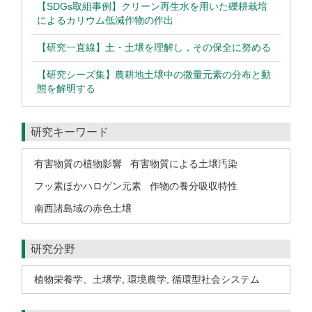
【SDGs取組事例】クリーン再生水を用いた礫耕栽培
によるカリウム低減作物の作出
【研究一直線】土・土壌を理解し，その保全に努める
【研究シーズ集】農耕地土壌中の微量元素の分布と動
態を解明する
研究キーワード
有害物質の植物影響
有害物質による土壌汚染
フッ素ほかハロゲン元素
作物の養分吸収特性
南西諸島域の赤色土壌
研究分野
植物栄養学、土壌学
,
環境農学
,
循環型社会システム