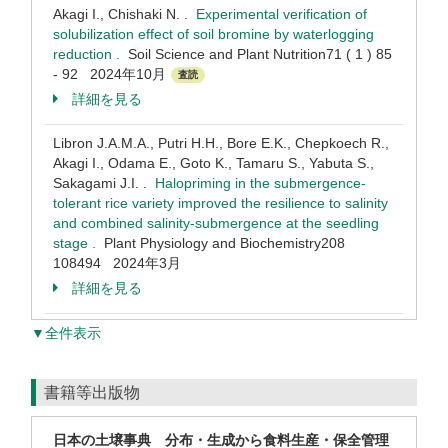
Akagi I., Chishaki N. .
Experimental verification of
solubilization effect of soil bromine by waterlogging
reduction .
Soil Science and Plant Nutrition71 ( 1 ) 85
- 92 2024年10月
査読
詳細を見る
Libron J.A.M.A., Putri H.H., Bore E.K., Chepkoech R.,
Akagi I., Odama E., Goto K., Tamaru S., Yabuta S.,
Sakagami J.I. .
Halopriming in the submergence-
tolerant rice variety improved the resilience to salinity
and combined salinity-submergence at the seedling
stage .
Plant Physiology and Biochemistry208
108494 2024年3月
詳細を見る
▼全件表示
書籍等出版物
日本の土壌事典 分布・生成から食料生産・保全管理