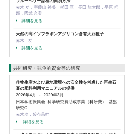
ブルーベリー品種の識別方法
赤木 功，宇藤山 裕美，杉田 亘，長田 龍太郎，平原 哲
郎，國武 久登
詳細を見る
天然の高イソフラボンアグリコン含有大豆種子
赤木 功
詳細を見る
共同研究・競争的資金等の研究
作物生産および農地環境への安全性を考慮した再生石
膏の肥料利用マニュアルの提供
2026年4月
2029年3月
-
日本学術振興会 科学研究費助成事業（科研費） 基盤
研究C
赤木功，袋布昌幹
詳細を見る