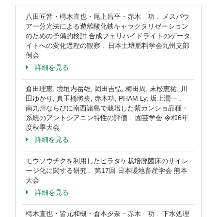
八田匠音・樗木直也・尾上昌平・赤木 功 . メスバウ
アー分光法による遊離酸化鉄キャラクタリゼーション
のための予備的検討 合成フェリハイドライトのゲータ
イトへの変化過程の観察 . 日本土壌肥料学会九州支部
例会
詳細を見る
倉田理恵, 境垣内岳雄, 岡田吉弘, 梅田周, 末松恵祐, 川
田ゆかり, 真玉橋將央, 赤木功, PHAM Ly, 坂上潤一 .
南九州ならびに南西諸島で栽培した紫カンショ品種・
系統のアントシアニン特性の評価 . 園芸学会 令和6年
度秋季大会
詳細を見る
モウソウチクを利用したヒラタケ栽培廃菌床のサイレ
ージ化に関する研究 . 第17回 日本暖地畜産学会 熊本
大会
詳細を見る
樗木直也・皆元和槻・倉本夕奈・赤木 功 . 下水処理