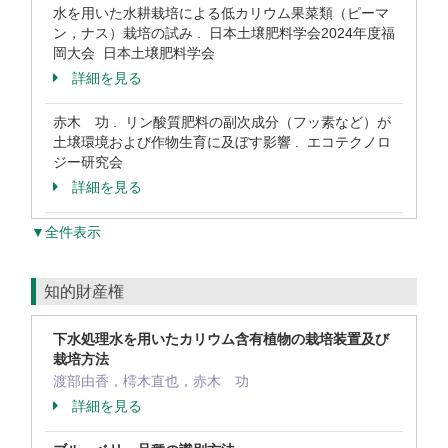
水を用いた水耕栽培による低カリウム果菜類（ピーマ
ン，ナス）栽培の試み . 日本土壌肥料学会2024年度福
岡大会 日本土壌肥料学会
詳細を見る
赤木 功 . リン酸質肥料の副次成分（フッ素など）が
土壌環境および作物生育に及ぼす影響 . エコテクノロ
ジー研究会
詳細を見る
▼全件表示
知的財産権
下水処理水を用いたカリウム含有植物の栽培装置及び
栽培方法
渡部由香，樗木直也，赤木 功
詳細を見る