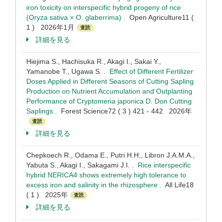
iron toxicity on interspecific hybrid progeny of rice
(Oryza sativa × O. glaberrima) .
Open Agriculture11 (
1 ) 2026年1月
査読
詳細を見る
Hiejima S., Hachisuka R., Akagi I., Sakai Y.,
Yamanobe T., Ugawa S. .
Effect of Different Fertilizer
Doses Applied in Different Seasons of Cutting Sapling
Production on Nutrient Accumulation and Outplanting
Performance of Cryptomeria japonica D. Don Cutting
Saplings .
Forest Science72 ( 3 ) 421 - 442 2026年
査読
詳細を見る
Chepkoech R., Odama E., Putri H.H., Libron J.A.M.A.,
Yabuta S., Akagi I., Sakagami J.I. .
Rice interspecific
hybrid NERICA4 shows extremely high tolerance to
excess iron and salinity in the rhizosphere .
All Life18
( 1 ) 2025年
査読
詳細を見る