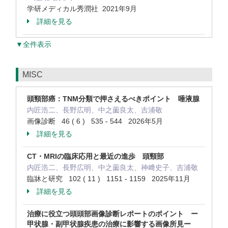
学研メディカル秀潤社 2021年9月
詳細を見る
▼全件表示
MISC
頭頸部癌：TNM分類で押さえるべきポイント 唾液腺
内匠浩二、長野広明、中之薗良太、吉浦敬
画像診断 46 ( 6 ) 535 - 544 2026年5月
詳細を見る
CT・MRIの臨床応用と最近の進歩 頭頸部
内匠浩二、長野広明、中之薗良太、神﨑史子、吉浦敬
臨牀と研究 102 ( 11 ) 1151 - 1159 2025年11月
詳細を見る
治療に役立つ頭頭部画像診断レポートのポイント ー
甲状腺・副甲状腺疾患の治療に影響する画像所見ー