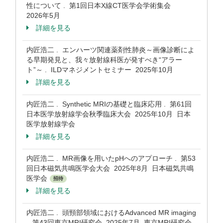
性について . 第1回日本X線CT医学会学術集会
2026年5月
詳細を見る
内匠浩二 . エンハーツ関連薬剤性肺炎～画像診断によ
る早期発見と、我々放射線科医が発すべき“アラー
ト”～ . ILDマネジメントセミナー 2025年10月
詳細を見る
内匠浩二 . Synthetic MRIの基礎と臨床応用 . 第61回
日本医学放射線学会秋季臨床大会 2025年10月 日本
医学放射線学会
詳細を見る
内匠浩二 . MR画像を用いたpHへのアプローチ . 第53
回日本磁気共鳴医学会大会 2025年8月 日本磁気共鳴
医学会
招待
詳細を見る
内匠浩二 . 頭頸部領域におけるAdvanced MR imaging
. 第43回東京MRI研究会 2025年7月 東京MRI研究会