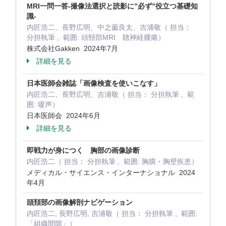
MRI一問一答-撮像法選択と読影に”必ず”役立つ基礎知
識-
内匠浩二、長野広明、中之薗良太、吉浦敬（ 担当：
分担執筆 , 範囲: 頭頸部MRI 聴神経腫瘍）
株式会社Gakken 2024年7月
詳細を見る
日本医師会雑誌「画像検査を使いこなす」
内匠浩二、長野広明、吉浦敬（ 担当： 分担執筆 , 範
囲: 嗄声）
日本医師会 2024年6月
詳細を見る
即戦力が身につく 胸部の画像診断
内匠浩二（ 担当： 分担執筆 , 範囲: 胸膜・胸壁疾患）
メディカル・サイエンス・インターナショナル 2024
年4月
頭頚部の画像解剖ナビゲーション
内匠浩二, 長野広明, 吉浦敬（ 担当： 分担執筆 , 範囲:
「組織間隙」）