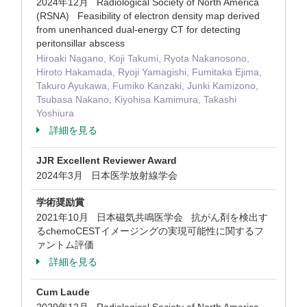
2024年12月 Radiological Society of North America
(RSNA) Feasibility of electron density map derived
from unenhanced dual-energy CT for detecting
peritonsillar abscess
Hiroaki Nagano, Koji Takumi, Ryota Nakanosono,
Hiroto Hakamada, Ryoji Yamagishi, Fumitaka Ejima,
Takuro Ayukawa, Fumiko Kanzaki, Junki Kamizono,
Tsubasa Nakano, Kiyohisa Kamimura, Takashi
Yoshiura
詳細を見る
JJR Excellent Reviewer Award
2024年3月 日本医学放射線学会
学術奨励賞
2021年10月 日本磁気共鳴医学会 抗がん剤を検出す
るchemoCESTイメージングの実現可能性に関するフ
ァントム評価
詳細を見る
Cum Laude