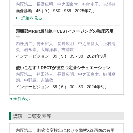
内匠浩二、長野広明、中之薗良太、神崎史子、吉浦敬
画像診断 45 ( 9 ) 930 - 939 2025年7月
詳細を見る
頭頸部MRIの最前線ーCESTイメージングの臨床応用
ー
内匠浩二、袴田裕人、長野広明、中之薗良太、上村清
央、岩永崇、大塚洋和、吉浦敬
インナービジョン 39 ( 9 ) 35 - 38 2024年9月
使いこなす！DECTが役立つ定番シチュエーション
内匠浩二、袴田裕人、長野広明、中之薗良太、鮎川卓
朗、中野翼、吉浦敬
インナービジョン 39 ( 6 ) 30 - 33 2024年6月
▼全件表示
講演・口頭発表等
内匠浩二 . 肺癌病変検出における動態X線画像の有用