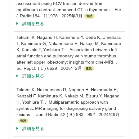
assessment using ECV fraction derived from
equilibrium contrast-enhanced CT in thymomas . Eur
J Radiol184 111978 2025年3月
査読
詳細を見る
Takumi K, Nagano H, Kamimura Y, Ueda K, Umehara
T, Kamimura G, Nakanosono R, Nakajo M, Kamimura
K, Kanzaki F, Yoshiura T. . Association between left
atrial function and pulmonary vein stump thrombus
after left upper lobectomy: insights from cine-MRI. .
Sci Rep15 ( 1 ) 6629 2025年2月
査読
詳細を見る
Takumi K, Nakanosono R, Nagano H, Hakamada H,
Kanzaki F, Kamimura K, Nakajo M, Eizuru Y, Nagano
H, Yoshiura T. . Multiparametric approach with
synthetic MR imaging for diagnosing salivary gland
lesions. . Jpn J Radiol42 ( 9 ) 983 - 992 2024年9月
査読
詳細を見る