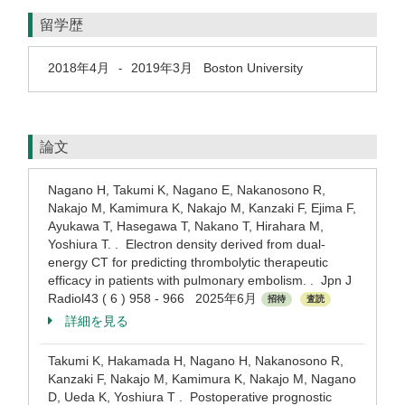
留学歴
2018年4月
2019年3月
Boston University
-
論文
Nagano H, Takumi K, Nagano E, Nakanosono R,
Nakajo M, Kamimura K, Nakajo M, Kanzaki F, Ejima F,
Ayukawa T, Hasegawa T, Nakano T, Hirahara M,
Yoshiura T. . Electron density derived from dual-
energy CT for predicting thrombolytic therapeutic
efficacy in patients with pulmonary embolism. . Jpn J
Radiol43 ( 6 ) 958 - 966 2025年6月
招待
査読
詳細を見る
Takumi K, Hakamada H, Nagano H, Nakanosono R,
Kanzaki F, Nakajo M, Kamimura K, Nakajo M, Nagano
D, Ueda K, Yoshiura T . Postoperative prognostic