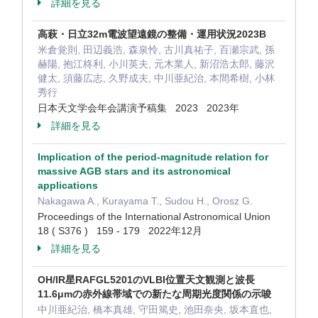
詳細を見る
高萩・日立32m電波望遠鏡の整備・運用状況2023B
米倉覚則, 田辺義浩, 森泉怜, 古川真祐子, 百瀬宗武, 孫
赫陽, 抱江柊利, 小川英夫, 元木業人, 新沼浩太郎, 藤沢
健太, 須藤広志, 久野成夫, 中川亜紀治, 本間希樹, 小林
秀行
日本天文学会年会講演予稿集 2023 2023年
詳細を見る
Implication of the period-magnitude relation for
massive AGB stars and its astronomical
applications
Nakagawa A., Kurayama T., Sudou H., Orosz G.
Proceedings of the International Astronomical Union
18 ( S376 ) 159 - 179 2022年12月
詳細を見る
OH/IR星RAFGL5201のVLBI位置天文観測と波長
11.6μmの赤外線帯域での新たな周期光度関係の示唆
中川亜紀治, 橋本真雄, 守田篤史, 池田奈央, 坂本直也,