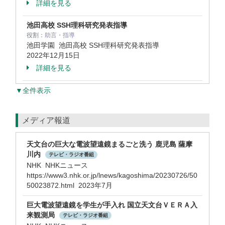
詳細を見る
池田高校 SSH理科研究発表指導
役割：
助言・指導
池田学園 池田高校 SSH理科研究発表指導
2022年12月15日
詳細を見る
▼全件表示
メディア報道
天文台の巨大な電波望遠鏡まるごと洗う 鹿児島 薩摩
川内
テレビ・ラジオ番組
NHK NHKニュース
https://www3.nhk.or.jp/lnews/kagoshima/20230726/50
50023872.html 2023年7月
巨大電波望遠鏡を学生が手入れ 国立天文台ＶＥＲＡ入
来観測局
テレビ・ラジオ番組