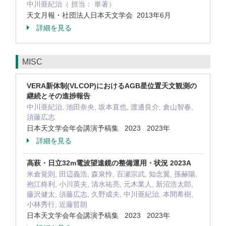
中川亜紀治（ 担当： 単著）
天文月報・社団法人日本天文学会 2013年6月
詳細を見る
MISC
VERA新体制(VLCOP)におけるAGB星位置天文観測の
継続とその進捗報告
中川亜紀治, 池田奈央, 坂本直也, 渡邊良介, 倉山智春,
須藤広志
日本天文学会年会講演予稿集 2023 2023年
詳細を見る
高萩・日立32m電波望遠鏡の整備運用・状況 2023A
米倉覚則, 田辺義浩, 森泉怜, 百瀬宗武, 知念翼, 孫赫陽,
抱江柊利, 小川英夫, 清水祐亮, 元木業人, 新沼浩太郎,
藤沢健太, 須藤広志, 久野成夫, 中川亜紀治, 本間希樹,
小林秀行, 近藤哲朗
日本天文学会年会講演予稿集 2023 2023年