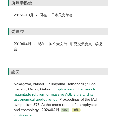
所属学協会
2015年10月
現在
日本天文学会
-
委員歴
2019年4月
現在
国立天文台 研究交流委員 学協
-
会
論文
Nakagawa, Akiharu ; Kurayama, Tomoharu ; Sudou,
Hiroshi ; Orosz, Gabor .
Implication of the period-
magnitude relation for massive AGB stars and its
astronomical applications .
Proceedings of the IAU
symposium 376, At the cross-roads of astrophysics
and cosmology 2024年2月
招待
査読