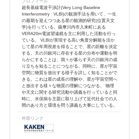
プロフィール
超長基線電波干渉計(Very Long Baseline
Interferometry : VLBI)の観測手法を用いて、一生
の最期を迎えつつある星の観測的研究(位置天文
学)を行っている。薩摩川内市入来町にある
VERA20m電波望遠鏡を主に利用した活動を行っ
ている。 VLBIが実現する高い角度分解能を活か
して星の年周視差を得ることで、星の距離を決定
する。天の川銀河に存在する星の分布や運動を明
らかにすることは、我々が暮らす天の川銀河の成
り立ちを知ることにつながる。同時に、星が宇宙
空間に物質を放出する様子を詳しく知ることがで
きる。これは星の成長の理解や、星が宇宙空間へ
と放出する様々な物質の理解につながる。 物理
や天文に関する研究活動や講義を行っていると同
時に、水俣病を主題に取り上げて近代社会での人
間のあり方と環境を問う講義も大事にしている。
外部リンク