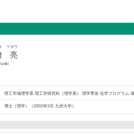
キ リヨウ
﨑 亮
nzaki
理工学域理学系 理工学研究科（理学系） 理学専攻 化学プログラム 
博士（理学）（2002年3月 九州大学）