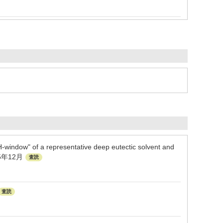
-window" of a representative deep eutectic solvent and
025年12月
査読
査読