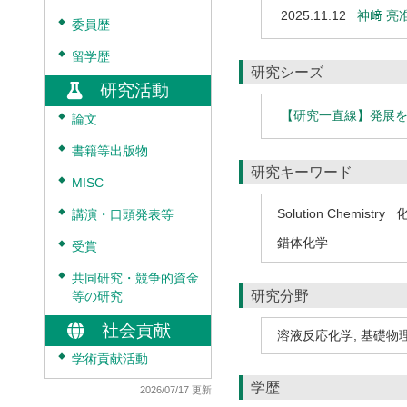
2025.11.12
神﨑 亮
◆
委員歴
◆
留学歴
研究シーズ
研究活動
【研究一直線】発展
◆
論文
◆
書籍等出版物
研究キーワード
◆
MISC
Solution Chemistry
◆
講演・口頭発表等
錯体化学
◆
受賞
◆
共同研究・競争的資金
研究分野
等の研究
社会貢献
溶液反応化学
,
基礎物
◆
学術貢献活動
学歴
2026/07/17 更新