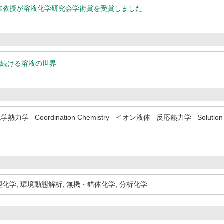
准教授が溶液化学研究会学術賞を受賞しました
を続ける溶液の世界
化学熱力学
Coordination Chemistry
イオン液体
反応熱力学
Solution
理化学
,
環境動態解析
,
無機・錯体化学
,
分析化学