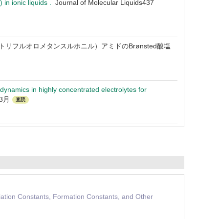
 in ionic liquids .
Journal of Molecular Liquids437
リフルオロメタンスルホニル）アミドのBrønsted酸塩
dynamics in highly concentrated electrolytes for
年3月
査読
ion Constants, Formation Constants, and Other