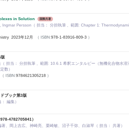
lexes in Solution
国際共著
hi, Ingmar Persson（ 担当： 分担執筆 , 範囲: Chapter 1: Thermodynamic M
hemistry 2023年12月
（ ISBN:
978-1-83916-809-3
）
6版
典（ 担当： 分担執筆 , 範囲: 10.6.1 希釈エンタルピー（無機化合物水
離定数）
月
（ ISBN:
9784621305218
）
ドブック第3版
当： 編集）
-4782705841）
編著、岡上吉広、神崎亮、栗崎敏、沼子千弥、白淑琴（ 担当： 共著）