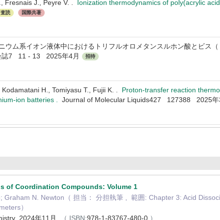
, Fresnais J., Peyre V. .
Ionization thermodynamics of poly(acrylic acid)
査読
国際共著
ンモニウム系イオン液体中におけるトリフルオロメタンスルホン酸とビス（ト
7 11 - 13 2025年4月
招待
, Kodamatani H., Tomiyasu T., Fujii K. .
Proton-transfer reaction thermo
hium-ion batteries .
Journal of Molecular Liquids427 127388 2025
sis of Coordination Compounds: Volume 1
hio; Graham N. Newton（ 担当： 分担執筆 , 範囲: Chapter 3: Acid Dissociat
ameters）
hemistry 2024年11月
（ ISBN:
978-1-83767-480-0
）