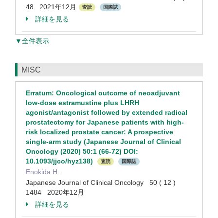
48 2021年12月
査読
国際誌
詳細を見る
▼全件表示
MISC
Erratum: Oncological outcome of neoadjuvant
low-dose estramustine plus LHRH
agonist/antagonist followed by extended radical
prostatectomy for Japanese patients with high-
risk localized prostate cancer: A prospective
single-arm study (Japanese Journal of Clinical
Oncology (2020) 50:1 (66-72) DOI:
10.1093/jjco/hyz138)
査読
国際誌
Enokida H.
Japanese Journal of Clinical Oncology 50 ( 12 )
1484 2020年12月
詳細を見る