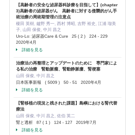
【高齢者の安全な泌尿器科診療を目指して】(chapter
3)高齢者の泌尿器がん 高齢者に対する侵襲的がん手
術治療の周術期管理の注意点
榎田 英樹, 鑪野 秀一, 西村 博昭, 吉野 裕史, 江浦 瑠美
子, 山田 保俊, 中川 昌之
Uro-Lo: 泌尿器Care & Cure 25 ( 2 ) 224 - 229
2020年4月
詳細を見る
治療法の再整理とアップデートのために 専門家によ
る私の治療 腎動脈瘤、腎動静脈瘻、腎梗塞
山田 保俊, 中川 昌之
日本医事新報 ( 5009 ) 50 - 51 2020年4月
詳細を見る
【腎移植の現況と残された課題】島嶼における腎代替
療法
山田 保俊, 中川 昌之, 佐伯 英二
腎と透析 87 ( 1 ) 124 - 127 2019年7月
詳細を見る