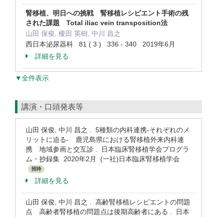
腎移植、明日への挑戦 腎移植レシピエント手術の残
された課題 Total iliac vein transposition法
山田 保俊, 榎田 英樹, 中川 昌之
西日本泌尿器科 81 ( 3 ) 336 - 340 2019年6月
詳細を見る
▼全件表示
講演・口頭発表等
山田 保俊, 中川 昌之 . 5種類の内科連携-それぞれのメ
リットに迫る- 鹿児島県における腎移植外来内科連
携 地域参画と交互診 . 日本臨床腎移植学会プログラ
ム・抄録集 2020年2月 (一社)日本臨床腎移植学会
招待
詳細を見る
山田 保俊, 中川 昌之 . 高齢腎移植レシピエントの問題
点 高齢者腎移植の問題点は後期高齢者にある . 日本