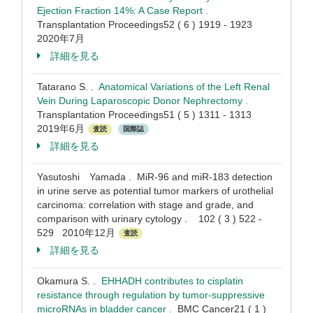
Ejection Fraction 14%: A Case Report .
Transplantation Proceedings52 ( 6 ) 1919 - 1923
2020年7月
詳細を見る
Tatarano S. .
Anatomical Variations of the Left Renal
Vein During Laparoscopic Donor Nephrectomy .
Transplantation Proceedings51 ( 5 ) 1311 - 1313
2019年6月
査読
国際誌
詳細を見る
Yasutoshi Yamada . MiR-96 and miR-183 detection
in urine serve as potential tumor markers of urothelial
carcinoma: correlation with stage and grade, and
comparison with urinary cytology . 102 ( 3 ) 522 -
529 2010年12月
査読
詳細を見る
Okamura S. .
EHHADH contributes to cisplatin
resistance through regulation by tumor-suppressive
microRNAs in bladder cancer .
BMC Cancer21 ( 1 )