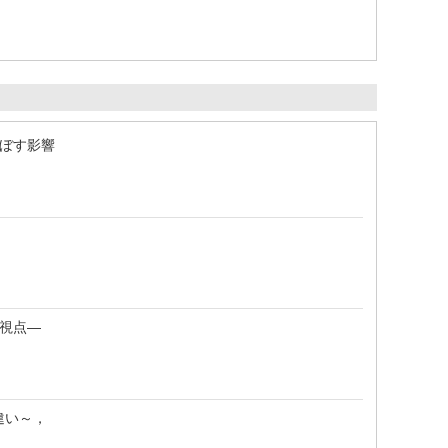
及ぼす影響
的視点―
の違い～，