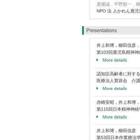
簗瀨誠，平野順一，
NPO 法 人かれん鹿児島
Presentations
井上和博，柳田信彦
第103回鹿児島精神神経
More details
認知症高齢者に対す
医療法人寛容会 介護
More details
赤崎安昭，井上和博
第115回日本精神神経学
More details
井上和博，柳田信彦 
第53回日本作業療法学会