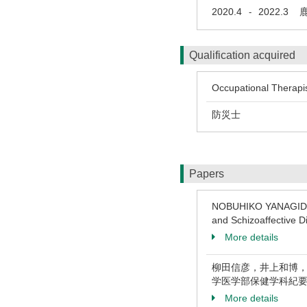
2020.4
2022.3
鹿児
-
Qualification acquired
Occupational Therapi
防災士
Papers
NOBUHIKO YANAGIDA, 
and Schizoaffective 
More details
柳田信彦，井上和博，
学医学部保健学科紀要28 ( 
More details