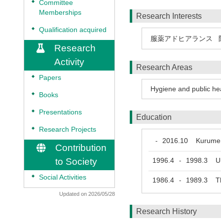
◆
Committee
Memberships
Research Interests
◆
Qualification acquired
服薬アドヒアランス
Research
Activity
Research Areas
◆
Papers
Hygiene and public hea
◆
Books
◆
Presentations
Education
◆
Research Projects
2016.10
Kurume U
-
Contribution
to Society
1996.4
1998.3
Uni
-
◆
Social Activities
1986.4
1989.3
The
-
Updated on 2026/05/28
Research History