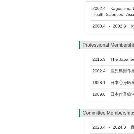
2002.4
Kagoshima Univ
Health Sciences Assi
2000.4
2002.3
Kyu
-
Professional Membersh
2015.9
The Japanese 
2002.4
鹿児島県作業
1998.1
日本心身医
1989.6
日本作業療法
Committee Membership
2023.4
2024.3
鹿児
-