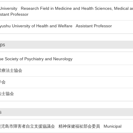
ersity Research Field in Medicine and Health Sciences, Medical and
stant Professor
shu University of Health and Welfare Assistant Professor
ips
Society of Psychiatry and Neurology
療法士協会
学会
士協会
s
島市障害者自立支援協議会 精神保健福祉部会委員 Municipal