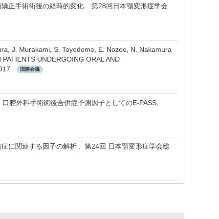
矯正手術術後の経時的変化 . 第28回日本顎変形症学会
imura, J. Murakami, S. Toyodome, E. Nozoe, N. Nakamura
IN PATIENTS UNDERGOING ORAL AND
 2017
国際会議
口腔外科手術術後合併症予測因子としてのE-PASS,
に関連する因子の解析 . 第24回 日本顎変形症学会総