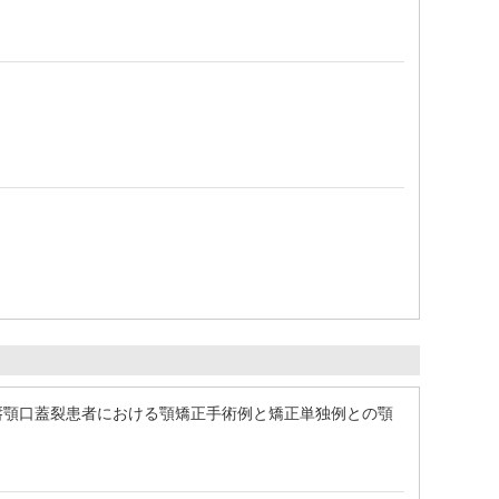
唇顎口蓋裂患者における顎矯正手術例と矯正単独例との顎