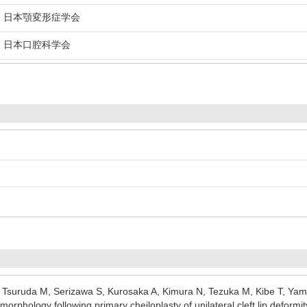
日本顎変形症学会
日本口腔科学会
, Tsuruda M, Serizawa S, Kurosaka A, Kimura N, Tezuka M, Kibe T, Yama
 morphology following primary cheiloplasty of unilateral cleft lip defo