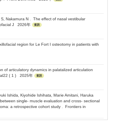
S, Nakamura N . The effect of nasal vestibular
aniofacial J 2026年
査読
lofacial region for Le Fort I osteotomy in patients with
 of articulatory dynamics in palatalized articulation
ional22 ( 1 ) 2025年
査読
i Ishida, Kiyohide Ishihata, Marie Amitani, Haruka
etween single- muscle evaluation and cross- sectional
noma: a retrospective cohort study . Frontiers in