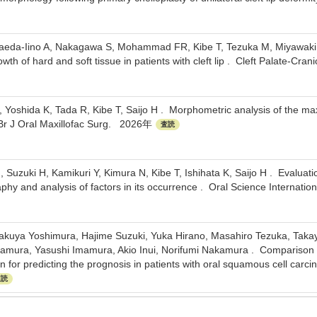
 Maeda-Iino A, Nakagawa S, Mohammad FR, Kibe T, Tezuka M, Miyawaki 
wth of hard and soft tissue in patients with cleft lip . Cleft Palate-Cr
 Yoshida K, Tada R, Kibe T, Saijo H . Morphometric analysis of the maxil
 . Br J Oral Maxillofac Surg. 2026年
査読
Suzuki H, Kamikuri Y, Kimura N, Kibe T, Ishihata K, Saijo H . Evaluation
aphy and analysis of factors in its occurrence . Oral Science Internat
kuya Yoshimura, Hajime Suzuki, Yuka Hirano, Masahiro Tezuka, Takayuk
kamura, Yasushi Imamura, Akio Inui, Norifumi Nakamura . Comparison b
 for predicting the prognosis in patients with oral squamous cell carci
査読