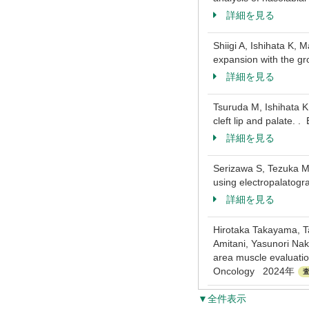
詳細を見る
Shiigi A, Ishihata K,
expansion with the gro
詳細を見る
Tsuruda M, Ishihata K,
cleft lip and palate.
詳細を見る
Serizawa S, Tezuka M, 
using electropalatogr
詳細を見る
Hirotaka Takayama, Ta
Amitani, Yasunori Na
area muscle evaluation
Oncology 2024年
▼全件表示