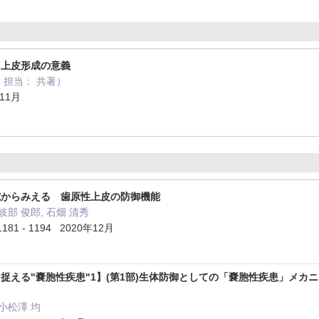
る上皮形成の意義
 担当： 共著）
11月
究からみえる 歯原性上皮の防御機能
 岐部 俊郎, 石畑 清秀
181 - 1194 2020年12月
捉える"嚢胞性疾患"1】(第1部)生体防御としての「嚢胞性疾患」メ
 小松澤 均