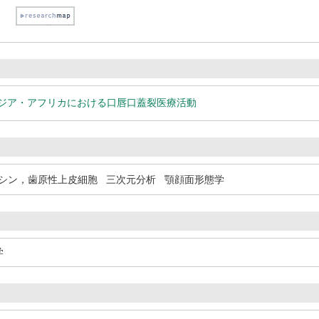
アジア・アフリカにおける口唇口蓋裂医療活動
シン，歯原性上皮細胞
三次元分析
顎顔面形態学
学