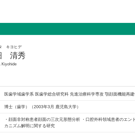
タ キヨヒデ
畑 清秀
a Kiyohide
医歯学域歯学系 医歯学総合研究科 先進治療科学専攻 顎顔面機能再建
博士（歯学）（2003年3月 鹿児島大学）
・顔面非対称患者顔面の三次元形態分析 ・口腔外科領域患者のエン
カニズム解明に関する研究