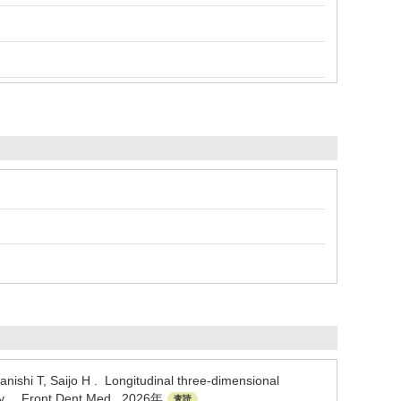
nishi T, Saijo H . Longitudinal three-dimensional
rmity. . Front Dent Med 2026年
査読