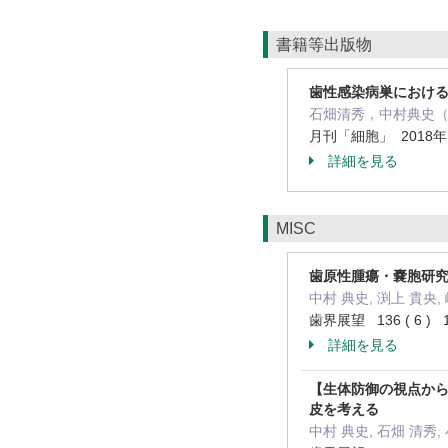
書籍等出版物
歯性感染病巣におけ
石畑清秀，中村典史（
月刊「細胞」 2018年
詳細を見る
MISC
歯原性腫瘍・嚢胞研
中村 典史, 渕上 貴央,
歯界展望 136 ( 6 ) 1
詳細を見る
【生体防御の視点から
皮を考える
中村 典史, 石畑 清秀,