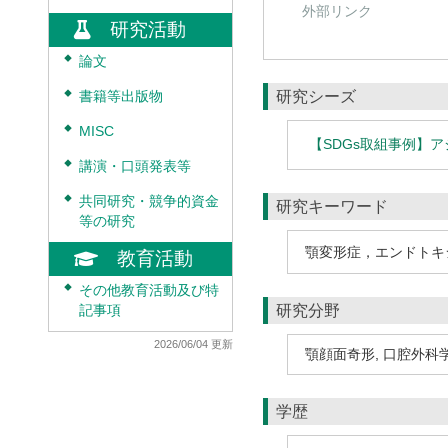
外部リンク
研究活動
◆
論文
研究シーズ
◆
書籍等出版物
◆
MISC
【SDGs取組事例】
◆
講演・口頭発表等
◆
共同研究・競争的資金
研究キーワード
等の研究
顎変形症，エンドトキ
教育活動
◆
その他教育活動及び特
研究分野
記事項
2026/06/04 更新
顎顔面奇形
,
口腔外科
学歴