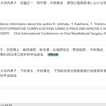
大河内孝子，宮脇正一，田中巽，中村典史 . 唇顎口蓋裂患者における顎
dence information about the author K. Ishihata, Y. Kakihana, T. Yosh
OSTOPERATIVE COMPLICATIONS USING E-PASS AND APACHE II 
RY . 23rd International Conference on Oral Maxillofacial Surgery
孝子，石田喬之，岐部俊郎，鈴木甫，比地岡浩志，野添悦郎， 中村典史 . 
性 . 第61回日本口腔外科学会総会
国際会議
大河内孝子，下松孝太，中村典史 . 下顎枝矢状分割術術後の知覚異常発症
形症学会総会