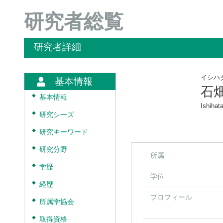
研究者総覧
研究者詳細
イシハ
基本情報
石
◆
基本情報
Ishihat
◆
研究シーズ
◆
研究キーワード
◆
研究分野
所属
◆
学歴
学位
◆
経歴
プロフィール
◆
所属学協会
◆
取得資格