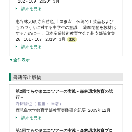
182 - 189 2020年3月
詳細を見る
惠谷林太郎,寺床勝也,土屋雅宏 . 伝統的工芸品および
ものづくりに対する中学生の意識 ―薩摩琵琶を教材化
するために― . 日本産業技術教育学会九州支部論文集
26 101 - 107 2019年3月
査読
詳細を見る
▼全件表示
書籍等出版物
第2回てらやまエコツアーの実践～森林環境教育の試
行～
寺床勝也（ 担当： 単著）
鹿児島大学教育学部教育実践研究紀要 2009年12月
詳細を見る
第1回てらやまエコツアーの実践－森林環境教育プロ