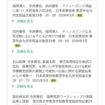
福岡湧人、寺床勝也、武内優里 . アフォーダンス理論
に基づく木育遊具の言語化 . 日本産業技術 教育学会九
州支部論文集第33巻 25 - 28 2026年3月
査読
詳細を見る
武内優里、寺床勝也、福岡湧人 . ティンカリングな木
育活動における子どもの学びの様相 . 日本産業技術 教
育学会九州支部論文集第33巻 59 - 64 2026年3月
査読
詳細を見る
石山祐輝, 寺床勝也, 森健太郎 . 鹿児島県指定伝統的工
芸品「薩摩琵琶」を用いた中学校技術科における教科
等横断型授業の展開と可能性ー伝統に関する調査結果
からの考察ー . 日本産業技術教育学会九州支部論文集
28 67 - 73 2021年3月
査読
詳細を見る
惠谷林太郎,寺床勝也 . 薩摩琵琶ワークショップの実践
結果と課題 . 鹿児島大学教育学部教育実践研究紀要29