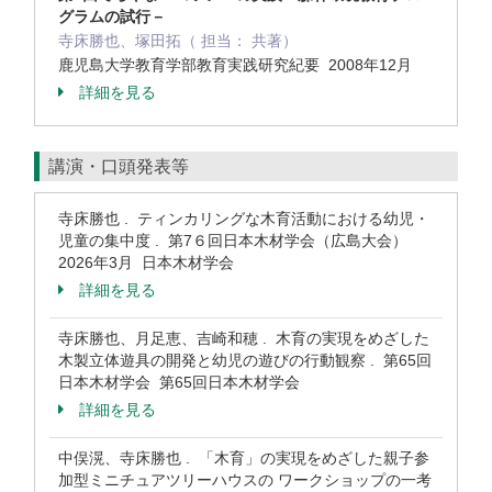
グラムの試行－
寺床勝也、塚田拓（ 担当： 共著）
鹿児島大学教育学部教育実践研究紀要 2008年12月
詳細を見る
講演・口頭発表等
寺床勝也 . ティンカリングな木育活動における幼児・
児童の集中度 . 第7６回日本木材学会（広島大会）
2026年3月 日本木材学会
詳細を見る
寺床勝也、月足恵、吉崎和穂 . 木育の実現をめざした
木製立体遊具の開発と幼児の遊びの行動観察 . 第65回
日本木材学会 第65回日本木材学会
詳細を見る
中俣滉、寺床勝也 . 「木育」の実現をめざした親子参
加型ミニチュアツリーハウスの ワークショップの一考