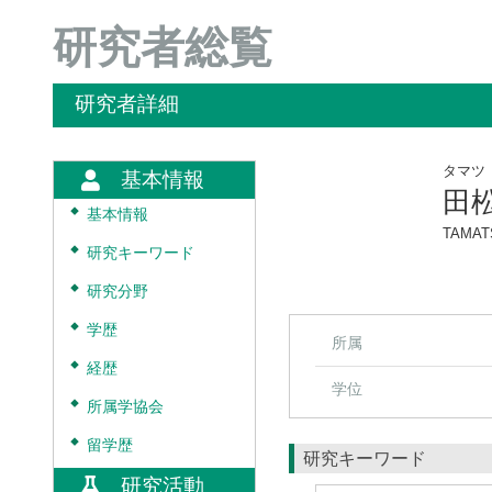
研究者総覧
研究者詳細
タマツ
基本情報
田
◆
基本情報
TAMATS
◆
研究キーワード
◆
研究分野
◆
学歴
所属
◆
経歴
学位
◆
所属学協会
◆
留学歴
研究キーワード
研究活動