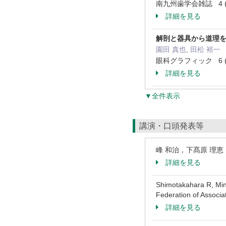
南九州歯学会雑誌 4 ( 1
詳細を見る
解剖と器具から道理を
園田 真也, 田松 裕一
眼科グラフィック 6 ( 2 
詳細を見る
▼全件表示
講演・口頭発表等
峰 和治，下髙原 理恵
詳細を見る
Shimotakahara R, Mine
Federation of Associa
詳細を見る