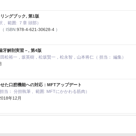
リングブック, 第1版
 , 範囲: ７章 頭部）
月
（ ISBN:
978-4-621-30628-4
）
歯牙解剖実習－, 第4版
田松裕一，坂英樹，松坂賢一，松永智，山本将仁（ 担当： 編集）
月
せた口腔機能への対応：MFTアップデート
担当： 分担執筆 , 範囲: MFTにかかわる筋肉）
018年12月