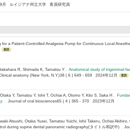
年9月
ルイジアナ州立大学 客員研究員
g for a Patient-Controlled Analgesia Pump for Continuous Local Anesthe
査読
otakahara R, Shimada K, Tamatsu Y .
Anatomical study of trigeminal-fa
Clinical anatomy (New York, N.Y.)38 ( 6 ) 649 - 659 2024年12月
査読
Otaka Y, Tamatsu Y, Ishii T, Ochiai A, Otomo Y, Kito S, Saka H .
Fundam
y. .
Journal of oral biosciences65 ( 4 ) 365 - 370 2023年12月
waki Atsushi, Otaka Yusei, Tamatsu Yuichi, Ishii Takeru, Ochiai Akihiro
ontrol during supine dental panoramic radiography(タイトル和訳中) . Jou