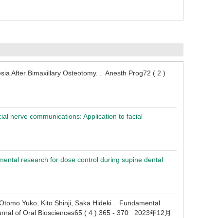
sia After Bimaxillary Osteotomy. . Anesth Prog72 ( 2 )
cial nerve communications: Application to facial
ental research for dose control during supine dental
, Otomo Yuko, Kito Shinji, Saka Hideki . Fundamental
rnal of Oral Biosciences65 ( 4 ) 365 - 370 2023年12月