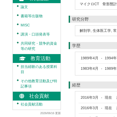
マイクロCT
骨形態計
◆
論文
◆
書籍等出版物
研究分野
◆
MISC
解剖学
,
生体医工学
,
常
◆
講演・口頭発表等
◆
共同研究・競争的資金
学歴
等の研究
教育活動
1989年4月
1994
-
◆
担当経験のある授業科
1983年4月
1989
-
目
◆
その他教育活動及び特
経歴
記事項
社会貢献
2016年3月
現在
鹿
-
◆
社会貢献活動
2016年3月
現在
鹿
-
2026/06/16 更新