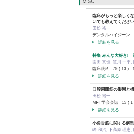
MISC
臨床がもっと楽しくな
いても教えてくださ
田松 裕一
デンタルハイジーン 46 (
詳細を見る
特集 みんな大好き!
園田 真也, 笹川 一平,
臨床眼科 79 ( 13 ) 1
詳細を見る
口腔周囲筋の形態と機
田松 裕一
MFT学会会誌 13 ( 1 
詳細を見る
小角舌筋に関する解
峰 和治, 下高原 理恵,