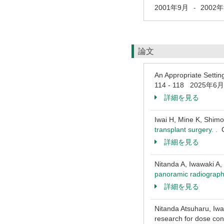
2001年9月
2002
-
論文
An Appropriate Settin
114 - 118 2025年6月
詳細を見る
Iwai H, Mine K, Shim
transplant surgery. .
詳細を見る
Nitanda A, Iwawaki A, 
panoramic radiograph
詳細を見る
Nitanda Atsuharu, Iwa
research for dose c