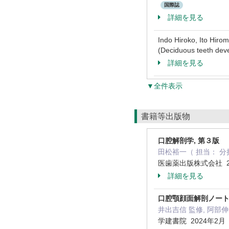
国際誌
詳細を見る
Indo Hiroko, Ito H
(Deciduous teeth de
詳細を見る
▼全件表示
書籍等出版物
口腔解剖学, 第３版
田松裕一（ 担当： 分担
医歯薬出版株式会社 2
詳細を見る
口腔顎顔面解剖ノート
井出吉信 監修, 阿部伸
学建書院 2024年2月