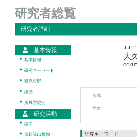
研究者総覧
研究者詳細
オオク
基本情報
大
◆
基本情報
OOKUTS
◆
研究キーワード
◆
研究分野
◆
経歴
所属
◆
所属学協会
学位
研究活動
◆
論文
研究キーワード
◆
書籍等出版物