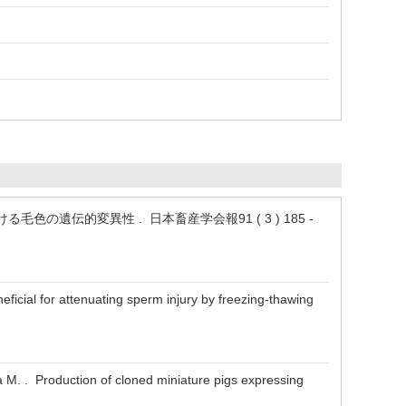
ける毛色の遺伝的変異性 . 日本畜産学会報91 ( 3 ) 185 -
eficial for attenuating sperm injury by freezing-thawing
a M. . Production of cloned miniature pigs expressing