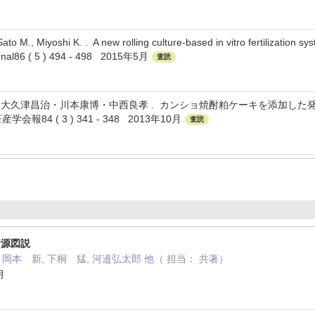
 Sato M., Miyoshi K. . A new rolling culture-based in vitro fertilization
urnal86 ( 5 ) 494 - 498 2015年5月
査読
大久津昌治・川本康博・中西良孝 . カンショ焼酎粕ケーキを添加した
報84 ( 3 ) 341 - 348 2013年10月
査読
資源図説
 岡本 新, 下桐 猛, 河邉弘太郎 他（ 担当： 共著）
月