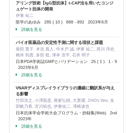
アリング技術【IgG型抗体】t-CAP法を用いたコンジ
ュゲート抗体の開発
伊東 祐二
医学のあゆみ 285 ( 10 ) 888 - 892 2023年6月
詳細を見る
バイオ医薬品の安定性予測に関する現状と課題
柴田 寛子, 木吉 真人, 中木戸 誠, 伊東 祐二, 西川 淳史,
橋井 則貴, 多田 稔, 津本 浩平, 石井 明子
日本PDA学術誌GMPとバリデーション 25 ( 1 ) 1 - 9
2023年6月
詳細を見る
VNARディスプレイライブラリの濃縮に翻訳系が与え
る影響
竹田浩之, 小澤龍彦, 善家弘樹, 大貫燿, ZHOU Wei, 友
田帆乃香, 宮川拓也, 伊東祐二, 澤崎達也
日本抗体学会学術大会プログラム・抄録集(Web) 2nd
2023年
詳細を見る