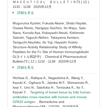
ＭＡＣＥＵＴＩＣＡＬ ＢＵＬＬＥＴＩＮ73 ( 12 )
1132 - 1138 2025年12月
詳細を見る
Muguruma Kyohei, Fukuda Akane, Shida Hayate,
Osawa Rento, Harigaya Soichiro, Ito Mayu, Sato
Nana, Kuroda Aya, Kobayashi Atsuki, Kishimoto
Satoshi, Taguchi Akihiro, Takayama Kentaro,
Taniguchi Atsuhiko, Ito Yuji, Hayashi Yoshio .
Structure-Activity Relationship Study of Affinity
Peptides for the Fc Site of Human Immunoglobulin
G(タイトル和訳中) . Chemical & Pharmaceutical
Bulletin73 ( 12 ) 1132 - 1138 2025年12月
詳細を見る
Hichiwa G., Rafique A., Nagashima A., Wang Y.,
Kazuki K., Ogihara R., Jatnika M.F., Shimamoto R.,
Iwai Y., Uno N., Satofuka H., Tomizuka K., Ito Y.,
Kazuki Y. .
Targeting of bowel tissue by fully human
antibodies cross-reactive with human and mouse
GPA33 antigen .
Biomedicine and
Pharmacotherapy189 118336 2025年8月