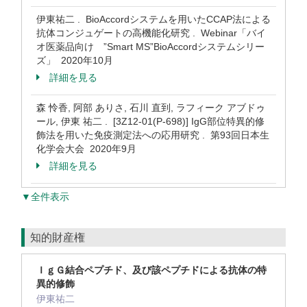
伊東祐二 . BioAccordシステムを用いたCCAP法による
抗体コンジュゲートの高機能化研究 . Webinar「バイ
オ医薬品向け ”Smart MS”BioAccordシステムシリー
ズ」 2020年10月
詳細を見る
森 怜香, 阿部 ありさ, 石川 直到, ラフィーク アブドゥ
ール, 伊東 祐二 . [3Z12-01(P-698)] IgG部位特異的修
飾法を用いた免疫測定法への応用研究 . 第93回日本生
化学会大会 2020年9月
詳細を見る
▼全件表示
知的財産権
ＩｇＧ結合ペプチド、及び該ペプチドによる抗体の特
異的修飾
伊東祐二