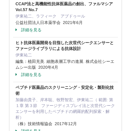
CCAP法と高機能性抗体医薬品の創出、ファルマシア
Vol.57 No.7
伊東祐二、ラフィーク アブドゥール
公益社団法人日本薬学会 2021年6月
詳細を見る
ヒト抗体医薬開発を目指した次世代シークエンサーと
ファージライブラリによる抗体設計
伊東祐二
編集：植田充美. 細胞表層工学の進展. 株式会社シーエ
ムシー出版 2020年4月
詳細を見る
ペプチド医薬品のスクリーニング・安定化・製剤化技
術
加藤由貴子、岸本聡、牧野智宏、伊東祐二（ 範囲: 第
１章 第３節 ファージディスプレイ法と次世代シーク
エンサーを利用したペプチドの網羅的配列探索・解
析）
（株）技術情報協会 2017年12月