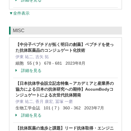
詳細を見る
▼全件表示
MISC
【中分子ペプチドが拓く明日の創薬】ペプチドを使っ
た抗体医薬品のコンジュゲート化技術
伊東 祐二, 吉矢 拓
細胞 55 ( 9 ) 678 - 681 2023年8月
詳細を見る
【日本抗体学会設立記念特集～アカデミアと産業界の
協力による日本の抗体研究への期待】AccumBodyコ
ンジュゲートによる次世代抗体開発
伊東 祐二, 香月 康宏, 冨塚 一磨
生物工学会誌 101 ( 7 ) 360 - 362 2023年7月
詳細を見る
【抗体医薬の進歩と課題】リード抗体取得・エンジニ