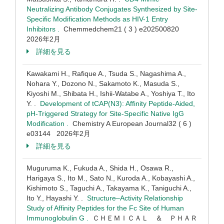
Neutralizing Antibody Conjugates Synthesized by Site-
Specific Modification Methods as HIV-1 Entry
Inhibitors .
Chemmedchem21 ( 3 ) e202500820
2026年2月
詳細を見る
Kawakami H., Rafique A., Tsuda S., Nagashima A.,
Nohara Y., Dozono N., Sakamoto K., Masuda S.,
Kiyoshi M., Shibata H., Ishii-Watabe A., Yoshiya T., Ito
Y. .
Development of tCAP(N3): Affinity Peptide-Aided,
pH-Triggered Strategy for Site-Specific Native IgG
Modification .
Chemistry A European Journal32 ( 6 )
e03144 2026年2月
詳細を見る
Muguruma K., Fukuda A., Shida H., Osawa R.,
Harigaya S., Ito M., Sato N., Kuroda A., Kobayashi A.,
Kishimoto S., Taguchi A., Takayama K., Taniguchi A.,
Ito Y., Hayashi Y. .
Structure–Activity Relationship
Study of Affinity Peptides for the Fc Site of Human
Immunoglobulin G .
ＣＨＥＭＩＣＡＬ ＆ ＰＨＡＲ