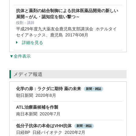
抗体と薬剤の結合制御による抗体医薬品開発の新しい
展開～がん・認知症を狙い撃つ～
役割：
講師
平成29年度九大薬友会鹿児島支部講演会 ホテルタイ
セイアネックス、鹿児島
2017年08月
詳細を見る
▼全件表示
メディア報道
化学の扉：ラクダに期待 薬の未来
新聞・雑誌
朝日新聞 2020年8月
ATL治療薬候補を作製
南日本新聞 2020年7月
低分⼦抗体の本命はVHH抗体
新聞・雑誌
日経BP 日経バイオテク 2020年2月