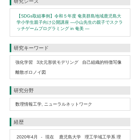
研究シーズ
【SDGs取組事例】令和５年度 奄美群島地域鹿児島大
学小学生親子向け公開講座 ―小山先生の親子でスクラ
ッチゲームプログラミング in 奄美 ―
研究キーワード
強化学習
3次元形状モデリング
自己組織的特徴写像
離散ボロノイ図
研究分野
数理情報工学
,
ニューラルネットワーク
経歴
2020年4月
現在
鹿児島大学 理工学域工学系 理
-