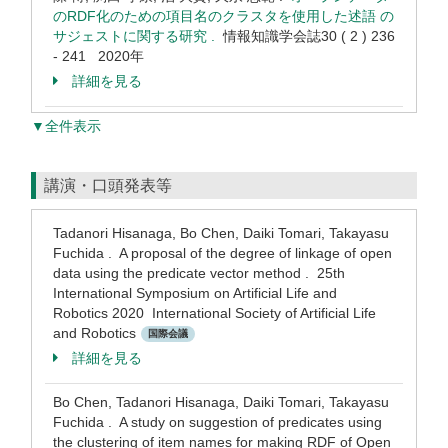
のRDF化のための項目名のクラスタを使用した述語 の
サジェストに関する研究 .
情報知識学会誌30 ( 2 ) 236
- 241 2020年
詳細を見る
▼全件表示
講演・口頭発表等
Tadanori Hisanaga, Bo Chen, Daiki Tomari, Takayasu
Fuchida . A proposal of the degree of linkage of open
data using the predicate vector method . 25th
International Symposium on Artificial Life and
Robotics 2020 International Society of Artificial Life
and Robotics
国際会議
詳細を見る
Bo Chen, Tadanori Hisanaga, Daiki Tomari, Takayasu
Fuchida . A study on suggestion of predicates using
the clustering of item names for making RDF of Open