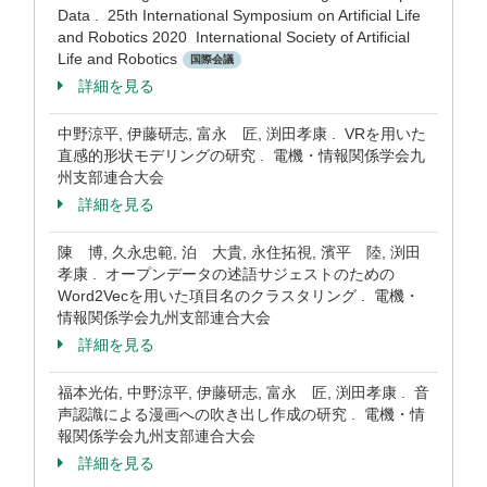
Data . 25th International Symposium on Artificial Life
and Robotics 2020 International Society of Artificial
Life and Robotics
国際会議
詳細を見る
中野涼平, 伊藤研志, 富永 匠, 渕田孝康 . VRを用いた
直感的形状モデリングの研究 . 電機・情報関係学会九
州支部連合大会
詳細を見る
陳 博, 久永忠範, 泊 大貴, 永住拓視, 濱平 陸, 渕田
孝康 . オープンデータの述語サジェストのための
Word2Vecを用いた項目名のクラスタリング . 電機・
情報関係学会九州支部連合大会
詳細を見る
福本光佑, 中野涼平, 伊藤研志, 富永 匠, 渕田孝康 . 音
声認識による漫画への吹き出し作成の研究 . 電機・情
報関係学会九州支部連合大会
詳細を見る