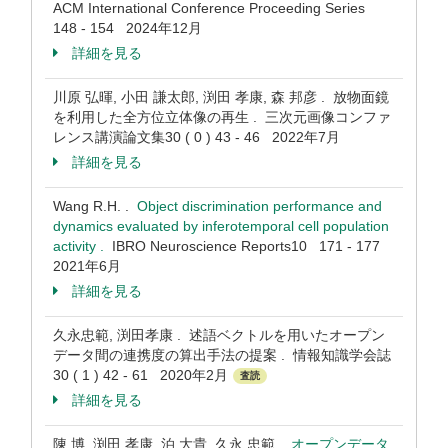
ACM International Conference Proceeding Series
148 - 154 2024年12月
詳細を見る
川原 弘暉, 小田 謙太郎, 渕田 孝康, 森 邦彦 . 放物面鏡
を利用した全方位立体像の再生 . 三次元画像コンファ
レンス講演論文集30 ( 0 ) 43 - 46 2022年7月
詳細を見る
Wang R.H. .
Object discrimination performance and
dynamics evaluated by inferotemporal cell population
activity .
IBRO Neuroscience Reports10 171 - 177
2021年6月
詳細を見る
久永忠範, 渕田孝康 . 述語ベクトルを用いたオープン
データ間の連携度の算出手法の提案 . 情報知識学会誌
30 ( 1 ) 42 - 61 2020年2月
査読
詳細を見る
陳 博, 渕田 孝康, 泊 大貴, 久永 忠範 .
オープンデータ