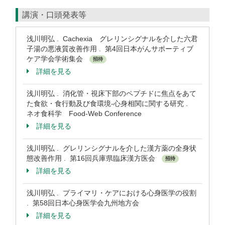
講演・口頭発表等
浅川明弘 . Cachexia グレリンシグナルを介した六君
子湯の悪液質改善作用 . 第4回日本がんサポーティブ
ケア学会学術集会
招待
詳細を見る
浅川明弘 . 消化管・視床下部のペプチドに焦点をあて
た食欲・食行動及び食環境‐心身相関に関する研究 .
ネオ食科学 Food-Web Conference
詳細を見る
浅川明弘 . グレリンシグナルを介した漢方薬の全身状
態改善作用 . 第16回兵庫県臨床漢方医会
招待
詳細を見る
浅川明弘 . プライマリ・ケアにおける心身医学の役割
. 第58回日本心身医学会九州地方会
詳細を見る