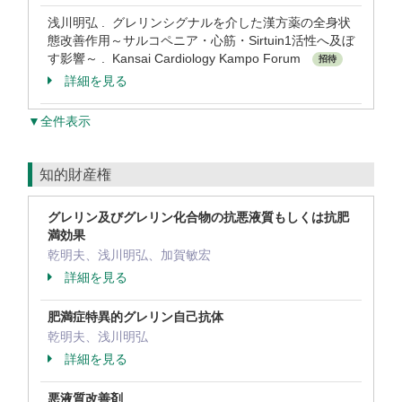
浅川明弘 . グレリンシグナルを介した漢方薬の全身状
態改善作用～サルコペニア・心筋・Sirtuin1活性へ及ぼ
す影響～ . Kansai Cardiology Kampo Forum
招待
詳細を見る
▼全件表示
知的財産権
グレリン及びグレリン化合物の抗悪液質もしくは抗肥
満効果
乾明夫、浅川明弘、加賀敏宏
詳細を見る
肥満症特異的グレリン自己抗体
乾明夫、浅川明弘
詳細を見る
悪液質改善剤