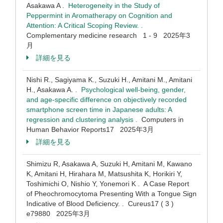
Asakawa A .
Heterogeneity in the Study of
Peppermint in Aromatherapy on Cognition and
Attention: A Critical Scoping Review. .
Complementary medicine research 1 - 9 2025年3
月
詳細を見る
Nishi R., Sagiyama K., Suzuki H., Amitani M., Amitani
H., Asakawa A. .
Psychological well-being, gender,
and age-specific difference on objectively recorded
smartphone screen time in Japanese adults: A
regression and clustering analysis .
Computers in
Human Behavior Reports17 2025年3月
詳細を見る
Shimizu R, Asakawa A, Suzuki H, Amitani M, Kawano
K, Amitani H, Hirahara M, Matsushita K, Horikiri Y,
Toshimichi O, Nishio Y, Yonemori K . A Case Report
of Pheochromocytoma Presenting With a Tongue Sign
Indicative of Blood Deficiency. . Cureus17 ( 3 )
e79880 2025年3月