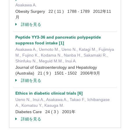
Asakawa A.
Obesity Surgery 22 ( 11 ) 1788 - 1789 2012年11
月
詳細を見る
Peptide YY3-36 and pancreatic polypeptide
suppress food intake [1]
Asakawa A., Uemoto M., Ueno N., Katagi M., Fujimiya
M., Fujino K., Kodama N., Nanba H., Sakamaki R.,
Shinfuku N., Meguid M.M., Inui A.
Journal of Gastroenterology and Hepatology
(Australia) 21 ( 9 ) 1501 - 1502 2006年9月
詳細を見る
Ethics in diabetic clinical trials [6]
Ueno N., Inui A., Asakawa A., Takao F., Ichibangase
A., Komatsu Y., Kasuga M.
Diabetes Care 24 ( 3 ) 2001年
詳細を見る