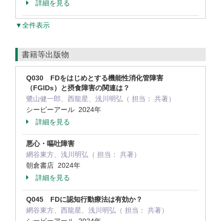
詳細を見る
▼全件表示
書籍等出版物
Q030 FDをはじめとする機能性消化管障害
（FGIDs）と摂食障害の関連は？
鷺山健一郎、西龍星、浅川明弘（ 担当： 共著）
シービーアール 2024年
詳細を見る
悪心・嘔吐障害
網谷東方、浅川明弘（ 担当： 共著）
朝倉書店 2024年
詳細を見る
Q045 FDに認知行動療法は有効か？
網谷東方、西龍星、浅川明弘（ 担当： 共著）