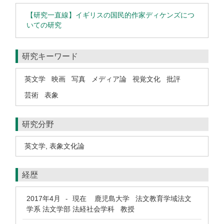
【研究一直線】イギリスの国民的作家ディケンズにつ
いての研究
研究キーワード
英文学
映画
写真
メディア論
視覚文化
批評
芸術
表象
研究分野
英文学
,
表象文化論
経歴
2017年4月
現在
鹿児島大学 法文教育学域法文
-
学系 法文学部 法経社会学科 教授