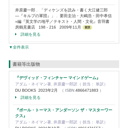
井原慶一郎 . 「ディケンズを読み・書く大江健三郎
―『キルプの軍団』」 . 要田圭治・大嶋浩・田中孝信
=編『英文学の地平／テキスト・人間・文化』音羽書
房鶴見書店 198 - 216 2009年11月
査読
詳細を見る
▼全件表示
書籍等出版物
『デヴィッド・フィンチャー マインドゲーム』
アダム・ネイマン著, 井原慶一郎訳（ 担当： 単訳）
DU BOOKS 2023年2月
（ ISBN:
4866471883
）
詳細を見る
『ポール・トーマス・アンダーソン ザ・マスターワー
クス』
アダム・ネイマン著, 井原慶一郎訳（ 担当： 単訳）