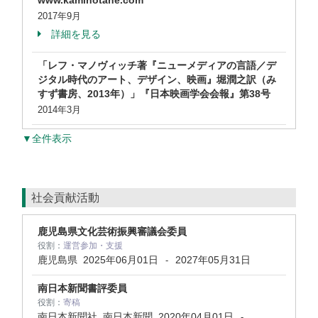
www.kaminotane.com
2017年9月
詳細を見る
「レフ・マノヴィッチ著『ニューメディアの言語／デ
ジタル時代のアート、デザイン、映画』堀潤之訳（み
すず書房、2013年）」『日本映画学会会報』第38号
2014年3月
▼全件表示
社会貢献活動
鹿児島県文化芸術振興審議会委員
役割：
運営参加・支援
鹿児島県
2025年06月01日
2027年05月31日
-
南日本新聞書評委員
役割：
寄稿
南日本新聞社 南日本新聞
2020年04月01日
-