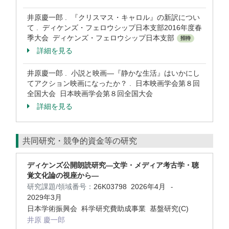
井原慶一郎 . 『クリスマス・キャロル』の新訳につい
て . ディケンズ・フェロウシップ日本支部2016年度春
季大会 ディケンズ・フェロウシップ日本支部
招待
詳細を見る
井原慶一郎 . 小説と映画―『静かな生活』はいかにし
てアクション映画になったか？ . 日本映画学会第８回
全国大会 日本映画学会第８回全国大会
詳細を見る
共同研究・競争的資金等の研究
ディケンズ公開朗読研究―文学・メディア考古学・聴
覚文化論の視座から―
研究課題/領域番号：
26K03798
2026年4月
-
2029年3月
日本学術振興会 科学研究費助成事業 基盤研究(C)
井原 慶一郎