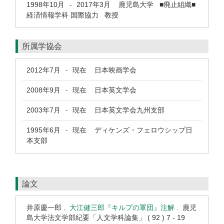
1998年10月
2017年3月
鹿児島大学 ■廃止組織■
-
経済情報学科 国際協力 教授
所属学協会
2012年7月
現在
日本映画学会
-
2008年9月
現在
日本英文学会
-
2003年7月
現在
日本英文学会九州支部
-
1995年6月
現在
ディケンズ・フェロウシップ日
-
本支部
論文
井原慶一郎 .
大江健三郎『キルプの軍団』注解 .
鹿児
島大学法文学部紀要「人文学科論集」 ( 92 ) 7 - 19