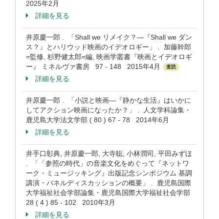
2025年2月
詳細を見る
井原慶一郎 . 「Shall we リメイク？―『Shall we ダン
ス？』とハリウッド映画のイデオロギー」 . 加藤幹郎
=監修, 杉野健太郎=編, 映画学叢書『映画とイデオロギ
ー』 ミネルヴァ書房 97 - 148 2015年4月
査読
詳細を見る
井原慶一郎 . 「小説と映画―『静かな生活』はいかに
してアクション映画になったか？」 . 人文学科論集・
鹿児島大学法文学部 ( 80 ) 67 - 78 2014年6月
詳細を見る
井手口彰典, 井原慶一郎, 大寺聡, 小林潤司, 平田みずほ
. 「「参照の時代」の音楽文化をめぐって『ネットワ
ーク・ミュージッキング』出版記念シンポジウム 基調
講演・パネルディスカッションの概要」 . 鹿児島国際
大学福祉社会学部論集・鹿児島国際大学福祉社会学部
28 ( 4 ) 85 - 102 2010年3月
詳細を見る