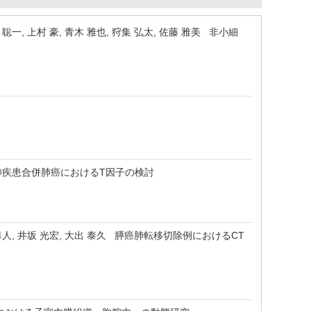
木 聡一, 上村 豪, 青木 雅也, 狩集 弘太, 佐藤 雅美 非小細
 間質性肺疾患合併肺癌におけるT因子の検討
今野 隼人, 井坂 光宏, 大出 泰久 膵癌肺転移切除例におけるCT