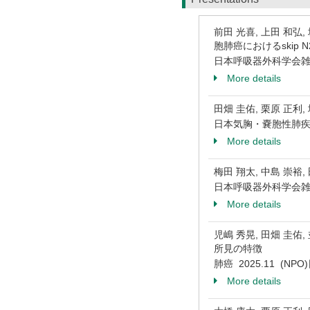
前田 光喜, 上田 和弘,
胞肺癌におけるskip
日本呼吸器外科学会雑誌
More details
田畑 圭佑, 栗原 正
日本気胸・嚢胞性肺疾患
More details
梅田 翔太, 中島 崇裕
日本呼吸器外科学会雑誌
More details
児嶋 秀晃, 田畑 圭佑,
所見の特徴
肺癌 2025.11 (N
More details