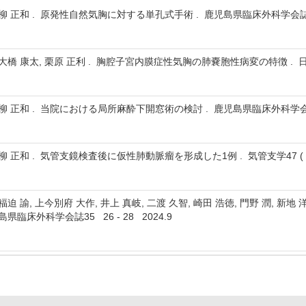
 柳 正和 . 原発性自然気胸に対する単孔式手術 . 鹿児島県臨床外科学会誌36 
 大橋 康太, 栗原 正利 . 胸腔子宮内膜症性気胸の肺嚢胞性病変の特徴 . 日本呼吸器
, 柳 正和 . 当院における局所麻酔下開窓術の検討 . 鹿児島県臨床外科学会誌36
柳 正和 . 気管支鏡検査後に仮性肺動脈瘤を形成した1例 . 気管支学47 ( 2 ) 1
, 福迫 諭, 上今別府 大作, 井上 真岐, 二渡 久智, 崎田 浩徳, 門野 潤
県臨床外科学会誌35 26 - 28 2024.9