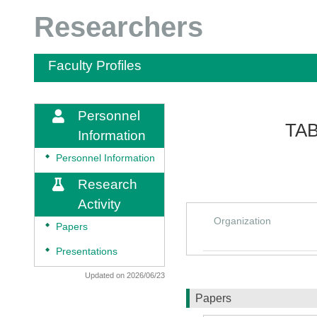
Researchers
Faculty Profiles
Personnel
TAB
Information
◆
Personnel Information
Research
Activity
Organization
◆
Papers
◆
Presentations
Updated on 2026/06/23
Papers