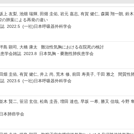
 坂上 友梨, 池畑 瑞輝, 田畑 圭佑, 岩元 嘉志, 有賀 健仁, 森園 翔一朗, 鈴
 N2の肺葉による再発の違い
 2022.5 (一社)日本呼吸器外科学会
利, 坪島 顕司, 大橋 康太 難治性気胸における在院死の検討
学会雑誌 2023.8 日本気胸・嚢胞性肺疾患学会
, 田畑 圭佑, 有賀 健仁, 井上 尚, 荒木 修, 前田 寿美子, 千田 雅之
 2023.6 (一社)日本呼吸器外科学会
 並木 賢二, 笹沼 玄信, 松島 圭吾, 増田 達也, 早坂 一希, 勝又 信哉, 
PO)日本肺癌学会