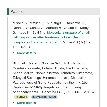
Papers
Misono S., Mizuno K., Suetsugu T., Tanigawa K.,
Nohata N., Uchida A., Sanada H., Okada R., Moriya
S., Inoue H., Seki N. .
Molecular signature of small
cell lung cancer after treatment failure: The mcm
complex as therapeutic target
. Cancers13 ( 6 ) 1 -
16 2021.3
More details
Shunsuke Misono, Naohiko Seki, Keiko Mizuno,
Yasutaka Yamada, Akifumi Uchida, Hiroki Sanada,
Shogo Moriya, Naoko Kikkawa, Tomohiro Kumamoto,
Takayuki Suetsugu, Hiromasa Inoue . Molecular
Pathogenesis of Gene Regulation by the miR-150
Duplex: miR-150-3p Regulates TNS4 in Lung
Adenocarcinoma . Cancers11 ( 5 ) 601 - 601 2019.4
Reviewed
International journal
More details