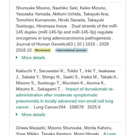
Shunsuke Misono, Naohiko Seki, Keiko Mizuno,
Yasutaka Yamada, Akifumi Uchida, Takayuki Arai,
Tomohiro Kumamoto, Hiroki Sanada, Takayuki
Suetsugu, Hiromasa Inoue . Dual strands of the miR-
145 duplex (miR-145-5p and miR-145-3p) regulate
oncogenes in lung adenocarcinoma pathogenesis .
Journal of Human Genetics63 ( 10 ) 1015 - 1028
2018.10
Reviewed
International journal
More details
Kakiuchi Y., Saruwatari K., Tokito T., Iriki T., Iwakawa
J., Sakata Y., Shingu N., Saeki S., Inaba M., Takaki A.,
Misono S., Suetsugu T., Murotani K., Azuma K.,
Mizuno K., Sakagami T. .
Impact of durvalumab re-
administration after moderate symptomatic
pneumonitis in locally advanced non-small cell lung
cancer
. Lung Cancer204 108578 2025.6
More details
Oniwa Masashi, Misono Shunsuke, Morita Kahoru,
Yone Mikiko, Tanaka Kentaro, Momi Hiroaki .
A case