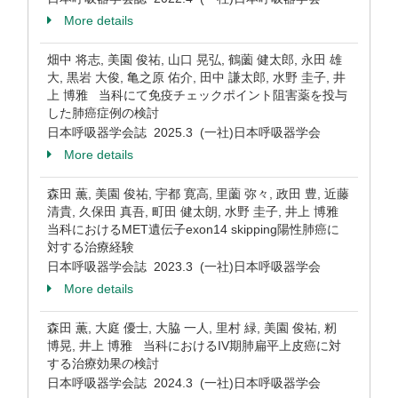
More details
畑中 将志, 美園 俊祐, 山口 晃弘, 鶴薗 健太郎, 永田 雄
大, 黒岩 大俊, 亀之原 佑介, 田中 謙太郎, 水野 圭子, 井
上 博雅 当科にて免疫チェックポイント阻害薬を投与
した肺癌症例の検討
日本呼吸器学会誌 2025.3 (一社)日本呼吸器学会
More details
森田 薫, 美園 俊祐, 宇都 寛高, 里薗 弥々, 政田 豊, 近藤
清貴, 久保田 真吾, 町田 健太朗, 水野 圭子, 井上 博雅
当科におけるMET遺伝子exon14 skipping陽性肺癌に
対する治療経験
日本呼吸器学会誌 2023.3 (一社)日本呼吸器学会
More details
森田 薫, 大庭 優士, 大脇 一人, 里村 緑, 美園 俊祐, 籾
博晃, 井上 博雅 当科におけるIV期肺扁平上皮癌に対
する治療効果の検討
日本呼吸器学会誌 2024.3 (一社)日本呼吸器学会