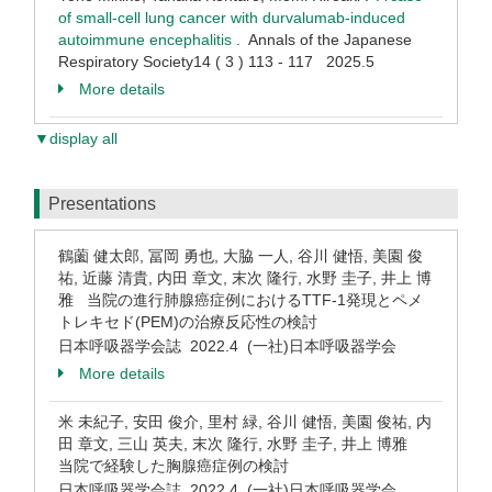
of small-cell lung cancer with durvalumab-induced
autoimmune encephalitis
. Annals of the Japanese
Respiratory Society14 ( 3 ) 113 - 117 2025.5
More details
▼display all
Presentations
鶴薗 健太郎, 冨岡 勇也, 大脇 一人, 谷川 健悟, 美園 俊
祐, 近藤 清貴, 内田 章文, 末次 隆行, 水野 圭子, 井上 博
雅 当院の進行肺腺癌症例におけるTTF-1発現とペメ
トレキセド(PEM)の治療反応性の検討
日本呼吸器学会誌 2022.4 (一社)日本呼吸器学会
More details
米 未紀子, 安田 俊介, 里村 緑, 谷川 健悟, 美園 俊祐, 内
田 章文, 三山 英夫, 末次 隆行, 水野 圭子, 井上 博雅
当院で経験した胸腺癌症例の検討
日本呼吸器学会誌 2022.4 (一社)日本呼吸器学会