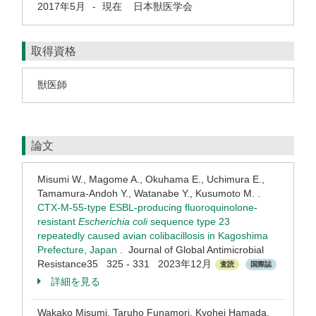
2017年5月
現在
日本獣医学会
-
取得資格
獣医師
論文
Misumi W., Magome A., Okuhama E., Uchimura E.,
Tamamura-Andoh Y., Watanabe Y., Kusumoto M. .
CTX-M-55-type ESBL-producing fluoroquinolone-
resistant
Escherichia coli
sequence type 23
repeatedly caused avian colibacillosis in Kagoshima
Prefecture, Japan .
Journal of Global Antimicrobial
Resistance35 325 - 331 2023年12月
査読
国際誌
詳細を見る
Wakako Misumi, Taruho Funamori, Kyohei Hamada,