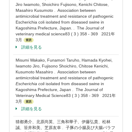
Jiro Iwamoto, Shoichiro Fujisono, Kenichi Chitose,
Masahiro Kusumoto . Association between
antimicrobial treatment and resistance of pathogenic
Escherichia coli isolated from diseased swine in
Kagoshima Prefecture, Japan. . The Journal of
veterinary medical science83 ( 3 ) 358 - 369 2021年
3月
査読
詳細を見る
Misumi Wakako, Funamori Taruho, Hamada Kyohei,
Iwamoto Jiro, Fujisono Shoichiro, Chitose Kenichi,
Kusumoto Masahiro . Association between
antimicrobial treatment and resistance of pathogenic
Escherichia coli
isolated from diseased swine in
Kagoshima Prefecture, Japan . The Journal of
Veterinary Medical Science83 ( 3 ) 358 - 369 2021年
3月
査読
詳細を見る
猜都勇介、北原尚英、三角和華子、伊藤弘貴、松林
誠、笹井和美、芝原友幸 . 子豚の小腸及び大腸パラフ