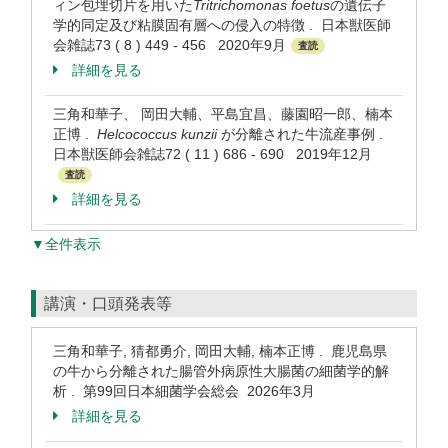
ィン包埋切片を用いた
Tritrichomonas foetus
の遺伝子
学的同定及び粘膜固有層への侵入の特徴 . 日本獣医師
会雑誌73 ( 8 ) 449 - 456 2020年9月
査読
詳細を見る
三角和華子、 岡田大輔、平島宜昌、藤園昭一郎、楠本
正博 .
Helcococcus kunzii
が分離された牛流産事例 .
日本獣医師会雑誌72 ( 11 ) 686 - 690 2019年12月
査読
詳細を見る
▼全件表示
講演・口頭発表等
三角和華子, 猜都勇介, 岡田大輔, 楠本正博 . 鹿児島県
の牛から分離された腸管外病原性大腸菌の細菌学的解
析 . 第99回日本細菌学会総会 2026年3月
詳細を見る