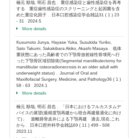
楠元 順哉, 明石 昌也 . 重症感染症と歯性感染症を再考
する 重症歯性感染症のスクリーニングと起因菌を含
めた重症化因子 . 日本口腔感染症学会雑誌31 ( 1 ) 23
- 31 2024.5
More details
Kusumoto Junya, Hayase Yuka, Susukida Yuriko,
Sato Takumi, Sakakibara Akiko, Akashi Masaya . 低体
重状態にあった高齢者での下顎骨放射線性骨壊死へ行
った下顎骨区域切除術(Segmental mandibulectomy for
mandibular osteoradionecrosis in an older adult with
underweight status) . Journal of Oral and
Maxillofacial Surgery, Medicine, and Pathology36 ( 1 )
58 - 63 2024.1
More details
楠元 順哉, 明石 昌也 . 「日本におけるフルカスタムデ
バイスの展望(最精度顎再建から咬合再建最適化に向け
て)」 遊離腓骨皮弁による下顎再建 過去,現在,これ
から . 日本口腔外科学会雑誌69 ( 11 ) 499 - 508
2023.11