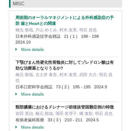
MISC
周術期のオーラルマネジメントによる外科感染症の予
防 歯とHeartとの関連
楠元 順哉, 片山 めぐみ, 村木 友美, 明石 昌也
日本外科感染症学会雑誌 21 ( 1 ) 198 - 198
2024.10
More details
下顎びまん性硬化性骨髄炎に対してゾレドロン酸は有
効な治療薬となりうるか?
楠元 順哉, 古土井 春吾, 村木 友美, 武田 大介, 明石 昌
也
日本口腔科学会雑誌 73 ( 2 ) 195 - 195 2024.9
More details
頸部膿瘍におけるドレナージ術後抜管困難症例の特徴
岩田 英治, 楠元 順哉, 薄田 友理子, 橘 進彰, 明石 昌也
有病者歯科医療 33 ( 3 ) 210 - 211 2024.5
More details