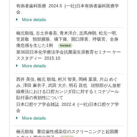
有病者歯科医療 2024.5 (一社)日本有病者歯科医療学
会
More details
楠元順哉, 古土井春吾, 青木洋介, 志馬伸朗, 松元一明,
笠原敬 頸部腫脹、嚥下痛、開口障害、呼吸苦、全身
倦怠感を生じた1例
Invited
第36回日本化学療法学会抗菌薬生涯教育セミナー ケー
ススタディー 2015.10
More details
西井 美佳, 楠元 順哉, 村川 智美, 岡崎 葉菜, 片山 めぐ
み, 澤田 麻衣子, 武田 大介, 明石 昌也 頭頸部がん放射
線療法における口腔カンジダ症に対するミコナゾール
貼付薬の有効性について
日本口腔ケア学会雑誌 2022.4 (一社)日本口腔ケア学
会
More details
楠元順哉 重症歯性感染症のスクリーニングと起因菌