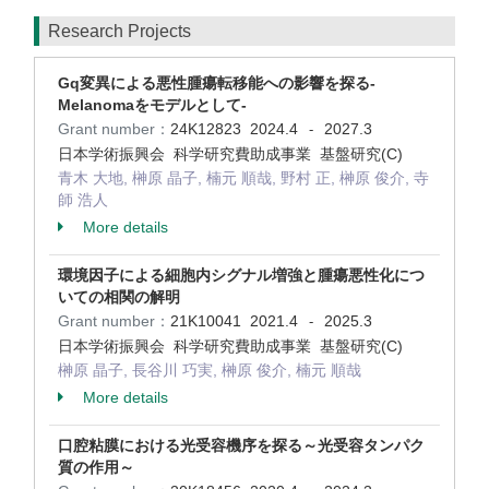
Research Projects
Gq変異による悪性腫瘍転移能への影響を探る-
Melanomaをモデルとして-
Grant number：
24K12823
2024.4
2027.3
-
日本学術振興会 科学研究費助成事業 基盤研究(C)
青木 大地, 榊原 晶子, 楠元 順哉, 野村 正, 榊原 俊介, 寺
師 浩人
More details
環境因子による細胞内シグナル増強と腫瘍悪性化につ
いての相関の解明
Grant number：
21K10041
2021.4
2025.3
-
日本学術振興会 科学研究費助成事業 基盤研究(C)
榊原 晶子, 長谷川 巧実, 榊原 俊介, 楠元 順哉
More details
口腔粘膜における光受容機序を探る～光受容タンパク
質の作用～