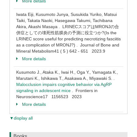
More details
Iwata Eiji, Kusumoto Junya, Susukida Yuriko, Matsui
Taiki, Takata Naoki, Hasegawa Takumi, Tachibana
Akira, Akashi Masaya . LRINECスコアはMRONJの合
併症としての壊死性筋膜炎の予測に役立つか?(Is the
LRINEC score useful for predicting necrotizing fasciitis
as a complication of MRONJ?) . Journal of Bone and
Mineral Metabolism41 ( 5 ) 642 - 651 2023.9
More details
Kusumoto J., Ataka K., Iwai H., Oga Y., Yamagata K.,
Marutani K., Ishikawa T., Asakawa A., Miyawaki S. .
Malocclusion impairs cognitive behavior via AgRP
signaling in adolescent mice
. Frontiers in
Neuroscience17 1156523 2023
More details
▼display all
Books