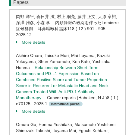
Papers
岡野 洋平, 春日井 滋, 村上 綱亮, 藤井 正文, 大原 章裕,
深澤 雅彦, 小森 学 . 内頸静脈の破綻を伴ったLemierre
症候群例 . 耳鼻咽喉科臨床118 ( 12 ) 901 - 905
2025.12
More details
Akihiro Ohara, Taisuke Mori, Mai Itoyama, Kazuki
Yokoyama, Shun Yamamoto, Ken Kato, Yoshitaka
Honma .
Relationship Between Short-Term
Outcomes and PD-L1 Expression Based on
Combined Positive Score and Tumor Proportion
Score in Recurrent or Metastatic Head and Neck
Cancers Treated With Anti-PD-1 Antibody
Monotherapy.
. Cancer reports (Hoboken, N.J.)8 ( 1 )
e70125 2025.1
International journal
More details
Omura Go, Honma Yoshitaka, Matsumoto Yoshifumi,
Shinozaki Takeshi, Itoyama Mai, Eguchi Kohtaro,