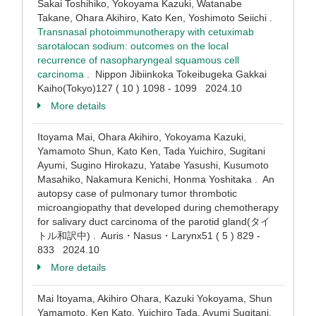
Sakai Toshihiko, Yokoyama Kazuki, Watanabe
Takane, Ohara Akihiro, Kato Ken, Yoshimoto Seiichi .
Transnasal photoimmunotherapy with cetuximab
sarotalocan sodium: outcomes on the local
recurrence of nasopharyngeal squamous cell
carcinoma
. Nippon Jibiinkoka Tokeibugeka Gakkai
Kaiho(Tokyo)127 ( 10 ) 1098 - 1099 2024.10
More details
Itoyama Mai, Ohara Akihiro, Yokoyama Kazuki,
Yamamoto Shun, Kato Ken, Tada Yuichiro, Sugitani
Ayumi, Sugino Hirokazu, Yatabe Yasushi, Kusumoto
Masahiko, Nakamura Kenichi, Honma Yoshitaka . An
autopsy case of pulmonary tumor thrombotic
microangiopathy that developed during chemotherapy
for salivary duct carcinoma of the parotid gland(タイ
トル和訳中) . Auris・Nasus・Larynx51 ( 5 ) 829 -
833 2024.10
More details
Mai Itoyama, Akihiro Ohara, Kazuki Yokoyama, Shun
Yamamoto, Ken Kato, Yuichiro Tada, Ayumi Sugitani,