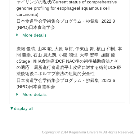
ァイリングの現状(Current status of comprehensive
genome profiling for esophageal squamous cell
carcinoma)
日本食道学会学術集会プログラム・抄録集 2022.9
(NPO)日本食道学会
More details
廣瀬 俊晴, 山本 駿, 大原 章裕, 伊東山 舞, 横山 和樹, 本
間 義崇, 石山 廣志朗, 小熊 潤也, 大幸 宏幸, 加藤 健
cStage II/IIIA食道癌:DCF NAC後の術後補助療法とそ
の適応 局所進行食道扁平上皮癌に対する術前DCF療
法後術後ニボルマブ療法の短期的安全性
日本食道学会学術集会プログラム・抄録集 2023.6
(NPO)日本食道学会
More details
▼display all
Copyright © 2014 Kagoshima University. All Rights Reserved.