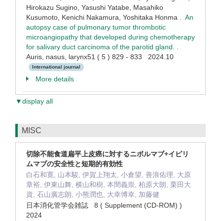
Hirokazu Sugino, Yasushi Yatabe, Masahiko
Kusumoto, Kenichi Nakamura, Yoshitaka Honma .
An
autopsy case of pulmonary tumor thrombotic
microangiopathy that developed during chemotherapy
for salivary duct carcinoma of the parotid gland.
.
Auris, nasus, larynx51 ( 5 ) 829 - 833 2024.10
International journal
More details
▼display all
MISC
切除不能食道扁平上皮癌に対するニボルマブ+イピリ
ムマブの安全性と短期的有効性
白石和寛, 山本駿, 伊賀上翔太, 小倉望, 善浪佑理, 大原
章裕, 伊東山舞, 横山和樹, 本間義崇, 柏原大朗, 栗田大
資, 石山廣志朗, 小熊潤也, 大幸博幸, 加藤健
日本消化管学会雑誌 8 ( Supplement (CD-ROM) )
2024