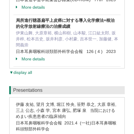
More details
局所進行聴器扁平上皮癌に対する導入化学療法+根治
的化学放射線療法の治療成績
伊東山舞, 大原章裕, 横山和樹, 山本駿, 江口紘太郎, 坂
井梓, 松本吉史, 坂井利彦, 小村豪, 吉本世一, 加藤健, 本
間義崇
日本耳鼻咽喉科頭頚部外科学会会報 126 ( 4 ) 2023
More details
▼display all
Presentations
伊藤 友祐, 望月 文博, 堀江 怜央, 笹野 恭之, 大原 章裕,
三上 公志, 小森 学, 宮本 康弘, 肥塚 泉 当院における
めまい疾患患者の臨床傾向
日本耳鼻咽喉科学会会報 2021.4 (一社)日本耳鼻咽喉
科頭頸部外科学会