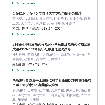
More details
当院におけるペンブロリズマブ投与症例の検討
森内亨, 大原章裕, 村上綱亮, 岡野洋平, 堀江怜央, 藤井
正文, 久保佑介, 深澤雅彦, 春日井滋, 小森学
神奈川医学会雑誌 51 ( 2 ) 2024
More details
p16陽性中咽頭癌の根治的化学放射線治療の短期治療
成績-FDG-PETを用いた線量低減の試み
櫻町円香, 柏原大朗, 大原章裕, 伊東山舞, 横山和樹, 本
間義崇, 小村豪, 吉本世一, 井垣浩
頭頸部癌 49 ( 2 ) 2023
More details
局所進行食道扁平上皮癌に対する術前DCF療法後術後
ニボルマブ療法の短期的安全性
廣瀬俊晴, 山本駿, 山本駿, 大原章裕, 伊東山舞, 横山和
樹, 本間義崇, 本間義崇, 石山廣志朗, 小熊潤也, 大幸宏
幸, 加藤健, 加藤健
日本食道学会学術集会抄録集(CD-ROM) 77th 2023