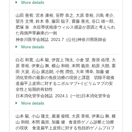
More details
山田 善宥, 宮本 康裕, 笹野 恭之, 大原 章裕, 川島 孝介,
望月 文博, 鈴木 香, 藤田 聡子, 齋藤 善光, 谷口 雄一郎,
肥塚 泉 水痘帯状疱疹ウィルス感染が原因と考えられ
た両側声帯麻痺の一例
神奈川医学会雑誌 2021.7 (公社)神奈川県医師会
More details
白石 和寛, 山本 駿, 伊賀上 翔太, 小倉 望, 善浪 佑理, 大
原 章裕, 伊東山 舞, 横山 和樹, 本間 義崇, 柏原 大朗, 栗
田 大資, 石山 廣志朗, 小熊 潤也, 大幸 博幸, 加藤 健
消化管癌の最新の免疫治療の現状と課題 切除不能食
道扁平上皮癌に対するニボルマブ+イピリムマブの安
全性と短期的有効性
日本消化管学会雑誌 2024.1 (一社)日本消化管学会
More details
山本 駿, 小山 隆文, 廣瀬 俊晴, 大原 章裕, 伊東山 舞, 横
山 和樹, 本間 義崇, 加藤 健 食道癌ゲノム診断と治療
の現状 食道扁平上皮癌に対する包括的ゲノムプロフ