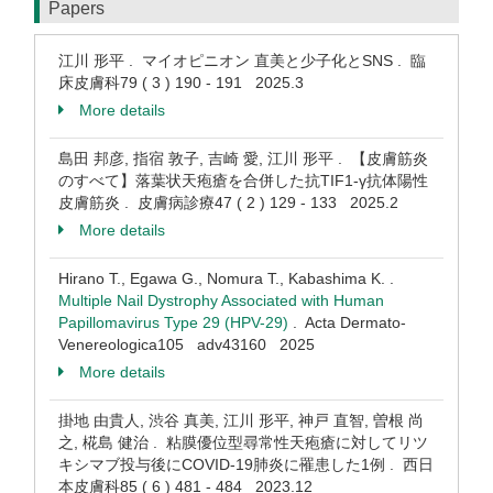
Papers
江川 形平 . マイオピニオン 直美と少子化とSNS . 臨
床皮膚科79 ( 3 ) 190 - 191 2025.3
More details
島田 邦彦, 指宿 敦子, 吉崎 愛, 江川 形平 . 【皮膚筋炎
のすべて】落葉状天疱瘡を合併した抗TIF1-γ抗体陽性
皮膚筋炎 . 皮膚病診療47 ( 2 ) 129 - 133 2025.2
More details
Hirano T., Egawa G., Nomura T., Kabashima K. .
Multiple Nail Dystrophy Associated with Human
Papillomavirus Type 29 (HPV-29)
. Acta Dermato-
Venereologica105 adv43160 2025
More details
掛地 由貴人, 渋谷 真美, 江川 形平, 神戸 直智, 曽根 尚
之, 椛島 健治 . 粘膜優位型尋常性天疱瘡に対してリツ
キシマブ投与後にCOVID-19肺炎に罹患した1例 . 西日
本皮膚科85 ( 6 ) 481 - 484 2023.12