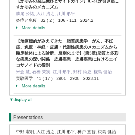
【かゆみの発症機序とサイトカイン】IL-31が引き起こ
すかゆみのメカニズム
勝尾 公祐, 入江 浩之, 江川 形平
炎症と免疫 32 ( 2 ) 106 - 111 2024.2
More details
【治療標的がみえてきた 脂質疾患学 がん、不妊
症、免疫・神経・皮膚・代謝性疾患のメカニズムから
臨床検体による診断、層別化まで】(第3章)脂質と多彩
な疾患の深い関係 皮膚疾患 皮膚疾患におけるエイ
コサノイドの役割
米倉 慧, 石橋 茉実, 江川 形平, 野村 尚史, 椛島 健治
実験医学 41 ( 17 ) 2901 - 2908 2023.11
More details
▼display all
Presentations
中野 宏明, 入江 浩之, 江川 形平, 神戸 直智, 椛島 健治