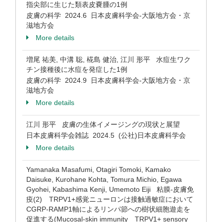
指尖部に生じた類表皮嚢腫の1例
皮膚の科学 2024.6 日本皮膚科学会-大阪地方会・京
滋地方会
More details
増尾 祐美, 中溝 聡, 椛島 健治, 江川 形平 水痘生ワク
チン接種後に水痘を発症した1例
皮膚の科学 2024.9 日本皮膚科学会-大阪地方会・京
滋地方会
More details
江川 形平 皮膚の生体イメージングの現状と展望
日本皮膚科学会雑誌 2024.5 (公社)日本皮膚科学会
More details
Yamanaka Masafumi, Otagiri Tomoki, Kamako
Daisuke, Kurohane Kohta, Tomura Michio, Egawa
Gyohei, Kabashima Kenji, Umemoto Eiji 粘膜-皮膚免
疫(2) TRPV1+感覚ニューロンは接触過敏症において
CGRP-RAMP1軸によるリンパ節への樹状細胞遊走を
促進する(Mucosal-skin immunity TRPV1+ sensory