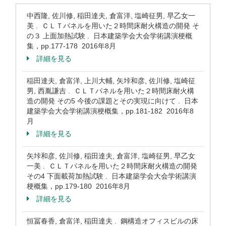
中西隆, 佐川修, 稲田達夫, 倉富洋, 塩崎征男, 早乙女一
美 . ＣＬＴパネルを用いた２時間床耐火構造の開発 そ
の３ 上面加熱試験 . 日本建築学会大会学術講演梗概
集，pp.177-178 2016年8月
詳細を見る
稲田達夫, 倉富洋, 上川大輔, 矢垰和彦, 佐川修, 塩崎征
男, 西胤謙吉 . ＣＬＴパネルを用いた２時間床耐火構
造の開発 その5 今後の課題とその実現に向けて . 日本
建築学会大会学術講演梗概集，pp.181-182 2016年8
月
詳細を見る
矢垰和彦, 佐川修, 稲田達夫, 倉富洋, 塩崎征男, 早乙女
一美 . ＣＬＴパネルを用いた２時間床耐火構造の開発
その4 下面載荷加熱試験 . 日本建築学会大会学術講演
梗概集，pp.179-180 2016年8月
詳細を見る
恒冨春香, 倉富洋, 稲田達夫 . 鋼構造オフィスビルの床