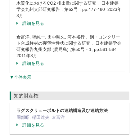
木質化におけるCO2 排出量に関する研究 . 日本建築
学会九州支部研究報告，第62号，pp.477-480 2023年
3月
詳細を見る
倉富洋, 堺純一, 田中照久, 河本裕行 . 鋼・コンクリー
ト合成柱材の弾塑性性状に関する研究 . 日本建築学会
研究報告九州支部 (鹿児島) ,第50号・1, pp.581-584
2011年3月
詳細を見る
▼全件表示
知的財産権
ラグスクリューボルトの連結構造及び連結方法
岡部昭, 稲田達夫, 倉富洋
詳細を見る