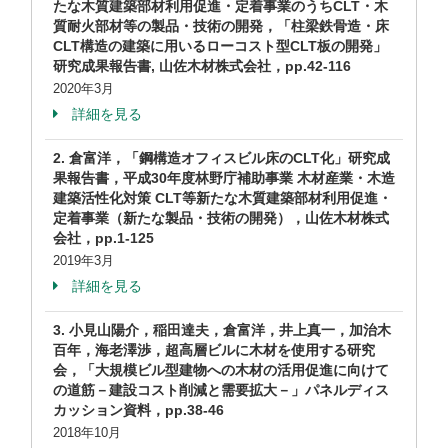
たな木質建築部材利用促進・定着事業のうちCLT・木
質耐火部材等の製品・技術の開発，「柱梁鉄骨造・床
CLT構造の建築に用いるローコスト型CLT板の開発」
研究成果報告書, 山佐木材株式会社，pp.42-116
2020年3月
詳細を見る
2. 倉富洋，「鋼構造オフィスビル床のCLT化」研究成
果報告書，平成30年度林野庁補助事業 木材産業・木造
建築活性化対策 CLT等新たな木質建築部材利用促進・
定着事業（新たな製品・技術の開発），山佐木材株式
会社，pp.1-125
2019年3月
詳細を見る
3. 小見山陽介，稲田達夫，倉富洋，井上真一，加治木
百年，海老澤渉，超高層ビルに木材を使用する研究
会，「大規模ビル型建物への木材の活用促進に向けて
の道筋－建設コスト削減と需要拡大－」パネルディス
カッション資料，pp.38-46
2018年10月