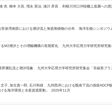
橋 杏, 柳本 大吾, 増永 英治, 浦川 昇吾 . 利根川河口沖陸棚上底層への黒潮中層水
. 佐世保湾南部における潮汐流と海底堆積物の分布 . 海洋生物シンポジウム2
おけるM2潮汐とその増幅機構の長期変化 . 九州大学応用力学研究所研究
底境界層乱流と潮汐現象 . 九州大学応用力学研究所研究集会「⾮線形プラ
仁科文子, 加古真一郎, 石川和雄 . 九州西岸における甑南下流の係留ADC
ける海洋環境と水産資源変動」 2025年11月