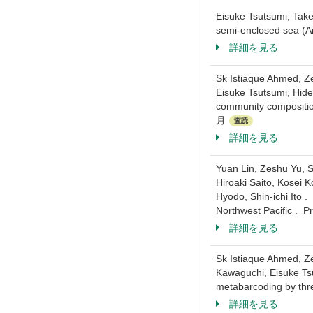
Eisuke Tsutsumi, Take
semi-enclosed sea 
詳細を見る
Sk Istiaque Ahmed, Z
Eisuke Tsutsumi, Hide
community compositi
月
査読
詳細を見る
Yuan Lin, Zeshu Yu, 
Hiroaki Saito, Kosei 
Hyodo, Shin-ichi Ito .
Northwest Pacific .
詳細を見る
Sk Istiaque Ahmed, Z
Kawaguchi, Eisuke Tsu
metabarcoding by t
詳細を見る