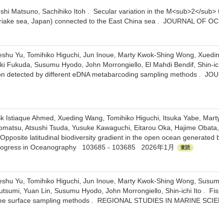
shi Matsuno, Sachihiko Itoh . Secular variation in the M<sub>2</sub> ti
(Ariake sea, Japan) connected to the East China sea . JOURNAL
eshu Yu, Tomihiko Higuchi, Jun Inoue, Marty Kwok-Shing Wong, Xuedin
ki Fukuda, Susumu Hyodo, John Morrongiello, El Mahdi Bendif, Shin-ichi 
on detected by different eDNA metabarcoding sampling methods 
Sk Istiaque Ahmed, Xueding Wang, Tomihiko Higuchi, Itsuka Yabe, Mart
Komatsu, Atsushi Tsuda, Yusuke Kawaguchi, Eitarou Oka, Hajime Obata
 Opposite latitudinal biodiversity gradient in the open ocean generated by
 Progress in Oceanography 103685 - 103685 2026年1月
査読
eshu Yu, Tomihiko Higuchi, Jun Inoue, Marty Kwok-Shing Wong, Susum
tsumi, Yuan Lin, Susumu Hyodo, John Morrongiello, Shin-ichi Ito . Fi
hree surface sampling methods . REGIONAL STUDIES IN MARINE 