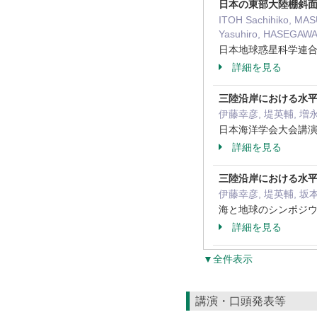
日本の東部大陸棚斜
ITOH Sachihiko, MA
Yasuhiro, HASEGAWA
日本地球惑星科学連合大会
詳細を見る
三陸沿岸における水
伊藤幸彦, 堤英輔, 増永
日本海洋学会大会講演要
詳細を見る
三陸沿岸における水
伊藤幸彦, 堤英輔, 坂本
海と地球のシンポジウム
詳細を見る
▼全件表示
講演・口頭発表等