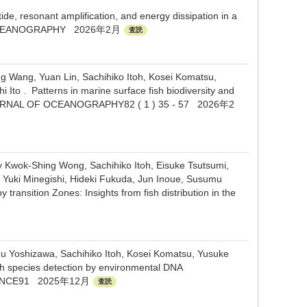
de, resonant amplification, and energy dissipation in a
 OF OCEANOGRAPHY 2026年2月
査読
g Wang, Yuan Lin, Sachihiko Itoh, Kosei Komatsu,
Ito . Patterns in marine surface fish biodiversity and
. JOURNAL OF OCEANOGRAPHY82 ( 1 ) 35 - 57 2026年2
y Kwok-Shing Wong, Sachihiko Itoh, Eisuke Tsutsumi,
, Yuki Minegishi, Hideki Fukuda, Jun Inoue, Susumu
 transition Zones: Insights from fish distribution in the
u Yoshizawa, Sachihiko Itoh, Kosei Komatsu, Yusuke
sh species detection by environmental DNA
SCIENCE91 2025年12月
査読