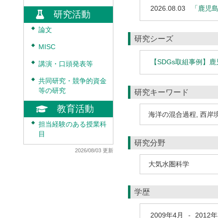
2026.08.03
「鹿児
研究活動
◆
論文
研究シーズ
◆
MISC
【SDGs取組事例】
◆
講演・口頭発表等
◆
共同研究・競争的資金
等の研究
研究キーワード
教育活動
海洋の混合過程, 西岸
◆
担当経験のある授業科
目
研究分野
2026/08/03 更新
大気水圏科学
学歴
2009年4月
2012
-