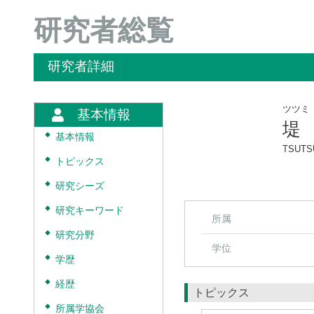
研究者総覧
研究者詳細
ツツミ
基本情報
堤
◆
基本情報
TSUTSU
◆
トピックス
◆
研究シーズ
◆
研究キーワード
所属
◆
研究分野
学位
◆
学歴
◆
経歴
トピックス
◆
所属学協会