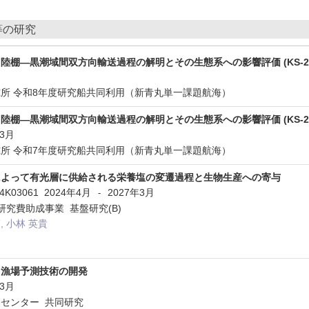
等の研究
陸棚―黒潮域間双方向輸送過程の解明とその生態系への影響評価 (KS-26
所 令和8年度研究船共同利用（新青丸単一課題航海）
陸棚―黒潮域間双方向輸送過程の解明とその生態系への影響評価 (KS-26
年3月
所 令和7年度研究船共同利用（新青丸単一課題航海）
によって有光層に供給される栄養塩の変遷過程と生物生産への寄与
24K03061
2024年4月
2027年3月
-
究費助成事業 基盤研究(B)
輔, 小林 英貴
る漁場予測技術の開発
年3月
センター 共同研究