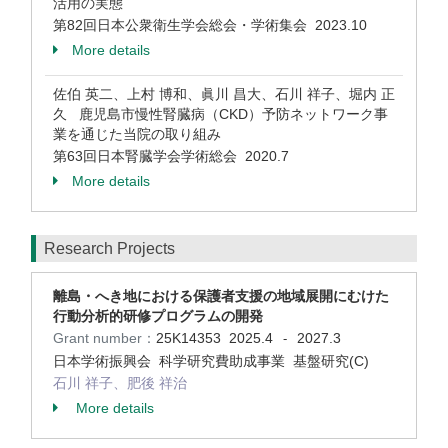
活用の実態
第82回日本公衆衛生学会総会・学術集会 2023.10
More details
佐伯 英二、上村 博和、眞川 昌大、石川 祥子、堀内 正
久 鹿児島市慢性腎臓病（CKD）予防ネットワーク事
業を通じた当院の取り組み
第63回日本腎臓学会学術総会 2020.7
More details
Research Projects
離島・へき地における保護者支援の地域展開にむけた
行動分析的研修プログラムの開発
Grant number：
25K14353
2025.4
2027.3
-
日本学術振興会 科学研究費助成事業 基盤研究(C)
石川 祥子、肥後 祥治
More details