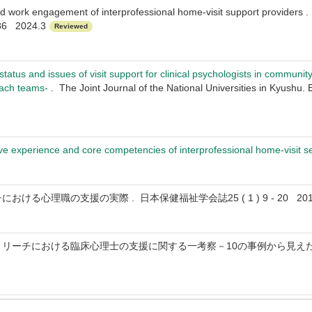
nd work engagement of interprofessional home-visit support providers
 86 2024.3
Reviewed
status and issues of visit support for clinical psychologists in communi
each teams-
. The Joint Journal of the National Universities in Kyushu
ve experience and core competencies of interprofessional home-visit se
おける心理職の支援の実際 . 日本保健福祉学会誌25 ( 1 ) 9 - 20 201
リーチにおける臨床心理士の支援に関する一考察－10の事例から見えたもの－ . 心理