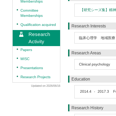
Memberships
【研究シーズ集】精
◆
Committee
Memberships
◆
Qualification acquired
Research Interests
Research
臨床心理学 地域医療
Activity
◆
Papers
Research Areas
◆
MISC
Clinical psychology
◆
Presentations
◆
Research Projects
Education
Updated on 2026/06/16
2014.4
2017.3
Fuk
-
Research History