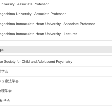
versity Associate Professor
oshima University Associate Professor
oshima Immaculate Heart University Associate Professor
oshima Immaculate Heart University Lecturer
ips
Society for Child and Adolescent Psychiatry
理学会
ュ療法学会
理学会
祉学会