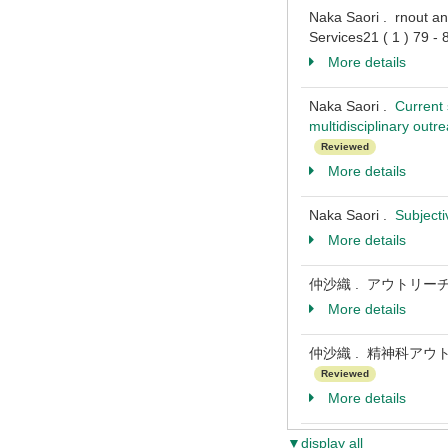
Naka Saori . rnout a
Services21 ( 1 ) 79 -
More details
Naka Saori .
Current 
multidisciplinary outr
Reviewed
More details
Naka Saori .
Subjecti
More details
仲沙織 . アウトリーチに
More details
仲沙織 . 精神科アウト
Reviewed
More details
▼display all