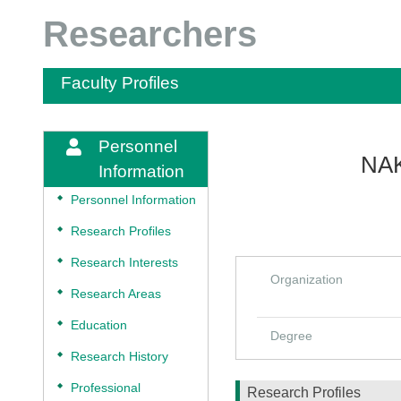
Researchers
Faculty Profiles
Personnel
NAK
Information
◆
Personnel Information
◆
Research Profiles
◆
Research Interests
Organization
◆
Research Areas
◆
Education
Degree
◆
Research History
◆
Professional
Research Profiles