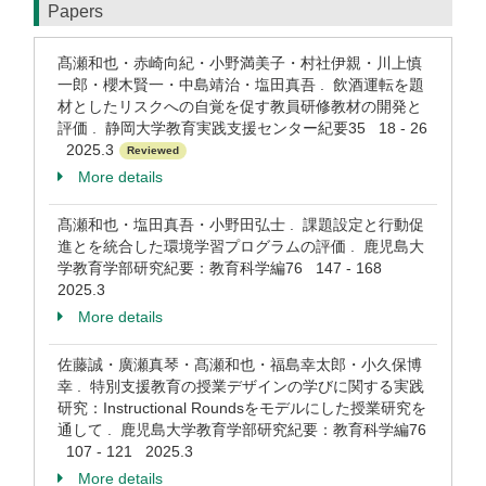
Papers
髙瀬和也・赤崎向紀・小野満美子・村社伊親・川上慎
一郎・櫻木賢一・中島靖治・塩田真吾 . 飲酒運転を題
材としたリスクへの自覚を促す教員研修教材の開発と
評価 . 静岡大学教育実践支援センター紀要35 18 - 26
2025.3
Reviewed
More details
髙瀬和也・塩田真吾・小野田弘士 . 課題設定と行動促
進とを統合した環境学習プログラムの評価 . 鹿児島大
学教育学部研究紀要：教育科学編76 147 - 168
2025.3
More details
佐藤誠・廣瀬真琴・髙瀬和也・福島幸太郎・小久保博
幸 . 特別支援教育の授業デザインの学びに関する実践
研究：Instructional Roundsをモデルにした授業研究を
通して . 鹿児島大学教育学部研究紀要：教育科学編76
107 - 121 2025.3
More details