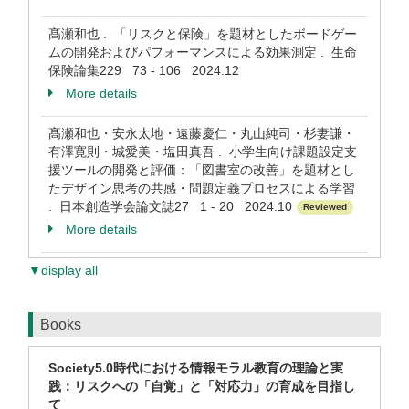
髙瀬和也 . 「リスクと保険」を題材としたボードゲー
ムの開発およびパフォーマンスによる効果測定 . 生命
保険論集229 73 - 106 2024.12
More details
髙瀬和也・安永太地・遠藤慶仁・丸山純司・杉妻謙・
有澤寛則・城愛美・塩田真吾 . 小学生向け課題設定支
援ツールの開発と評価：「図書室の改善」を題材とし
たデザイン思考の共感・問題定義プロセスによる学習
. 日本創造学会論文誌27 1 - 20 2024.10
Reviewed
More details
▼display all
Books
Society5.0時代における情報モラル教育の理論と実
践：リスクへの「自覚」と「対応力」の育成を目指し
て