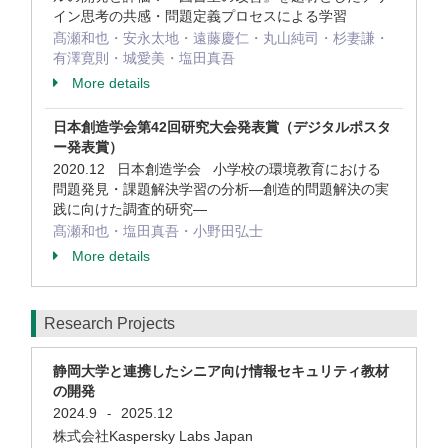
イン思考の共感・問題定義プロセスによる学習
髙瀬和也・安永太地・遠藤慶仁・丸山純司・杉妻謙・
有澤寛則・城愛美・塩田真吾
More details
日本創造学会第42回研究大会発表賞（デジタルポスタ
ー発表賞）
2020.12 日本創造学会 小学校の環境教育における
問題発見・課題解決学習の分析―創造的問題解決の実
践に向けた調査的研究―
髙瀬和也・塩田真吾・小野田弘士
More details
Research Projects
静岡大学と連携したシニア向け情報セキュリティ教材
の開発
2024.9
2025.12
-
株式会社Kaspersky Labs Japan