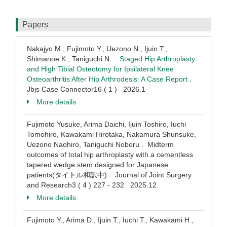
Papers
Nakajyo M., Fujimoto Y., Uezono N., Ijuin T.,
Shimanoe K., Taniguchi N. .
Staged Hip Arthroplasty
and High Tibial Osteotomy for Ipsilateral Knee
Osteoarthritis After Hip Arthrodesis: A Case Report
.
Jbjs Case Connector16 ( 1 ) 2026.1
More details
Fujimoto Yusuke, Arima Daichi, Ijuin Toshiro, Iuchi
Tomohiro, Kawakami Hirotaka, Nakamura Shunsuke,
Uezono Naohiro, Taniguchi Noboru . Midterm
outcomes of total hip arthroplasty with a cementless
tapered wedge stem designed for Japanese
patients(タイトル和訳中) . Journal of Joint Surgery
and Research3 ( 4 ) 227 - 232 2025.12
More details
Fujimoto Y., Arima D., Ijuin T., Iuchi T., Kawakami H.,