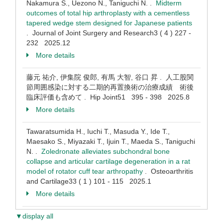
Nakamura S., Uezono N., Taniguchi N. .
Midterm
outcomes of total hip arthroplasty with a cementless
tapered wedge stem designed for Japanese patients
. Journal of Joint Surgery and Research3 ( 4 ) 227 -
232 2025.12
More details
藤元 祐介, 伊集院 俊郎, 有馬 大智, 谷口 昇 . 人工股関
節周囲感染に対する二期的再置換術の治療成績 術後
臨床評価も含めて . Hip Joint51 395 - 398 2025.8
More details
Tawaratsumida H., Iuchi T., Masuda Y., Ide T.,
Maesako S., Miyazaki T., Ijuin T., Maeda S., Taniguchi
N. .
Zoledronate alleviates subchondral bone
collapse and articular cartilage degeneration in a rat
model of rotator cuff tear arthropathy
. Osteoarthritis
and Cartilage33 ( 1 ) 101 - 115 2025.1
More details
▼display all