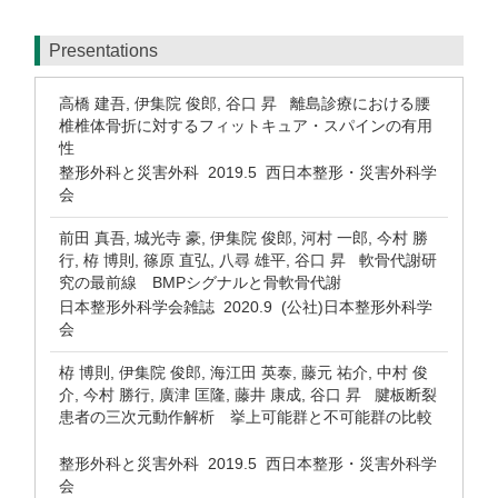
Presentations
高橋 建吾, 伊集院 俊郎, 谷口 昇 離島診療における腰
椎椎体骨折に対するフィットキュア・スパインの有用
性
整形外科と災害外科 2019.5 西日本整形・災害外科学
会
前田 真吾, 城光寺 豪, 伊集院 俊郎, 河村 一郎, 今村 勝
行, 栫 博則, 篠原 直弘, 八尋 雄平, 谷口 昇 軟骨代謝研
究の最前線 BMPシグナルと骨軟骨代謝
日本整形外科学会雑誌 2020.9 (公社)日本整形外科学
会
栫 博則, 伊集院 俊郎, 海江田 英泰, 藤元 祐介, 中村 俊
介, 今村 勝行, 廣津 匡隆, 藤井 康成, 谷口 昇 腱板断裂
患者の三次元動作解析 挙上可能群と不可能群の比較
整形外科と災害外科 2019.5 西日本整形・災害外科学
会