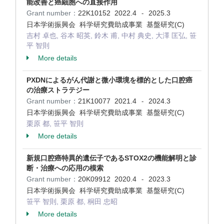
能改善と癌細胞への直接作用
Grant number：
22K10152
2022.4
2025.3
-
日本学術振興会 科学研究費助成事業 基盤研究(C)
吉村 卓也, 谷本 昭英, 鈴木 甫, 中村 典史, 大澤 匡弘, 笹
平 智則
More details
PXDNによるがん代謝と微小環境を標的とした口腔癌
の治療ストラテジー
Grant number：
21K10077
2021.4
2024.3
-
日本学術振興会 科学研究費助成事業 基盤研究(C)
栗原 都, 笹平 智則
More details
新規口腔癌特異的遺伝子であるSTOX2の機能解明と診
断・治療への応用の模索
Grant number：
20K09912
2020.4
2023.3
-
日本学術振興会 科学研究費助成事業 基盤研究(C)
笹平 智則, 栗原 都, 桐田 忠昭
More details