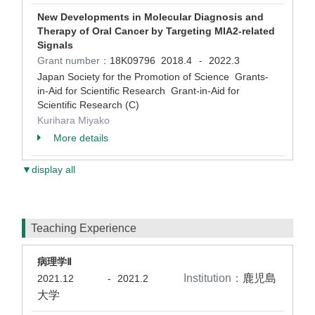
New Developments in Molecular Diagnosis and
Therapy of Oral Cancer by Targeting MIA2-related
Signals
Grant number：
18K09796
2018.4
2022.3
-
Japan Society for the Promotion of Science Grants-
in-Aid for Scientific Research Grant-in-Aid for
Scientific Research (C)
Kurihara Miyako
More details
▼display all
Teaching Experience
病理学Ⅱ
Institution：
鹿児島
2021.12
-
2021.2
大学