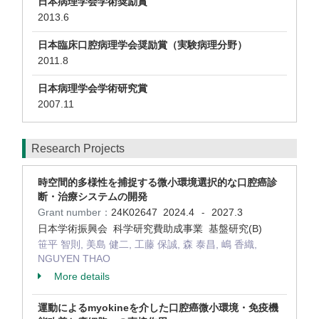
日本病理学会学術奨励賞
2013.6
日本臨床口腔病理学会奨励賞（実験病理分野）
2011.8
日本病理学会学術研究賞
2007.11
Research Projects
時空間的多様性を捕捉する微小環境選択的な口腔癌診
断・治療システムの開発
Grant number：
24K02647
2024.4
2027.3
-
日本学術振興会 科学研究費助成事業 基盤研究(B)
笹平 智則, 美島 健二, 工藤 保誠, 森 泰昌, 嶋 香織,
NGUYEN THAO
More details
運動によるmyokineを介した口腔癌微小環境・免疫機