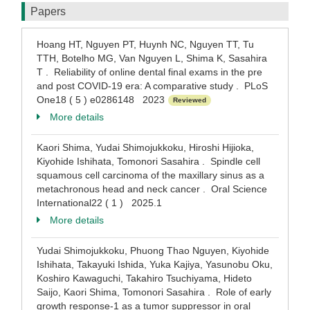
Papers
Hoang HT, Nguyen PT, Huynh NC, Nguyen TT, Tu
TTH, Botelho MG, Van Nguyen L, Shima K, Sasahira
T . Reliability of online dental final exams in the pre
and post COVID-19 era: A comparative study . PLoS
One18 ( 5 ) e0286148 2023
Reviewed
More details
Kaori Shima, Yudai Shimojukkoku, Hiroshi Hijioka,
Kiyohide Ishihata, Tomonori Sasahira . Spindle cell
squamous cell carcinoma of the maxillary sinus as a
metachronous head and neck cancer . Oral Science
International22 ( 1 ) 2025.1
More details
Yudai Shimojukkoku, Phuong Thao Nguyen, Kiyohide
Ishihata, Takayuki Ishida, Yuka Kajiya, Yasunobu Oku,
Koshiro Kawaguchi, Takahiro Tsuchiyama, Hideto
Saijo, Kaori Shima, Tomonori Sasahira . Role of early
growth response-1 as a tumor suppressor in oral