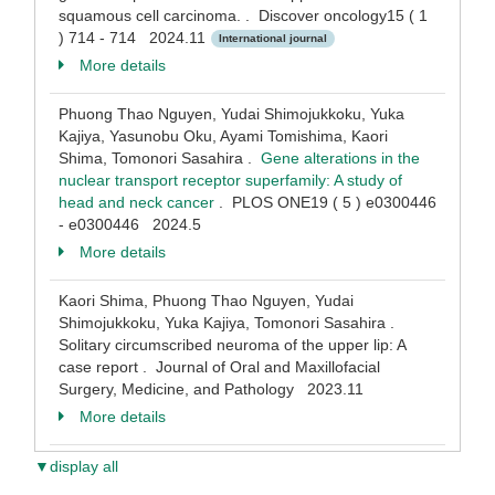
squamous cell carcinoma. . Discover oncology15 ( 1
) 714 - 714 2024.11
International journal
More details
Phuong Thao Nguyen, Yudai Shimojukkoku, Yuka
Kajiya, Yasunobu Oku, Ayami Tomishima, Kaori
Shima, Tomonori Sasahira .
Gene alterations in the
nuclear transport receptor superfamily: A study of
head and neck cancer
. PLOS ONE19 ( 5 ) e0300446
- e0300446 2024.5
More details
Kaori Shima, Phuong Thao Nguyen, Yudai
Shimojukkoku, Yuka Kajiya, Tomonori Sasahira .
Solitary circumscribed neuroma of the upper lip: A
case report . Journal of Oral and Maxillofacial
Surgery, Medicine, and Pathology 2023.11
More details
▼display all