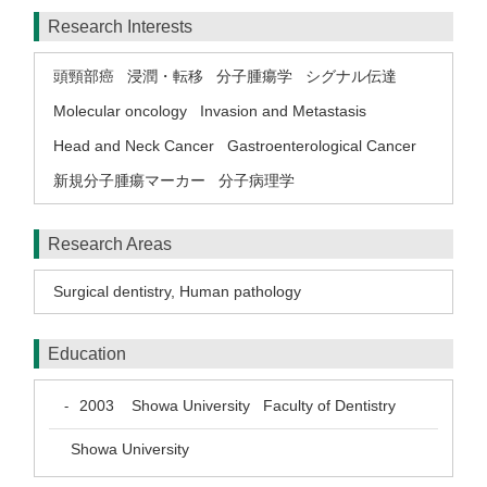
Research Interests
頭頸部癌
浸潤・転移
分子腫瘍学
シグナル伝達
Molecular oncology
Invasion and Metastasis
Head and Neck Cancer
Gastroenterological Cancer
新規分子腫瘍マーカー
分子病理学
Research Areas
Surgical dentistry
,
Human pathology
Education
2003
Showa University Faculty of Dentistry
-
Showa University