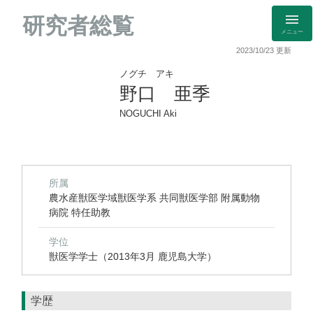
研究者総覧
メニュー
2023/10/23 更新
ノグチ アキ
野口 亜季
NOGUCHI Aki
所属
農水産獣医学域獣医学系 共同獣医学部 附属動物
病院 特任助教
学位
獣医学学士（2013年3月 鹿児島大学）
学歴