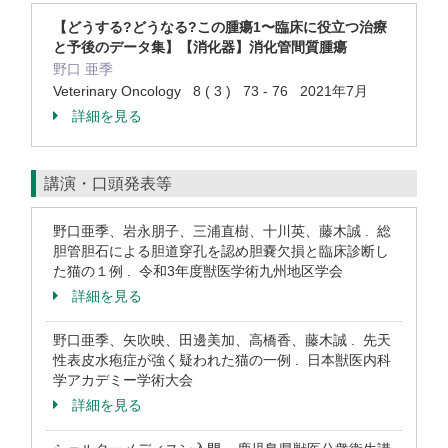
【どうする?どうなる?この腫瘍1〜臨床に役立つ治療
と予後のデータ集】【消化器】消化管間質腫瘍
野口 亜季
Veterinary Oncology 8 ( 3 ) 73 - 76 2021年7月
詳細を見る
講演・口頭発表等
野口亜季、岩永朋子、三浦直樹、十川英、藤木誠 . 総
胆管胆石による胆道穿孔を認め胆嚢欠損と臨床診断し
た猫の１例 . 令和3年度獣医学術九州地区学会
詳細を見る
野口亜季、矢吹映、田邊美加、高橋香、藤木誠 . 先天
性表皮水疱症が強く疑われた猫の一例 . 日本獣医内科
学アカデミー学術大会
詳細を見る