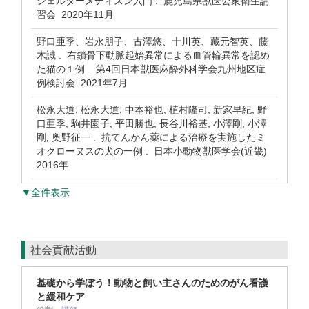
シェルターメディスン入門 . 鹿児島県獣医公衆衛生講
習会 2020年11月
野口亜季、岩永朋子、古澤悠、十川英、藏元智英、藤
木誠 . 右鎖骨下動脈起始異常による血管輪異常を認め
た猫の１例 . 第4回日本獣医麻酔外科学会九州地区症
例検討会 2021年7月
松永大道, 松永大道, 中本裕也, 植村隆司, 新家早紀, 野
口亜季, 駒井園子, 平田勝也, 長谷川裕基, 小澤剛, 小澤
剛, 奥野征一 . 抗てんかん薬による治療を実施したミ
オクローヌスの犬の一例 . 日本小動物獣医学会(近畿)
2016年
▼全件表示
社会貢献活動
基礎から学ぼう！動物と飼い主さんのためのがん看護
と緩和ケア