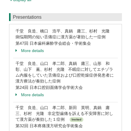
Presentations
千堂 良造、橋口 浩平、真鍋 庸三、杉村 光隆
病悩期間の短い舌痛症に漢方薬が著効した一症例
第47回 日本歯科麻酔学会総会・学術集会
More details
千堂 良造、山口 孝二郎、真鍋 庸三、山形 和
彰、山下 薫、杉村 光隆 不眠症に対してエチゾラ
ム内服をしていた舌痛症および口腔乾燥症併発患者に
漢方療法が奏効した症例
第24回 日本口腔顔面痛学会学術大会
More details
千堂 良造、山口 孝二郎、新田 英明、真鍋 庸
三、杉村 光隆 非定型歯痛を訴える不安障害に対し
て漢方薬が奏効した１症例
Invited
第32回 日本疼痛漢方研究会学術集会