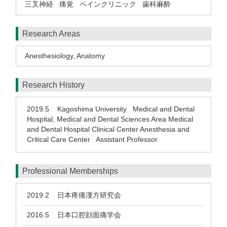
三叉神経
痛覚
ペインクリニック
歯科麻酔
Research Areas
Anesthesiology
,
Anatomy
Research History
2019.5
Kagoshima University Medical and Dental
Hospital, Medical and Dental Sciences Area Medical
and Dental Hospital Clinical Center Anesthesia and
Critical Care Center Assistant Professor
Professional Memberships
2019.2
日本疼痛漢方研究会
2016.5
日本口腔顔面痛学会