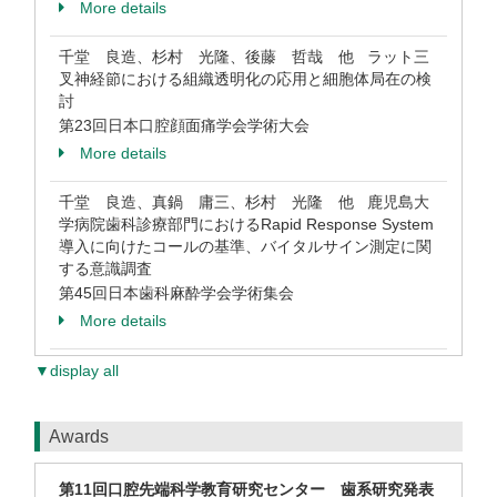
More details
千堂 良造、杉村 光隆、後藤 哲哉 他 ラット三
叉神経節における組織透明化の応用と細胞体局在の検
討
第23回日本口腔顔面痛学会学術大会
More details
千堂 良造、真鍋 庸三、杉村 光隆 他 鹿児島大
学病院歯科診療部門におけるRapid Response System
導入に向けたコールの基準、バイタルサイン測定に関
する意識調査
第45回日本歯科麻酔学会学術集会
More details
▼display all
Awards
第11回口腔先端科学教育研究センター 歯系研究発表