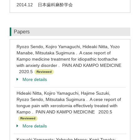
2014.12
日本歯科麻酔学会
Papers
Ryozo Sendo, Kojiro Yamaguchi, Hideaki Nitta, Yozo
Manabe, Mitsutaka Sugimura . A case report of
Kampo medicine treatment for idiopathic toothache
with anxiety disorder . PAIN AND KAMPO MEDICINE
2020.5
Reviewed
More details
Hideaki Nitta, Kojiro Yamaguchi, Hajime Suzuki,
Ryozo Sendo, Mitsutaka Sugimura . A cese report of
tongue pain with xerostomia effectively treated with
Kampo . PAIN AND KAMPO MEDICINE 2020.5
Reviewed
More details
Kazuaki Yamagata; Yohsuke Hirose; Kenji Tanaka;