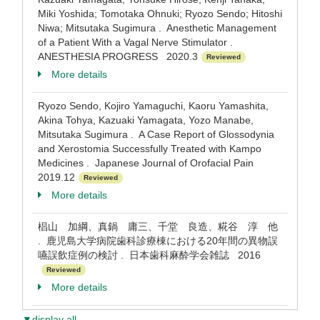
Miki Yoshida; Tomotaka Ohnuki; Ryozo Sendo; Hitoshi
Niwa; Mitsutaka Sugimura . Anesthetic Management
of a Patient With a Vagal Nerve Stimulator .
ANESTHESIA PROGRESS 2020.3
Reviewed
More details
Ryozo Sendo, Kojiro Yamaguchi, Kaoru Yamashita,
Akina Tohya, Kazuaki Yamagata, Yozo Manabe,
Mitsutaka Sugimura . A Case Report of Glossodynia
and Xerostomia Successfully Treated with Kampo
Medicines . Japanese Journal of Orofacial Pain
2019.12
Reviewed
More details
椙山 加綱、真鍋 庸三、千堂 良造、糀谷 淳 他
. 鹿児島大学病院歯科診療棟における20年間の異物誤
嚥誤飲症例の検討 . 日本歯科麻酔学会雑誌 2016
Reviewed
More details
▼display all