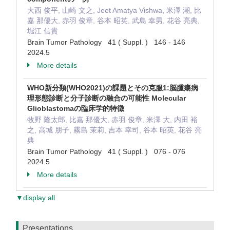
大西 俊平, 山崎 文之, Jeet Amatya Vishwa, 米澤 潮, 比
嘉 那優大, 赤羽 俊章, 谷本 昭英, 武島 幸男, 花谷 亮典,
堀江 信貴
Brain Tumor Pathology 41 ( Suppl. ) 146 - 146
2024.5
More details
WHO新分類(WHO2021)の課題とその克服1:脳腫瘍病
理形態診断と分子診断の融合の可能性 Molecular
Glioblastomaの臨床学的特徴
牧野 隆太郎, 比嘉 那優大, 赤羽 俊章, 米澤 大, 内田 裕
之, 高城 朋子, 霧島 茉莉, 吉本 幸司, 谷本 昭英, 花谷 亮
典
Brain Tumor Pathology 41 ( Suppl. ) 076 - 076
2024.5
More details
▼display all
Presentations