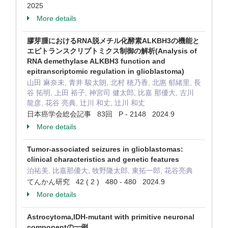
2025
More details
膠芽腫におけるRNA脱メチル化酵素ALKBH3の機能と
エピトランスクリプトミクス制御の解析(Analysis of
RNA demethylase ALKBH3 function and
epitranscriptomic regulation in glioblastoma)
山田 麻奈未, 青井 駿太朗, 北村 穂乃香, 北惠 郁緒里, 長
谷 拓明, 上田 裕子, 神宮司 健太郎, 比嘉 那優大, 古川
龍彦, 花谷 亮典, 辻川 和丈, 辻川 和丈
日本癌学会総会記事 83回 P - 2148 2024.9
More details
Tumor-associated seizures in glioblastomas:
clinical characteristics and genetic features
泊祐美, 比嘉那優大, 牧野隆太郎, 東拓一郎, 花谷亮典
てんかん研究 42 ( 2 ) 480 - 480 2024.9
More details
Astrocytoma,IDH-mutant with primitive neuronal
componentの一例