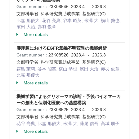
Grant number：
23K08546
2023.4
2026.3
-
文部科学省 科学研究費助成事業 基盤研究(C)
比嘉 那優大, 花谷 亮典, 谷本 昭英, 米澤 大, 横山 勢也,
濱田 大治, 赤羽 俊章
More details
膠芽腫におけるEGFR意義不明変異の機能解析
Grant number：
23K08526
2023.4
2026.3
-
文部科学省 科学研究費助成事業 基盤研究(C)
霧島 茉莉, 谷本 昭英, 横山 勢也, 濱田 大治, 赤羽 俊章,
比嘉 那優大
More details
機械学習によるグリオーマの診断・予後バイオマーカ
ーの創出と個別化医療への基盤構築
Grant number：
23K08525
2023.4
2026.3
-
文部科学省 科学研究費助成事業 基盤研究(C)
花谷 亮典, 比嘉 那優大, 米澤 大, 藤尾 信吾, 高城 朋子
More details