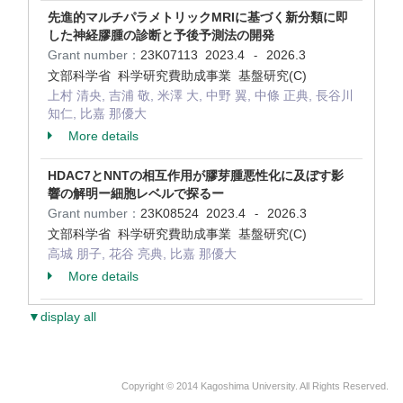
先進的マルチパラメトリックMRIに基づく新分類に即
した神経膠腫の診断と予後予測法の開発
Grant number：
23K07113
2023.4
2026.3
-
文部科学省 科学研究費助成事業 基盤研究(C)
上村 清央, 吉浦 敬, 米澤 大, 中野 翼, 中條 正典, 長谷川
知仁, 比嘉 那優大
More details
HDAC7とNNTの相互作用が膠芽腫悪性化に及ぼす影
響の解明ー細胞レベルで探るー
Grant number：
23K08524
2023.4
2026.3
-
文部科学省 科学研究費助成事業 基盤研究(C)
高城 朋子, 花谷 亮典, 比嘉 那優大
More details
▼display all
Copyright © 2014 Kagoshima University. All Rights Reserved.