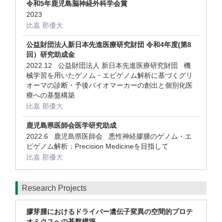
令和5年鹿児島脳神経外科学会賞
2023
比嘉 那優大
公益財団法人新日本先進医療研究財団 令和4年度(第8
回）研究助成金
2022.12 公益財団法人 新日本先進医療研究財団 機
械学習を用いたゲノム・エピゲノム解析に基づくグリ
オーマの診断・予後バイオマーカーの創出と個別化医
療への基盤構築
比嘉 那優大
鹿児島県医師会医学研究助成
2022.6 鹿児島県医師会 悪性神経膠腫のゲノム・エ
ピゲノム解析：Precision Medicineを目指して
比嘉 那優大
Research Projects
膠芽腫におけるドライバー遺伝子変異の空間的プロテ
オミクスへの基盤構築