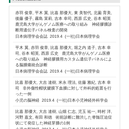
赤羽 俊章, 平木 翼, 比嘉 那優大, 東 美智代, 北薗 育美,
後藤 優子, 霧島 茉莉, 吉本 幸司, 西原 広史, 谷本 昭英
鹿児島大学がんゲノム医療への取り組み 神経膠腫診
断用遺伝子パネル検査の開発
日本病理学会会誌 2019.4 (一社)日本病理学会
平木 翼, 赤羽 俊章, 比嘉 那優大, 堀之内 道子, 吉本 幸
司, 谷本 昭英, 西原 広史 鹿児島大学がんゲノム医療
への取り組み 神経膠腫用カスタム遺伝子パネルによ
る脳腫瘍統合診断
日本病理学会会誌 2019.4 (一社)日本病理学会
比嘉 那優大, 大吉 達樹, 米永 理法, 佐藤 雅紀, 吉本 幸
司 非外傷性帽状腱膜下血腫に対して外科的処置を行
った一例
小児の脳神経 2019.4 (一社)日本小児神経外科学会
比嘉 那優大, 大吉 達樹, 山畑 仁志, 児玉 祐一, 時村 洋,
河野 嘉文, 有田 和徳 術前診断に難渋した脊髄圧迫症
状にて発症した神経芽腫の1例