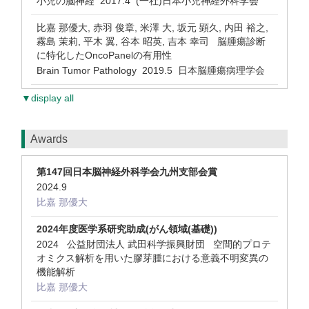
小児の脳神経 2017.4 (一社)日本小児神経外科学会
比嘉 那優大, 赤羽 俊章, 米澤 大, 坂元 顕久, 内田 裕之,
霧島 茉莉, 平木 翼, 谷本 昭英, 吉本 幸司 脳腫瘍診断
に特化したOncoPanelの有用性
Brain Tumor Pathology 2019.5 日本脳腫瘍病理学会
▼display all
Awards
第147回日本脳神経外科学会九州支部会賞
2024.9
比嘉 那優大
2024年度医学系研究助成(がん領域(基礎))
2024 公益財団法人 武田科学振興財団 空間的プロテ
オミクス解析を用いた膠芽腫における意義不明変異の
機能解析
比嘉 那優大