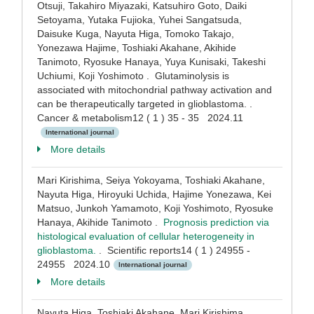
Otsuji, Takahiro Miyazaki, Katsuhiro Goto, Daiki
Setoyama, Yutaka Fujioka, Yuhei Sangatsuda,
Daisuke Kuga, Nayuta Higa, Tomoko Takajo,
Yonezawa Hajime, Toshiaki Akahane, Akihide
Tanimoto, Ryosuke Hanaya, Yuya Kunisaki, Takeshi
Uchiumi, Koji Yoshimoto . Glutaminolysis is
associated with mitochondrial pathway activation and
can be therapeutically targeted in glioblastoma. .
Cancer & metabolism12 ( 1 ) 35 - 35 2024.11
International journal
More details
Mari Kirishima, Seiya Yokoyama, Toshiaki Akahane,
Nayuta Higa, Hiroyuki Uchida, Hajime Yonezawa, Kei
Matsuo, Junkoh Yamamoto, Koji Yoshimoto, Ryosuke
Hanaya, Akihide Tanimoto .
Prognosis prediction via
histological evaluation of cellular heterogeneity in
glioblastoma.
. Scientific reports14 ( 1 ) 24955 -
24955 2024.10
International journal
More details
Nayuta Higa, Toshiaki Akahane, Mari Kirishima,