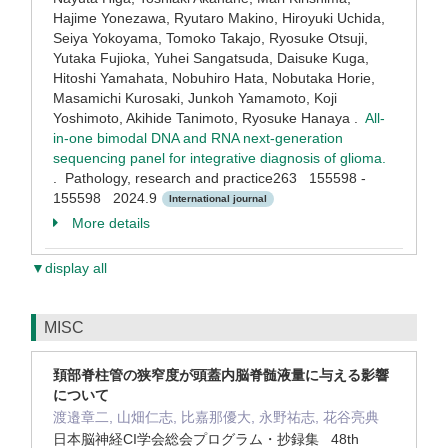
Hajime Yonezawa, Ryutaro Makino, Hiroyuki Uchida,
Seiya Yokoyama, Tomoko Takajo, Ryosuke Otsuji,
Yutaka Fujioka, Yuhei Sangatsuda, Daisuke Kuga,
Hitoshi Yamahata, Nobuhiro Hata, Nobutaka Horie,
Masamichi Kurosaki, Junkoh Yamamoto, Koji
Yoshimoto, Akihide Tanimoto, Ryosuke Hanaya .
All-
in-one bimodal DNA and RNA next-generation
sequencing panel for integrative diagnosis of glioma.
. Pathology, research and practice263 155598 -
155598 2024.9
International journal
More details
▼display all
MISC
頚部脊柱管の狭窄度が頭蓋内脳脊髄液量に与える影響
について
渡邉章二, 山畑仁志, 比嘉那優大, 永野祐志, 花谷亮典
日本脳神経CI学会総会プログラム・抄録集 48th