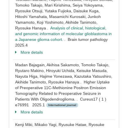
Tomoko Takajo, Mari Kirishima, Seiya Yokoyama,
Ryosuke Otsuji, Yutaka Fujioka, Daisuke Kuga,
Hitoshi Yamahata, Masamichi Kurosaki, Junkoh
Yamamoto, Koji Yoshimoto, Akihide Tanimoto,
Ryosuke Hanaya .
Analysis of clinical, histological,
and genomic information of molecular glioblastoma in
a Japanese glioma cohort.
. Brain tumor pathology
2025.4
More details
Madan Bajagain, Akihisa Sakamoto, Tomoko Takajo,
Ryutaro Makino, Hiroyuki Uchida, Keisuke Masuda,
Nayuta Higa, Hajime Yonezawa, Kazutaka Yatsushiro,
Akihide Tanimoto, Ryosuke Hanaya . Higher Uptake
of Preoperative 11C-Methionine Positron Emission
Tomography Related to Preoperative Seizure in
Patients With Oligodendroglioma. . Cureus17 ( 1 )
e76991 2025.1
International journal
More details
Kenji Miki, Mikako Yagi, Ryusuke Hatae, Ryosuke