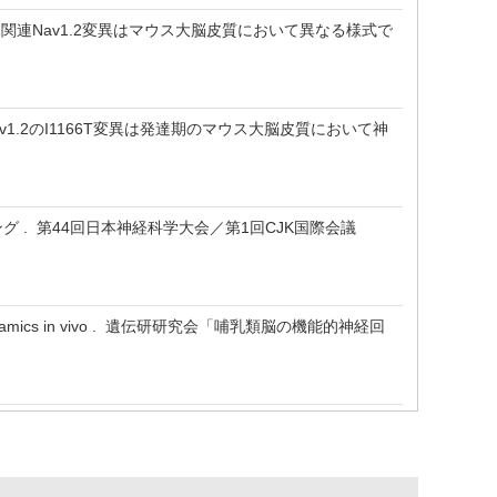
EE11関連Nav1.2変異はマウス大脳皮質において異なる様式で
Cav1.2のI1166T変異は発達期のマウス大脳皮質において神
ング . 第44回日本神経科学大会／第1回CJK国際会議
tion dynamics in vivo . 遺伝研研究会「哺乳類脳の機能的神経回