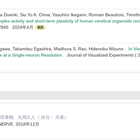
a Duenki, Siu Yu A. Chow, Yasuhiro Ikegami, Romain Beaubois, Timot
plex activity and short-term plasticity of human cerebral organoids re
 2945 2024年4月
査読
wa, Takamitsu Egashira, Madhura S. Rao, Hidenobu Mizuno .
In Vi
 at a Single-neuron Resolution .
Journal of Visualized Experiments
田泰輔、丸岡久人（ 担当： 共著）
 NERVE 2018年12月