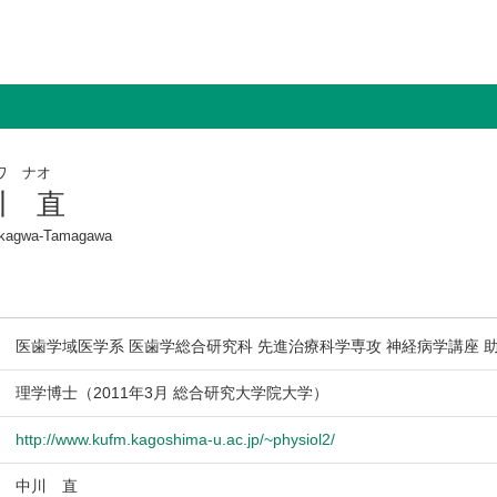
ワ ナオ
川 直
kagwa-Tamagawa
医歯学域医学系 医歯学総合研究科 先進治療科学専攻 神経病学講座 
理学博士（2011年3月 総合研究大学院大学）
http://www.kufm.kagoshima-u.ac.jp/~physiol2/
中川 直