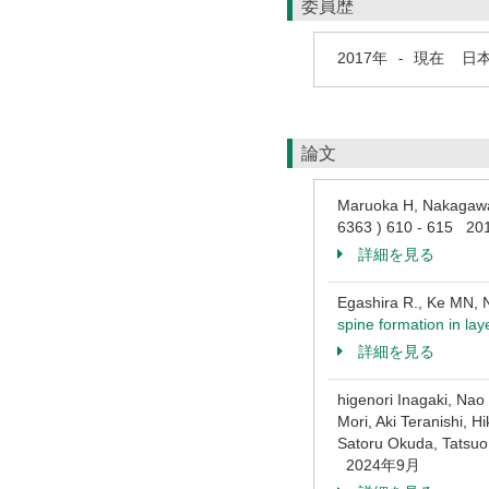
委員歴
2017年
現在
日本
-
論文
Maruoka H, Nakagawa N
6363 ) 610 - 615 
詳細を見る
Egashira R., Ke MN, N
spine formation in lay
詳細を見る
higenori Inagaki, Na
Mori, Aki Teranishi, 
Satoru Okuda, Tatsuo K
2024年9月