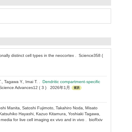
lly distinct cell types in the neocortex . Science358 (
, Tagawa Y., Imai T. .
Dendritic compartment-specific
Science Advances12 ( 3 ) 2026年1月
査読
hi Manita, Satoshi Fujimoto, Takahiro Noda, Misato
 Katsuhiko Hayashi, Kazuo Kitamura, Yoshiaki Tagawa,
media for live cell imaging ex vivo and in vivo . bioRxiv