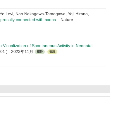
hée Levi, Nao Nakagawa-Tamagawa, Yoji Hirano,
ciprocally connected with axons .
Nature
vo Visualization of Spontaneous Activity in Neonatal
 ( 201 ) 2023年11月
招待
査読