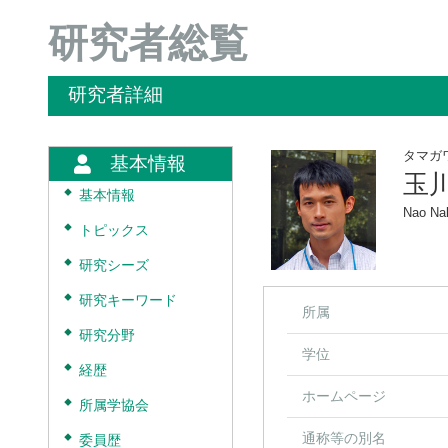
研究者総覧
研究者詳細
タマガ
基本情報
玉
◆
基本情報
Nao Na
◆
トピックス
◆
研究シーズ
◆
研究キーワード
所属
◆
研究分野
学位
◆
経歴
ホームページ
◆
所属学協会
通称等の別名
◆
委員歴