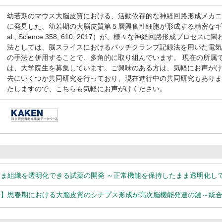
幼若期のマウス大脳皮質における、活動依存的な神経回路形成メカニズ
に発見した、幼若期の大脳皮質第５層興奮性細胞が形成する精密なギャップ結合ネ
al., Science 358, 610, 2017）が、様々な神経回路形成
法としては、脳スライスにおけるパッチクランプ記録法を用いた電
の手法と併用することで、多角的に取り組んでいます。 現在の所属
は、大学院生を募集しています。ご興味のある方は、気軽にお声がけ
去にいくつか共同研究を行っており、現在進行中の共同研究もあり
たしますので、こちらも気軽にお声がけください。
まま組織を透明化できる試薬の開発 ～正常機能を保持したまま透明化し
研】思春期における大脳皮質のシナプス形成が高次脳機能発達の鍵～統