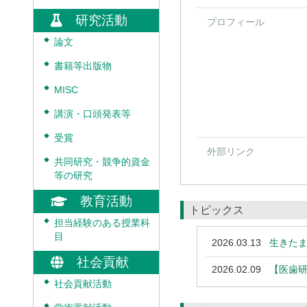
研究活動
プロフィール
◆
論文
◆
書籍等出版物
◆
MISC
◆
講演・口頭発表等
◆
受賞
外部リンク
◆
共同研究・競争的資金
等の研究
教育活動
トピックス
◆
担当経験のある授業科
目
2026.03.13
生きた
社会貢献
2026.02.09
【医歯
◆
社会貢献活動
◆