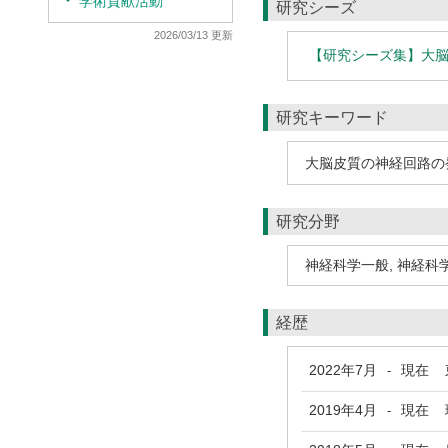
学術貢献活動
研究シーズ
2026/03/13 更新
【研究シーズ集】大脳皮
研究キーワード
大脳皮質の神経回路の
研究分野
神経科学一般
,
神経科
経歴
2022年7月
現在
東
-
2019年4月
現在
理
-