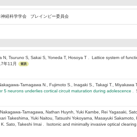
神経科学学会 ブレインビー委員会
, Tsuruno S, Sakai S, Yoneda T, Hosoya T . Lattice system of functiona
2017年11月
査読
akagawa-Tamagawa N., Fujimoto S., Inagaki S., Takagi T., Miyakawa T.
er 5 neurons underlies cortical circuit maturation during adolescence .
o Nakagawa-Tamagawa, Nathan Huynh, Yuki Kambe, Rei Yagasaki, Satos
Hikari Takeshima, Yuki Naitou, Tatsushi Yokoyama, Masayuki Sakamoto,
. Sato, Takeshi Imai . Isotonic and minimally invasive optical clearing 