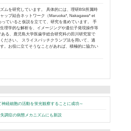
ムを研究しています。 具体的には、理研BSI所属時
ットワーク（Maruoka*, Nakagawa* et
プロセスに関わっていると仮説を立てて、研究を進めています。 手
気生理学的な解析を、イメージングや遺伝子発現操作等
である、鹿児島大学医歯学総合研究科の田川研究室で
ください。 スライスパッチクランプ法を用いて、過
ます。お役に立てそうなことがあれば、積極的に協力い
て神経細胞の活動を蛍光観察することに成功～
合失調症の病態メカニズムにも新説