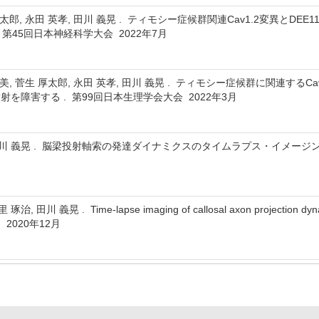
 厚太郎, 永田 英孝, 田川 義晃 . ティモシー症候群関連Cav1.2変異とD
 第45回日本神経科学大会 2022年7月
 恵美, 菅生 厚太郎, 永田 英孝, 田川 義晃 . ティモシー症候群に関連する
を障害する . 第99回日本生理学会大会 2022年3月
, 田川 義晃 . 脳梁投射軸索の発達ダイナミクスのタイムラプス・イメージ
琢治, 田川 義晃 . Time-lapse imaging of callosal axon projec
2020年12月