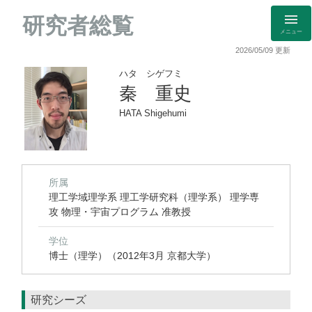
研究者総覧
メニュー
2026/05/09 更新
ハタ シゲフミ
秦 重史
HATA Shigehumi
所属
理工学域理学系 理工学研究科（理学系） 理学専
攻 物理・宇宙プログラム 准教授
学位
博士（理学）（2012年3月 京都大学）
研究シーズ