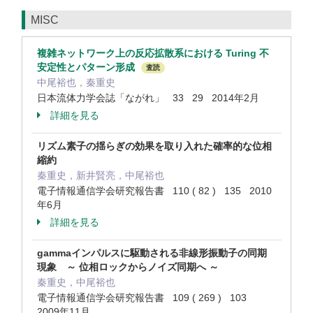
MISC
複雑ネットワーク上の反応拡散系における Turing 不
安定性とパターン形成
査読
中尾裕也，秦重史
日本流体力学会誌「ながれ」 33 29 2014年2月
詳細を見る
リズム素子の揺らぎの効果を取り入れた確率的な位相
縮約
秦重史，新井賢亮，中尾裕也
電子情報通信学会研究報告書 110 ( 82 ) 135 2010
年6月
詳細を見る
gammaインパルスに駆動される非線形振動子の同期
現象 ～ 位相ロックからノイズ同期へ ～
秦重史，中尾裕也
電子情報通信学会研究報告書 109 ( 269 ) 103
2009年11月