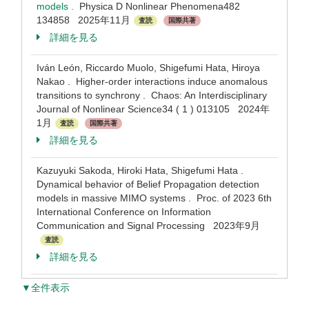
models .
Physica D Nonlinear Phenomena482
134858 2025年11月
査読
国際共著
詳細を見る
Iván León, Riccardo Muolo, Shigefumi Hata, Hiroya
Nakao . Higher-order interactions induce anomalous
transitions to synchrony . Chaos: An Interdisciplinary
Journal of Nonlinear Science34 ( 1 ) 013105 2024年
1月
査読
国際共著
詳細を見る
Kazuyuki Sakoda, Hiroki Hata, Shigefumi Hata .
Dynamical behavior of Belief Propagation detection
models in massive MIMO systems . Proc. of 2023 6th
International Conference on Information
Communication and Signal Processing 2023年9月
査読
詳細を見る
▼全件表示