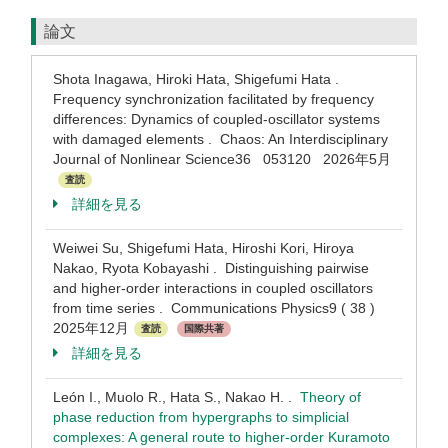
論文
Shota Inagawa, Hiroki Hata, Shigefumi Hata .
Frequency synchronization facilitated by frequency
differences: Dynamics of coupled-oscillator systems
with damaged elements . Chaos: An Interdisciplinary
Journal of Nonlinear Science36 053120 2026年5月
査読
詳細を見る
Weiwei Su, Shigefumi Hata, Hiroshi Kori, Hiroya
Nakao, Ryota Kobayashi . Distinguishing pairwise
and higher-order interactions in coupled oscillators
from time series . Communications Physics9 ( 38 )
2025年12月
査読
国際共著
詳細を見る
León I., Muolo R., Hata S., Nakao H. .
Theory of
phase reduction from hypergraphs to simplicial
complexes: A general route to higher-order Kuramoto