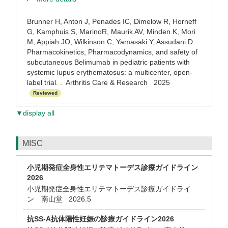
Brunner H, Anton J, Penades IC, Dimelow R, Horneff
G, Kamphuis S, MarinoR, Maurik AV, Minden K, Mori
M, Appiah JO, Wilkinson C, Yamasaki Y, Assudani D. .
Pharmacokinetics, Pharmacodynamics, and safety of
subcutaneous Belimumab in pediatric patients with
systemic lupus erythematosus: a multicenter, open-
label trial. . Arthritis Care & Research 2025
Reviewed
▼display all
MISC
小児期発症全身性エリテマトーデス診療ガイドライン
2026
小児期発症全身性エリテマトーデス診療ガイドライ
ン 南山堂 2026.5
抗SS-A抗体陽性妊娠の診療ガイドライン2026