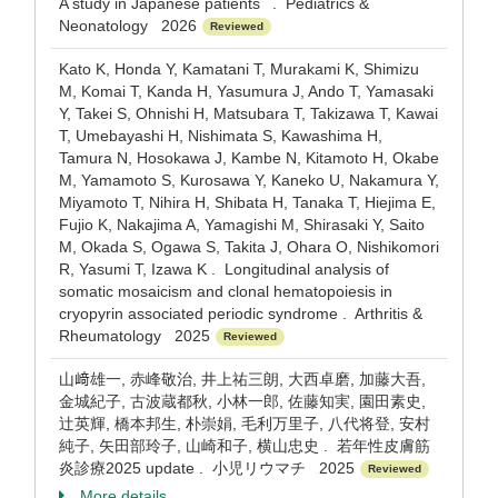
A study in Japanese patients . Pediatrics &
Neonatology 2026
Reviewed
Kato K, Honda Y, Kamatani T, Murakami K, Shimizu
M, Komai T, Kanda H, Yasumura J, Ando T, Yamasaki
Y, Takei S, Ohnishi H, Matsubara T, Takizawa T, Kawai
T, Umebayashi H, Nishimata S, Kawashima H,
Tamura N, Hosokawa J, Kambe N, Kitamoto H, Okabe
M, Yamamoto S, Kurosawa Y, Kaneko U, Nakamura Y,
Miyamoto T, Nihira H, Shibata H, Tanaka T, Hiejima E,
Fujio K, Nakajima A, Yamagishi M, Shirasaki Y, Saito
M, Okada S, Ogawa S, Takita J, Ohara O, Nishikomori
R, Yasumi T, Izawa K . Longitudinal analysis of
somatic mosaicism and clonal hematopoiesis in
cryopyrin associated periodic syndrome . Arthritis &
Rheumatology 2025
Reviewed
山﨑雄一, 赤峰敬治, 井上祐三朗, 大西卓磨, 加藤大吾,
金城紀子, 古波蔵都秋, 小林一郎, 佐藤知実, 園田素史,
辻英輝, 橋本邦生, 朴崇娟, 毛利万里子, 八代将登, 安村
純子, 矢田部玲子, 山崎和子, 横山忠史 . 若年性皮膚筋
炎診療2025 update . 小児リウマチ 2025
Reviewed
More details