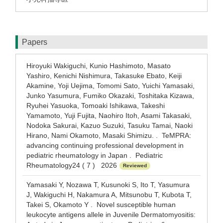
Papers
Hiroyuki Wakiguchi, Kunio Hashimoto, Masato
Yashiro, Kenichi Nishimura, Takasuke Ebato, Keiji
Akamine, Yoji Uejima, Tomomi Sato, Yuichi Yamasaki,
Junko Yasumura, Fumiko Okazaki, Toshitaka Kizawa,
Ryuhei Yasuoka, Tomoaki Ishikawa, Takeshi
Yamamoto, Yuji Fujita, Naohiro Itoh, Asami Takasaki,
Nodoka Sakurai, Kazuo Suzuki, Tasuku Tamai, Naoki
Hirano, Nami Okamoto, Masaki Shimizu. . TeMPRA:
advancing continuing professional development in
pediatric rheumatology in Japan . Pediatric
Rheumatology24 ( 7 ) 2026
Reviewed
Yamasaki Y, Nozawa T, Kusunoki S, Ito T, Yasumura
J, Wakiguchi H, Nakamura A, Mitsunobu T, Kubota T,
Takei S, Okamoto Y . Novel susceptible human
leukocyte antigens allele in Juvenile Dermatomyositis: