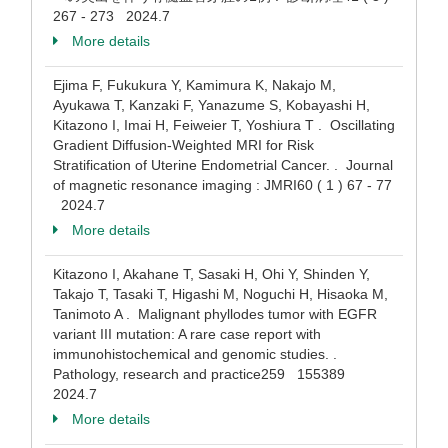
267 - 273 2024.7
More details
Ejima F, Fukukura Y, Kamimura K, Nakajo M,
Ayukawa T, Kanzaki F, Yanazume S, Kobayashi H,
Kitazono I, Imai H, Feiweier T, Yoshiura T . Oscillating
Gradient Diffusion-Weighted MRI for Risk
Stratification of Uterine Endometrial Cancer. . Journal
of magnetic resonance imaging : JMRI60 ( 1 ) 67 - 77
2024.7
More details
Kitazono I, Akahane T, Sasaki H, Ohi Y, Shinden Y,
Takajo T, Tasaki T, Higashi M, Noguchi H, Hisaoka M,
Tanimoto A . Malignant phyllodes tumor with EGFR
variant III mutation: A rare case report with
immunohistochemical and genomic studies. .
Pathology, research and practice259 155389
2024.7
More details