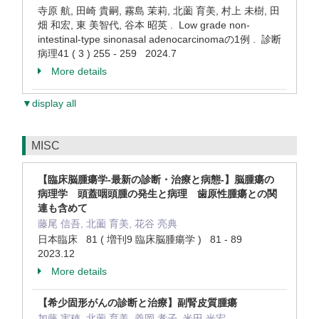
寺原 航, 田崎 貴嗣, 霧島 茉莉, 北薗 育美, 村上 未樹, 田
畑 和宏, 東 美智代, 谷本 昭英 . Low grade non-
intestinal-type sinonasal adenocarcinomaの1例 . 診断
病理41 ( 3 ) 255 - 259 2024.7
More details
▼display all
MISC
【臨床脳腫瘍学-最新の診断・治療と病態-】脳腫瘍の
病理学 頭蓋咽頭腫の発生と病理 歯原性腫瘍との関
連も含めて
藤尾 信吾, 北薗 育美, 花谷 亮典
日本臨床 81 ( 増刊9 臨床脳腫瘍学 ) 81 - 89
2023.12
More details
【希少固形がんの診断と治療】副腎皮質腫瘍
加藤 実穂, 北薗 育美, 義岡 孝子, 米田 光宏