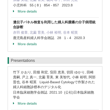
小児外科 55 ( 8 ) 854 - 857 2023.8
More details
遺伝子パネル検査を利用した婦人科腫瘍の分子病理統
合診断
赤羽 俊章, 北薗 育美, 小林 裕明, 谷本 昭英
鹿児島産科婦人科学会雑誌 28 1 - 4 2020.3
More details
Presentations
竹下 かおり, 田畑 和宏, 窪田 恵美, 切田 ゆかり, 田崎
貴嗣, 戸上 真一, 北薗 育美, 東 美智代, 小林 裕明, 阿部
晋也, 谷本 昭英 Liquid-Based Cytologyで作製された
婦人科細胞診標本のデジタル化
日本臨床細胞学会雑誌 2021.10 (公社)日本臨床細胞
学会
More details