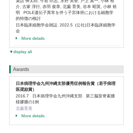
簗詰 伸太郎, 牛若 昂志, 水野 美香, 戸上 真一, 小林 裕
介, 古家 淳行, 赤羽 俊章, 北薗 育美, 谷本 昭英, 小林 裕
明 POLE遺伝子異常を伴う子宮体癌における細胞学
的特徴の検討
日本臨床細胞学会雑誌 2022.5 (公社)日本臨床細胞学
会
More details
▼display all
Awards
日本病理学会九州沖縄支部優秀症例報告賞（若手病理
医奨励賞）
2016.7 日本病理学会九州沖縄支部 第三脳室脊索腫
様膠腫の1例
北薗育美
More details