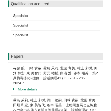
Qualification acquired
Specialist
Specialist
Specialist
Papers
寺原 航, 田崎 貴嗣, 霧島 茉莉, 北薗 育美, 村上 未樹, 田
畑 和宏, 東 美智代, 野元 祐輔, 白濱 浩, 谷本 昭英 . 第2
期梅毒疹の2症例 . 診断病理41 ( 3 ) 281 - 285
2024.7
More details
霧島 茉莉, 村上 未樹, 野口 紘嗣, 田崎 貴嗣, 北薗 育美,
田畑 和宏, 東 美智代, 谷本 昭英 . 上縦隔進展と左胸腔
への突出を伴う脊髄血管芽腫の1例 . 診断病理41 ( 3 )