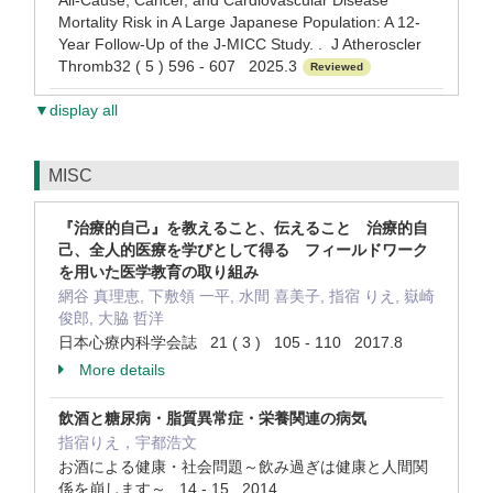
All-Cause, Cancer, and Cardiovascular Disease
Mortality Risk in A Large Japanese Population: A 12-
Year Follow-Up of the J-MICC Study. . J Atheroscler
Thromb32 ( 5 ) 596 - 607 2025.3
Reviewed
▼display all
MISC
『治療的自己』を教えること、伝えること 治療的自
己、全人的医療を学びとして得る フィールドワーク
を用いた医学教育の取り組み
網谷 真理恵, 下敷領 一平, 水間 喜美子, 指宿 りえ, 嶽崎
俊郎, 大脇 哲洋
日本心療内科学会誌 21 ( 3 ) 105 - 110 2017.8
More details
飲酒と糖尿病・脂質異常症・栄養関連の病気
指宿りえ，宇都浩文
お酒による健康・社会問題～飲み過ぎは健康と人間関
係を崩します～ 14 - 15 2014