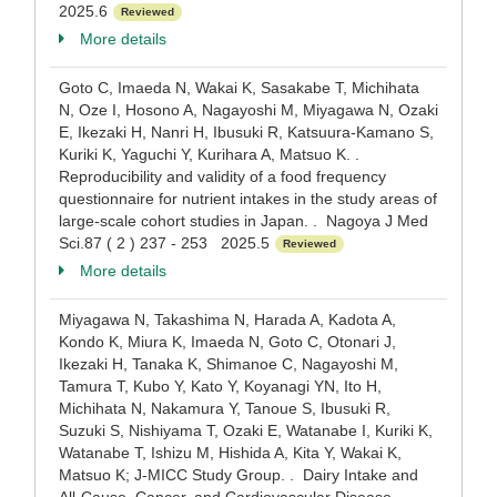
2025.6
Reviewed
More details
Goto C, Imaeda N, Wakai K, Sasakabe T, Michihata
N, Oze I, Hosono A, Nagayoshi M, Miyagawa N, Ozaki
E, Ikezaki H, Nanri H, Ibusuki R, Katsuura-Kamano S,
Kuriki K, Yaguchi Y, Kurihara A, Matsuo K. .
Reproducibility and validity of a food frequency
questionnaire for nutrient intakes in the study areas of
large-scale cohort studies in Japan. . Nagoya J Med
Sci.87 ( 2 ) 237 - 253 2025.5
Reviewed
More details
Miyagawa N, Takashima N, Harada A, Kadota A,
Kondo K, Miura K, Imaeda N, Goto C, Otonari J,
Ikezaki H, Tanaka K, Shimanoe C, Nagayoshi M,
Tamura T, Kubo Y, Kato Y, Koyanagi YN, Ito H,
Michihata N, Nakamura Y, Tanoue S, Ibusuki R,
Suzuki S, Nishiyama T, Ozaki E, Watanabe I, Kuriki K,
Watanabe T, Ishizu M, Hishida A, Kita Y, Wakai K,
Matsuo K; J-MICC Study Group. . Dairy Intake and