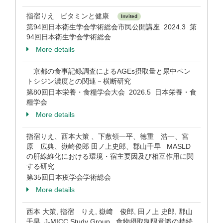
指宿りえ ビタミンと健康
Invited
第94回日本衛生学会学術総会市民公開講座 2024.3 第
94回日本衛生学会学術総会
More details
京都の食事記録調査によるAGEs摂取量と尿中ペン
トシジン濃度との関連－横断研究
第80回日本栄養・食糧学会大会 2026.5 日本栄養・食
糧学会
More details
指宿りえ、西本大策 、下敷領一平、徳重 浩一、宮
原 広典、嶽崎俊郎 田ノ上史郎、郡山千早 MASLD
の肝線維化における環境・宿主要因及び相互作用に関
する研究
第35回日本疫学会学術総会
More details
西本 大策, 指宿 りえ, 嶽﨑 俊郎, 田ノ上 史郎, 郡山
千早, J-MICC Study Group 食物摂取制限意識の持続