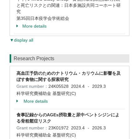
と死亡リスクとの関連：日本多施設共同コーホート研
究
第35回日本疫学会学術総会
More details
▼display all
Research Projects
高血圧予防のためのナトリウム・カリウムに影響を及
ぼす食物に関する探索研究
Grant number：
24K05528
2024.4
2029.3
-
科学研究費補助金 基盤研究(C)
More details
食事記録からのAGEs摂取量と尿中ペントシジンによ
る骨粗鬆症リスク
Grant number：
23K01972
2023.4
2026.3
-
科学研究費補助金 基盤研究(C)