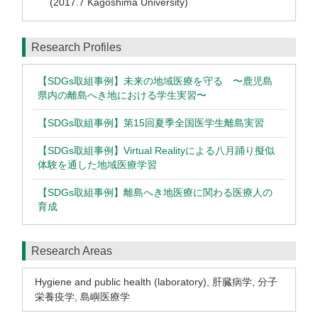
(2017.7 Kagoshima University)
Research Profiles
【SDGs取組事例】未来の地域医療を守る 〜鹿児島
県内の離島へき地における学生実習〜
【SDGs取組事例】第15回夏季全国医学生離島実習
【SDGs取組事例】Virtual Realityによる八月踊り擬似
体験を通した地域医療学習
【SDGs取組事例】離島へき地医療に関わる医療人の
育成
Research Areas
Hygiene and public health (laboratory)
,
肝臓病学
,
分子
栄養疫学
,
島嶼医療学