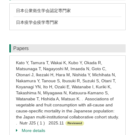
日本公衆衛生学会認定専門家
日本疫学会疫学専門家
Papers
Kato Y, Tamura T, Wakai K, Kubo Y, Okada R,
Matsunaga T, Nagayoshi M, Imaeda N, Goto C,
Otonari J, Ikezaki H, Hara M, Nishida Y, Michihata N,
Nakamura Y, Tanoue S, Ibusuki R, Suzuki S, Otani T,
Koyanagi YN, Ito H, Ozaki E, Watanabe I, Kuriki K,
Takashima N, Miyagawa N, Katsuura-Kamano S,
Watanabe T, Hishida A, Matsuo K. . Associations of
vegetable and fruit consumption with all-cause and
cause-specific mortality in the Japanese population:
the Japan multi-institutional collaborative cohort study.
. Nutr J25 ( 1 ) 2025.11
Reviewed
More details