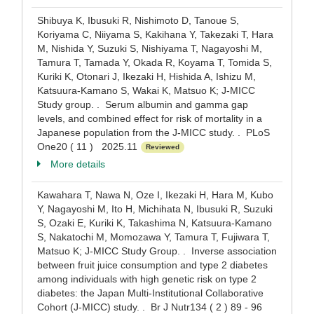
Shibuya K, Ibusuki R, Nishimoto D, Tanoue S,
Koriyama C, Niiyama S, Kakihana Y, Takezaki T, Hara
M, Nishida Y, Suzuki S, Nishiyama T, Nagayoshi M,
Tamura T, Tamada Y, Okada R, Koyama T, Tomida S,
Kuriki K, Otonari J, Ikezaki H, Hishida A, Ishizu M,
Katsuura-Kamano S, Wakai K, Matsuo K; J-MICC
Study group. . Serum albumin and gamma gap
levels, and combined effect for risk of mortality in a
Japanese population from the J-MICC study. . PLoS
One20 ( 11 ) 2025.11
Reviewed
More details
Kawahara T, Nawa N, Oze I, Ikezaki H, Hara M, Kubo
Y, Nagayoshi M, Ito H, Michihata N, Ibusuki R, Suzuki
S, Ozaki E, Kuriki K, Takashima N, Katsuura-Kamano
S, Nakatochi M, Momozawa Y, Tamura T, Fujiwara T,
Matsuo K; J-MICC Study Group. . Inverse association
between fruit juice consumption and type 2 diabetes
among individuals with high genetic risk on type 2
diabetes: the Japan Multi-Institutional Collaborative
Cohort (J-MICC) study. . Br J Nutr134 ( 2 ) 89 - 96