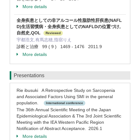
More details
全​身​疾​患​と​し​て​の​非​ア​ル​コ​ー​ル​性​脂​肪​性​肝​疾​患​(​N​A​F​L​
D​)​生​活​習​慣​病​・​全​身​疾​患​と​し​て​の​N​A​F​L​D​の​位​置​づ​け​,​
自​然​史​,​Q​O​L
Reviewed
宇都浩文,有馬志穂,指宿りえ
診断と治療 99 ( 9 ) 1469 - 1476 2011.9
More details
Presentations
Rie ibusuki A Retrospective Study on Sarcopenia
and Associated Factors Using SMI in the general
population.
International conference
The 36th Annual Scientific Meeting of the Japan
Epidemiological Association & The 3rd Joint Scientific
Meeting with the IEA Western Pacific Region
Notification of Abstract Acceptance. 2026.1
More details