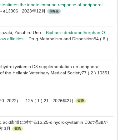
tentiates the innate immune response of peripheral
906 - e13906 2023年12月
国際誌
mazaki, Yasuhiro Uno .
Biphasic dextromethorphan O-
ow affinities .
Drug Metabolism and Disposition54 ( 6 )
dihydroxyvitamin D3 supplementation on peripheral
 of the Hellenic Veterinary Medical Society77 ( 2 ) 10351
n (2020–2022) . 125 ( 1 ) 21 2026年2月
査読
cid刺激に対する1α,25-dihydroxyvitamin D3の添加が
5年3月
査読