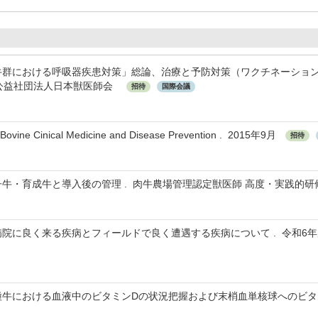
「肉牛群における呼吸器疾患対策」総論、治療と予防対策（ワクチネーシ
4月 公益社団法人日本獣医師会
招待
国際会議
Bovine Cinical Medicine and Disease Prevention . 2015年9月
招待
子牛・育成牛と導入後の管理 . 肉牛農場管理認定獣医師 高度・実践的研修
病院に良く来る疾病とフィールドで良く遭遇する疾病について . 令和6年
種牛における血液中のビタミンDの状況把握および末梢血単核球へのビタミン