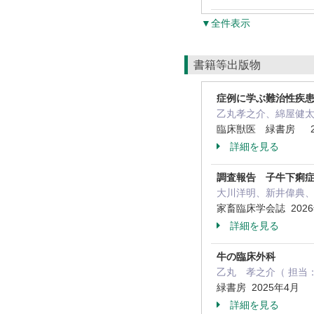
▼全件表示
書籍等出版物
症例に学ぶ難治性疾患
乙丸孝之介、綿屋健太
臨床獣医 緑書房 2
詳細を見る
調査報告 子牛下痢
大川洋明、新井偉典、
家畜臨床学会誌 202
詳細を見る
牛の臨床外科
乙丸 孝之介（ 担当： 
緑書房 2025年4月
詳細を見る