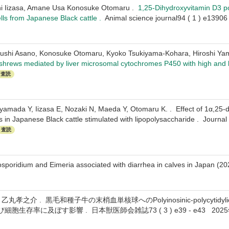
hi Iizasa, Amane Usa Konosuke Otomaru .
1,25-Dihydroxyvitamin D3 po
ls from Japanese Black cattle .
Animal science journal94 ( 1 ) e13
sushi Asano, Konosuke Otomaru, Kyoko Tsukiyama-Kohara, Hiroshi Ya
 shrews mediated by liver microsomal cytochromes P450 with high and l
査読
amada Y, Iizasa E, Nozaki N, Maeda Y, Otomaru K. . Effect of 1α,25-
s in Japanese Black cattle stimulated with lipopolysaccharide . Journal
査読
yptosporidium and Eimeria associated with diarrhea in calves in Japa
孝之介 . 黒毛和種子牛の末梢血単核球へのPolyinosinic-polycytidylic a
生存率に及ぼす影響 . 日本獣医師会雑誌73 ( 3 ) e39 - e43 202