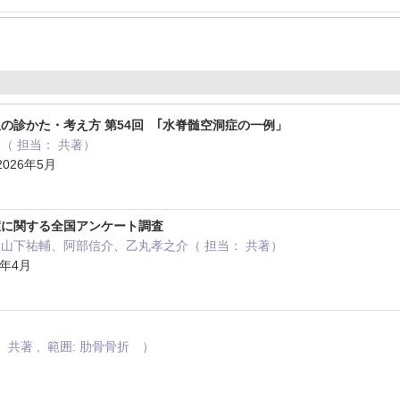
の診かた・考え方 第54回 ｢水脊髄空洞症の一例」
（ 担当： 共著）
026年5月
症に関する全国アンケート調査
山下祐輔、阿部信介、乙丸孝之介（ 担当： 共著）
6年4月
共著 , 範囲: 肋骨骨折 ）