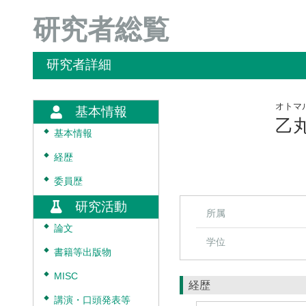
研究者総覧
研究者詳細
オトマ
基本情報
乙
◆
基本情報
◆
経歴
◆
委員歴
研究活動
所属
◆
論文
学位
◆
書籍等出版物
◆
MISC
経歴
◆
講演・口頭発表等